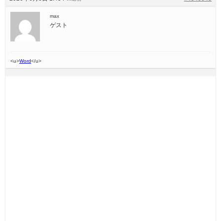
max
ゲスト
<u>
Word
</u>