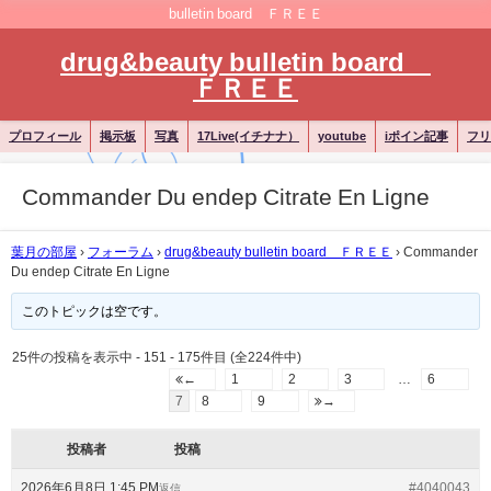
bulletin board ＦＲＥＥ
drug&beauty bulletin board
ＦＲＥＥ
プロフィール
掲示板
写真
17Live(イチナナ）
youtube
iポイン記事
フリ
Commander Du endep Citrate En Ligne
葉月の部屋
›
フォーラム
›
drug&beauty bulletin board ＦＲＥＥ
›
Commander
Du endep Citrate En Ligne
このトピックは空です。
25件の投稿を表示中 - 151 - 175件目 (全224件中)
←
1
2
3
…
6
7
8
9
→
投稿者
投稿
2026年6月8日 1:45 PM
#4040043
返信