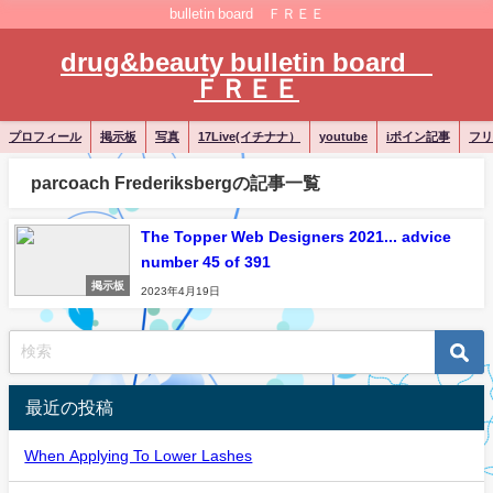
bulletin board ＦＲＥＥ
drug&beauty bulletin board
ＦＲＥＥ
プロフィール
掲示板
写真
17Live(イチナナ）
youtube
iポイン記事
フリ
parcoach Frederiksbergの記事一覧
The Topper Web Designers 2021... advice
number 45 of 391
掲示板
2023年4月19日
最近の投稿
When Applying To Lower Lashes