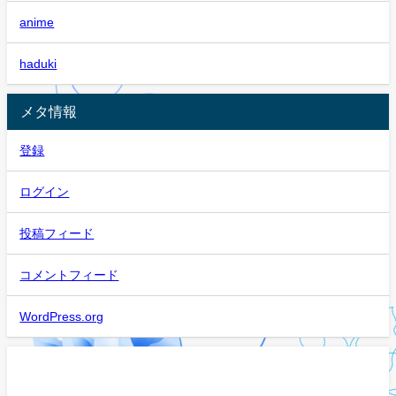
anime
haduki
メタ情報
登録
ログイン
投稿フィード
コメントフィード
WordPress.org