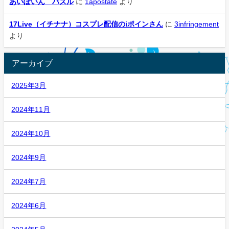
あいぽいん パズル
に
1apostate
より
17Live（イチナナ）コスプレ配信のiポインさん
に
3infringement
より
アーカイブ
2025年3月
2024年11月
2024年10月
2024年9月
2024年7月
2024年6月