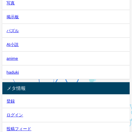
写真
掲示板
パズル
AI小説
anime
haduki
メタ情報
登録
ログイン
投稿フィード