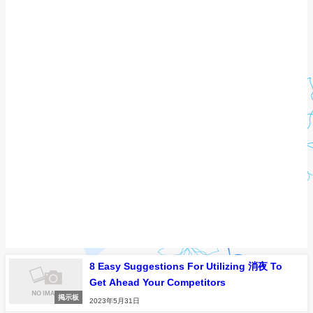
8 Easy Suggestions For Utilizing 消夜 To
Get Ahead Your Competitors
掲示板
2023年5月31日