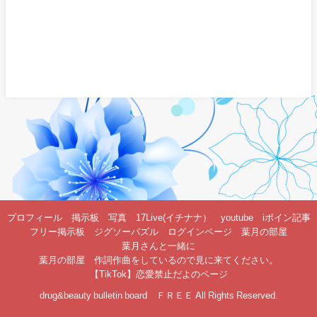
プロフィール
掲示板
写真
17Live(イチナナ）
youtube
iポイン記事
フリー掲示板
ジグソーパズル
ログインページ
葉月の部屋
葉月さんと一緒に
葉月の部屋 作詞作曲をしているので見に来てください。
【TikTok】恋愛禁止だよのページ
drug&beauty bulletin board ＦＲＥＥ All Rights Reserved.