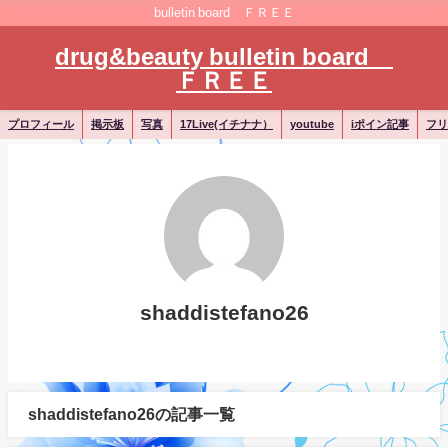
bulletin board ＦＲＥＥ
drug&beauty bulletin board
ＦＲＥＥ
プロフィール
掲示板
写真
17Live(イチナナ）
youtube
iポイン記事
フリ
shaddistefano26
shaddistefano26の記事一覧