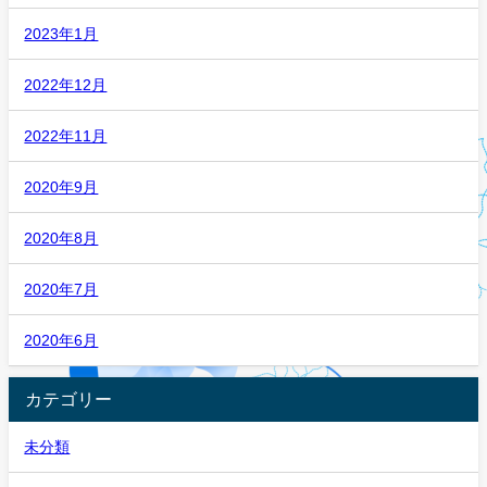
2023年1月
2022年12月
2022年11月
2020年9月
2020年8月
2020年7月
2020年6月
カテゴリー
未分類