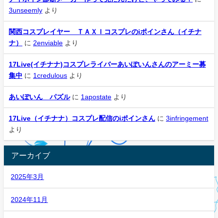
3unseemly
より
関西コスプレイヤー ＴＡＸＩコスプレのiポインさん（イチナ
ナ）
に
2enviable
より
17Live(イチナナ)コスプレライバーあいぽいんさんのアーミー募
集中
に
1credulous
より
あいぽいん パズル
に
1apostate
より
17Live（イチナナ）コスプレ配信のiポインさん
に
3infringement
より
アーカイブ
2025年3月
2024年11月