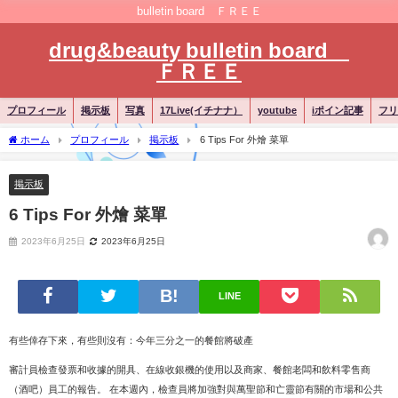
bulletin board ＦＲＥＥ
drug&beauty bulletin board
ＦＲＥＥ
プロフィール
掲示板
写真
17Live(イチナナ）
youtube
iポイン記事
フリ
ホーム
プロフィール
掲示板
6 Tips For 外燴 菜單
掲示板
6 Tips For 外燴 菜單
2023年6月25日
2023年6月25日
LINE
有些倖存下來，有些則沒有：今年三分之一的餐館將破產
審計員檢查發票和收據的開具、在線收銀機的使用以及商家、餐館老闆和飲料零售商
（酒吧）員工的報告。 在本週內，檢查員將加強對與萬聖節和亡靈節有關的市場和公共