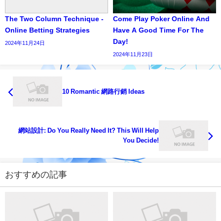
The Two Column Technique -
Come Play Poker Online And
Online Betting Strategies
Have A Good Time For The
Day!
2024年11月24日
2024年11月23日
10 Romantic 網路行銷 Ideas
網站設計: Do You Really Need It? This Will Help
You Decide!
おすすめの記事