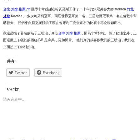
台北 外燴 推薦 ptt
團隊非常感謝在哈瓦羅斯工作了二十年的銀冠美容大師Barbara
竹北
外燴
Kovács。 多次匈牙利冠軍、兩屆世界冠軍第二名、三屆歐洲冠軍第二名在備戰中幫
助很大。 我們來自貝克斯縣的工匠在匈牙利工商會宣布的比賽中再次脫穎而出。
我還品嚐了著名的茄子三明治，真心
台中 外燴 推薦
，因為非常好吃。 除了奶油之外，上
面還撒上了曬乾的西紅柿和芝麻菜，更加開胃。 他們真的很喜歡我們的三明治，我們在
上面塗上了鄉村奶油。
共有:
Twitter
Facebook
いいね:
読み込み中…