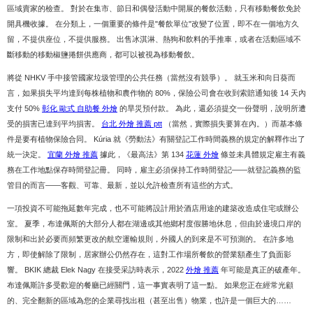
區域賣家的檢查。 對於在集市、節日和偶發活動中開展的餐飲活動，只有移動餐飲免於
開具機收據。 在分類上，一個重要的條件是"餐飲單位"改變了位置，即不在一個地方久
留，不提供座位，不提供服務。 出售冰淇淋、熱狗和飲料的手推車，或者在活動區域不
斷移動的移動椒鹽捲餅供應商，都可以被視為移動餐飲。
將從 NHKV 手中接管國家垃圾管理的公共任務（當然沒有競爭）。 就玉米和向日葵而
言，如果損失平均達到每株植物和農作物的 80%，保險公司會在收到索賠通知後 14 天內
支付 50%
彰化 歐式 自助餐 外燴
的旱災預付款。 為此，還必須提交一份聲明，說明所遭
受的損害已達到平均損害。
台北 外燴 推薦 ptt
（當然，實際損失要算在內。）而基本條
件是要有植物保險合同。 Kúria 就《勞動法》有關登記工作時間義務的規定的解釋作出了
統一決定。
宜蘭 外燴 推薦
據此，《最高法》第 134
花蓮 外燴
條並未具體規定雇主有義
務在工作地點保存時間登記冊。 同時，雇主必須保持工作時間登記——就登記義務的監
管目的而言——客觀、可靠、最新，並以允許檢查所有這些的方式。
一項投資不可能拖延數年完成，也不可能將設計用於酒店用途的建築改造成住宅或辦公
室。 夏季，布達佩斯的大部分人都在湖邊或其他鄉村度假勝地休息，但由於邊境口岸的
限制和出於必要而頻繁更改的航空運輸規則，外國人的到來是不可預測的。 在許多地
方，即使解除了限制，居家辦公仍然存在，這對工作場所餐飲的營業額產生了負面影
響。 BKIK 總裁 Elek Nagy 在接受采訪時表示，2022
外燴 推薦
年可能是真正的破產年。
布達佩斯許多受歡迎的餐廳已經關門，這一事實表明了這一點。 如果您正在經常光顧
的、完全翻新的區域為您的企業尋找出租（甚至出售）物業，也許是一個巨大的……