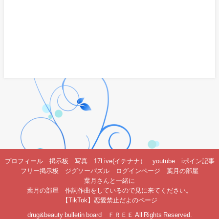
プロフィール
掲示板
写真
17Live(イチナナ）
youtube
iポイン記事
フリー掲示板
ジグソーパズル
ログインページ
葉月の部屋
葉月さんと一緒に
葉月の部屋 作詞作曲をしているので見に来てください。
【TikTok】恋愛禁止だよのページ
drug&beauty bulletin board ＦＲＥＥ All Rights Reserved.