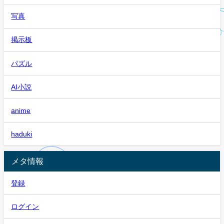
写真
掲示板
パズル
AI小説
anime
haduki
メタ情報
登録
ログイン