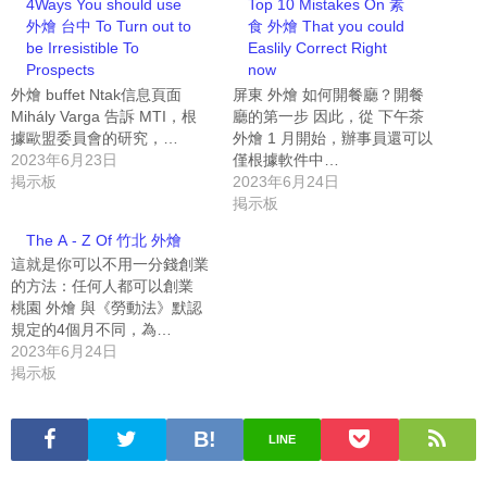
4Ways You should use
Top 10 Mistakes On 素
外燴 台中 To Turn out to
食 外燴 That you could
be Irresistible To
Easlily Correct Right
Prospects
now
外燴 buffet Ntak信息頁面
屏東 外燴 如何開餐廳？開餐
Mihály Varga 告訴 MTI，根
廳的第一步 因此，從 下午茶
據歐盟委員會的研究，…
外燴 1 月開始，辦事員還可以
2023年6月23日
僅根據軟件中…
掲示板
2023年6月24日
掲示板
The A - Z Of 竹北 外燴
這就是你可以不用一分錢創業
的方法：任何人都可以創業
桃園 外燴 與《勞動法》默認
規定的4個月不同，為…
2023年6月24日
掲示板
LINE