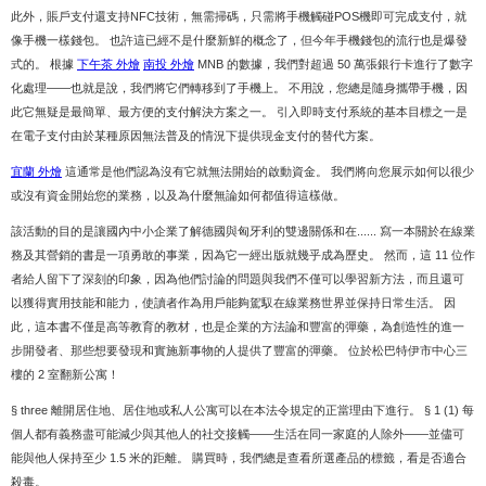
此外，賬戶支付還支持NFC技術，無需掃碼，只需將手機觸碰POS機即可完成支付，就
像手機一樣錢包。 也許這已經不是什麼新鮮的概念了，但今年手機錢包的流行也是爆發
式的。 根據
下午茶 外燴
南投 外燴
MNB 的數據，我們對超過 50 萬張銀行卡進行了數字
化處理——也就是說，我們將它們轉移到了手機上。 不用說，您總是隨身攜帶手機，因
此它無疑是最簡單、最方便的支付解決方案之一。 引入即時支付系統的基本目標之一是
在電子支付由於某種原因無法普及的情況下提供現金支付的替代方案。
宜蘭 外燴
這通常是他們認為沒有它就無法開始的啟動資金。 我們將向您展示如何以很少
或沒有資金開始您的業務，以及為什麼無論如何都值得這樣做。
該活動的目的是讓國內中小企業了解德國與匈牙利的雙邊關係和在...... 寫一本關於在線業
務及其營銷的書是一項勇敢的事業，因為它一經出版就幾乎成為歷史。 然而，這 11 位作
者給人留下了深刻的印象，因為他們討論的問題與我們不僅可以學習新方法，而且還可
以獲得實用技能和能力，使讀者作為用戶能夠駕馭在線業務世界並保持日常生活。 因
此，這本書不僅是高等教育的教材，也是企業的方法論和豐富的彈藥，為創造性的進一
步開發者、那些想要發現和實施新事物的人提供了豐富的彈藥。 位於松巴特伊市中心三
樓的 2 室翻新公寓！
§ three 離開居住地、居住地或私人公寓可以在本法令規定的正當理由下進行。 § 1 (1) 每
個人都有義務盡可能減少與其他人的社交接觸——生活在同一家庭的人除外——並儘可
能與他人保持至少 1.5 米的距離。 購買時，我們總是查看所選產品的標籤，看是否適合
殺毒。