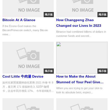
掲示板
掲示板
Bitcoin At A Glance
How Changpeng Zhao
Changed our Lives In 2023
If the Econo-God makes the
Bitcoin/Primecoin switch, many Bitcoin
Binance had combined billions of dollars in
mine...
customer funds and secretl...
掲示板
掲示板
Cool Little 牛肉湯 Device
How to Make the About
Stunned of Your Peel Give
如何在家開展園林綠化業務 2021 外燴 年 8
月，雇主將 171 億福林存入 SZÉP 咖哩
care Wellness... tip No. 47 of
When you are trying to get your skin to
卡，比去年同月增長 17%。 今年前8個月...
look its absolute best, especi...
155