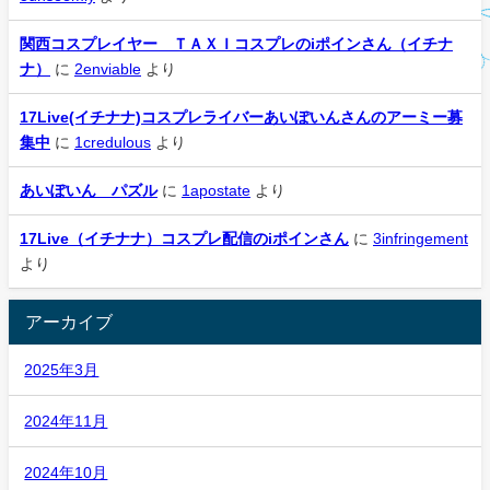
関西コスプレイヤー ＴＡＸＩコスプレのiポインさん（イチナ
ナ）
に
2enviable
より
17Live(イチナナ)コスプレライバーあいぽいんさんのアーミー募
集中
に
1credulous
より
あいぽいん パズル
に
1apostate
より
17Live（イチナナ）コスプレ配信のiポインさん
に
3infringement
より
アーカイブ
2025年3月
2024年11月
2024年10月