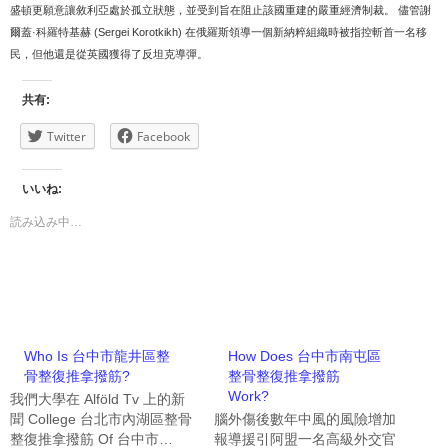
盛頓更願意讓敘利亞處於孤立狀態，並受到旨在阻止該國重建的嚴重經濟制裁。 儘管謝
爾蓋·科羅特基赫 (Sergei Korotkikh) 在俄羅斯領導一個新納粹組織時被指控斬首一名移
民，但他還是從英國獲得了反坦克導彈。
共有:
Twitter
Facebook
いいね:
読み込み中…
Who Is 台中市龍井區整
How Does 台中市南屯區
骨整復推拿撥筋?
整骨整復推拿撥筋
Work?
我們大學在 Alföld Tv 上的新
聞 College 台北市內湖區整骨
腦外傷後數年中風的風險增加
整復推拿撥筋 Of 台中市…
報導援引阿盟一名高級外交官