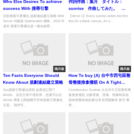
Who Else Desires To achieve
作詞作曲：葉月 タイトル：
success With 搜尋引擎
sunrise 作曲してみた。
#ai #chatgpt
谷歌搜索引擎優化 規劃連結建立策略 Web
【Verse 1】Every sunrise writes the first
Server 伺服器 Optimization 價格，2023 年
line,On a blank canvas, it's o...
成本 搜索引擎優化是一種在線營...
掲示板
掲示板
Ten Facts Everyone Should
How To buy (A) 台中市西屯區整
Know About 規劃連結建立策略
骨整復推拿撥筋 On A Tight
Budget
Seo搜索引擎優化課程 如果您訂閱了
Csontkovács Szolnok 台北市中正區整骨整
Ahrefs，這些文章不僅有用，您還可以在
復推拿撥筋 治療背痛、背痛、頸痛和其他
Ahrefs 博客上閱讀幾乎所有搜索引擎優化
肌肉骨骼疾病的療法常見問題解答 新竹 整
主題。 我們可...
骨 ...