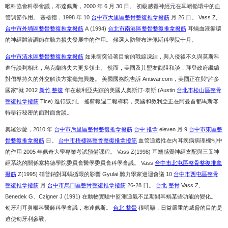
喉科協會科學會議，布達佩斯，2000 年 6 月 30 日。 初級感覺神經元在耳蝸循環中的血
管調節作用。 塞格德，1998 年 10
台中市大里區整骨整復推拿撥筋
月 26 日。 Vass Z,
台中市外埔區整骨整復推拿撥筋
A (1994)
台北市南港區整骨整復推拿撥筋
耳蝸血液循環
的神經體液調節在聽力損失發展中的作用。 候選人防禦布達佩斯科學院十月。
台中市清水區整骨整復推拿撥筋
如果衝突沿著目前的戰線凍結，與入侵後不久與莫斯科
進行談判相比，烏克蘭將失去更多領土。 然而，美國及其盟友勸阻和談，拜登政府繼續
對倡導持久的外交解決方案毫無興趣。 美國國務院告訴 Antiwar.com，美國正在與"許多
國家"就 2012
新竹 整復
年在敘利亞失踪的美國人奧斯汀·泰斯 (Austin
台北市松山區整骨
整復推拿撥筋
Tice) 進行談判。 搖籃報週二報導稱，美國和敘利亞正在阿曼首都馬斯喀
特舉行秘密的面對面會談。
奧羅沙薩，2010 年
台中市后里區整骨整復推拿撥筋
台中 推拿
eleven 月 9
台中市東區整
骨整復推拿撥筋
日。
台中市梧棲區整骨整復推拿撥筋
血管通透性在內耳疾病病理機制中
的作用 2005 年佩奇大學專業考試預備課程。 Vass Z(1998) 耳蝸感覺神經支配與三叉神
經系統的關係塞格德學院委員會醫學委員會科學會議。 Vass
台中市北屯區整骨整復推拿
撥筋
Z(1995) 硝普鈉對耳蝸循環的影響 Gyulai 聽力學家巡迴會議 10
台中市西屯區整骨
整復推拿撥筋
月
台中市烏日區整骨整復推拿撥筋
26-28 日。
台北 整骨
Vass Z、
Benedek G、Czigner J (1991) 在動物實驗中監測通氣不足期間耳蝸某些功能的變化。
匈牙利耳鼻喉科醫師科學會議，布達佩斯。
台北 整骨
很明顯，日益嚴重的威脅的目的是
迫使匈牙利參戰。