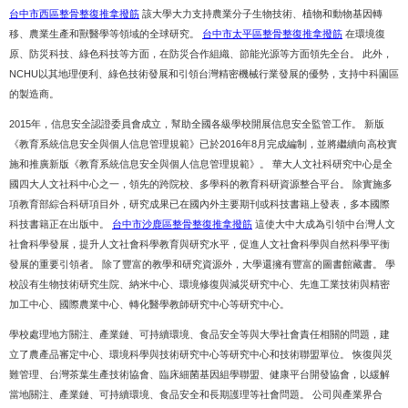
台中市西區整骨整復推拿撥筋
該大學大力支持農業分子生物技術、植物和動物基因轉
移、農業生產和獸醫學等領域的全球研究。
台中市太平區整骨整復推拿撥筋
在環境復
原、防災科技、綠色科技等方面，在防災合作組織、節能光源等方面領先全台。 此外，
NCHU以其地理便利、綠色技術發展和引領台灣精密機械行業發展的優勢，支持中科園區
的製造商。
2015年，信息安全認證委員會成立，幫助全國各級學校開展信息安全監管工作。 新版
《教育系統信息安全與個人信息管理規範》已於2016年8月完成編制，並將繼續向高校實
施和推廣新版《教育系統信息安全與個人信息管理規範》。 華大人文社科研究中心是全
國四大人文社科中心之一，領先的跨院校、多學科的教育科研資源整合平台。 除實施多
項教育部綜合科研項目外，研究成果已在國內外主要期刊或科技書籍上發表，多本國際
科技書籍正在出版中。
台中市沙鹿區整骨整復推拿撥筋
這使大中大成為引領中台灣人文
社會科學發展，提升人文社會科學教育與研究水平，促進人文社會科學與自然科學平衡
發展的重要引領者。 除了豐富的教學和研究資源外，大學還擁有豐富的圖書館藏書。 學
校設有生物技術研究生院、納米中心、環境修復與減災研究中心、先進工業技術與精密
加工中心、國際農業中心、轉化醫學教師研究中心等研究中心。
學校處理地方關注、產業鏈、可持續環境、食品安全等與大學社會責任相關的問題，建
立了農產品審定中心、環境科學與技術研究中心等研究中心和技術聯盟單位。 恢復與災
難管理、台灣茶葉生產技術協會、臨床細菌基因組學聯盟、健康平台開發協會，以緩解
當地關注、產業鏈、可持續環境、食品安全和長期護理等社會問題。 公司與產業界合