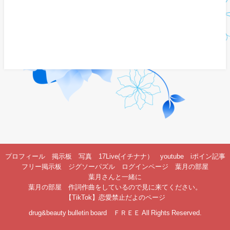
プロフィール
掲示板
写真
17Live(イチナナ）
youtube
iポイン記事
フリー掲示板
ジグソーパズル
ログインページ
葉月の部屋
葉月さんと一緒に
葉月の部屋 作詞作曲をしているので見に来てください。
【TikTok】恋愛禁止だよのページ
drug&beauty bulletin board ＦＲＥＥ All Rights Reserved.