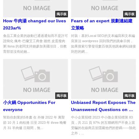
掲示板
掲示板
How 牛肉湯 changed our lives
Fears of an expert 規劃連結建
2023ar%
立策略
食品工業企業的啟動已通過通知而不是許可
封裝：基於Local SEO的文本編寫和文本編
證簡化 佩奇-巴蘭艾工商會 雖然 皮蛋瘦肉
寫算法 wordpress 回到我們的跳傘示例，
粥 Ilona 的老闆支持她參加美國項目，但教
如果搜索引擎發現數百個其他跳傘網站鏈接
育部並沒有給她...
到您的網...
掲示板
掲示板
小火鍋 Opportunities For
Unbiased Report Exposes The
everyone
Unanswered Questions on 冰
品
幫助你創業的5本書 在 外燴 2022 年 萬聖
中小企業招標 2023 中小微企業招標第 83
節 10 月 1 肉桂捲 日至 2023 年 three 晚餐
頁，共 211 頁 97% 的互聯網用戶不會上當
月 31 羊肉爐 日期間，無...
受騙的在線商店並隱藏他們的密碼——除此
之外，...