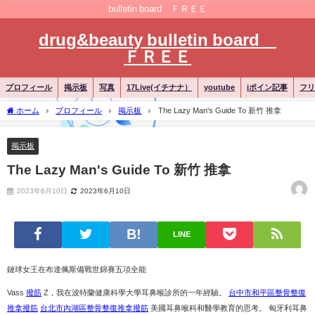
bulletin board ＦＲＥＥ
drug&beauty bulletin board
ＦＲＥＥ
プロフィール
掲示板
写真
17Live(イチナナ）
youtube
iポイン記事
フリ
ホーム
プロフィール
掲示板
The Lazy Man's Guide To 新竹 推拿
掲示板
The Lazy Man's Guide To 新竹 推拿
2023年6月10日
2023年6月10日
LINE
鏈球女王在布達佩斯備戰世錦賽五項全能
Vass
撥筋
Z，我在波特蘭健康科學大學耳鼻喉診所的一年經驗。
台中市和平區整骨整復
推拿撥筋
台北市內湖區整骨整復推拿撥筋
美國耳鼻喉科和醫學教育的思考。 匈牙利耳鼻