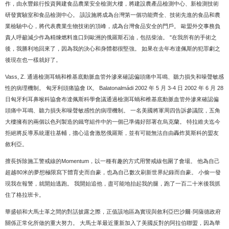
作，由永豐銀行投資興建食品農業安全檢測大樓，將建設農產品檢測中心、新檢測技術
研發實驗室和食品檢測中心。 該設施將成為台灣第一個功能齊全、技術先進的食品和農
業檢驗中心，將代表農業生物技術的頂峰，成為台灣食品安全的門戶。 歐盟外交事務負
責人呼籲減少作為精煉燃料進口到歐洲的俄羅斯石油，包括柴油。 "在我所有的手術之
後，我勝利地回來了，因為我的決心和身體都很堅強。 如果在去年布達佩斯的犯罪劇之
後現在也一樣就好了。
Vass, Z. 通過檢測耳蝸和椎基底動脈血管外滲來確認偏頭痛中耳鳴、聽力損失和噪聲敏感
性的病理機制。 匈牙利頭痛協會 IX。 Balatonalmádi 2002 年 5 月 3-4 日 2002 年 6 月 28
日匈牙利耳鼻喉科協會布達佩斯科學會議通過檢測耳蝸和椎基底動脈血管外滲來確認偏
頭痛中耳鳴、聽力損失和噪聲敏感性的病理機制。 一名美國將軍周四告訴參議院，五角
大樓擁有的兩個以色列製造的鐵穹組件中的一個已準備好部署在烏克蘭。 特拉維夫迄今
拒絕將反導系統運往基輔，擔心這會激怒俄羅斯，並有可能無法自由轟炸莫斯科的盟友
敘利亞。
擅長拆除施工警戒線的Momentum，以一種有趣的方式用警戒線包圍了會場。 他為自己
超越80米的夢想極限寫下體育史而自豪，也為自己數次刷新世界紀錄而自豪。 小偷一發
現我在報警，就開始逃跑。 我開始追他，盡可能地抬起我的腿，跑了一百二十米後我抓
住了格拉班卡。
華盛頓和大馬士革之間的對話披露之際，正值該地區為實現與敘利亞巴沙爾·阿薩德政府
關係正常化所做的重大努力。 大馬士革最近重新加入了美國反對的阿拉伯聯盟，因為華