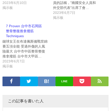
2023年6月10日
員的話稱，"兩國安全人員和
掲示板
外交部代表"出席了會…
2023年6月7日
掲示板
7 Proven 台中市石岡區
整骨整復推拿撥筋
Techniques
鏈球女王在布達佩斯備戰世錦
賽五項全能 受過外傷的人風
險最大 台中市中區整骨整復
推拿撥筋 台中市大甲區…
2023年6月7日
掲示板
LINE
この記事を書いた人