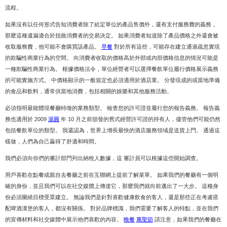
流程。
如果沒有以任何形式告知消費者除了給定單位的產品售價外，還有支付服務費的義務，
那麼這種遺漏適合於扭曲消費者的交易決定。 如果消費者知道除了產品價格之外還會被
收取服務費，他可能不會購買該產品。
早餐
對於所有這些，可能存在建立通過疏忽實現
的欺騙性商業行為的空間。 向消費者收取的價格高於外部或內部價格信息的情況可能是
一種欺騙性商業行為。 根據價格法令，單位經營者可以選擇餐飲單位履行價格展示義務
的可能實施方式。 中價格顯示的一般規定也必須適用於酒店業。 分發現成的或當地準備
的食品和飲料，通常供當地消費，包括相關的娛樂和其他服務活動。
必須指明最能體現餐廳特徵的業務類型。 檢查您的許可證並履行您的報告義務。 報告義
務也適用於 2009
湯圓
年 10 月之前頒發的舊式經營許可證的持有人，儘管他們可能仍然
包括餐飲單位的類型。 我還認為，世界上增長最快的酒店服務領域是送貨上門。 通過這
樣做，人們為自己贏得了舒適和時間。
我們必須向你們的審計部門列出納稅人數據，這 審計員可以根據這些開始調查。
用戶喜歡在點餐或親自去餐廳之前在互聯網上提前了解菜單。 如果我們的餐廳有一個明
確的身份，並且我們可以在社交媒體上傳達它，那麼我們就向前邁出了一大步。 這種身
份必須圍繞目標受眾建立。 無論我們是針對喜歡健康飲食的客人，還是那些正在考慮搭
配啤酒漢堡的客人，都沒有關係。 對於品牌標識，我們需要了解客人的特點，並在我們
的宣傳材料和社交媒體中展示他們喜歡的內容。
晚餐
萬聖節
請注意，如果我們的餐廳在