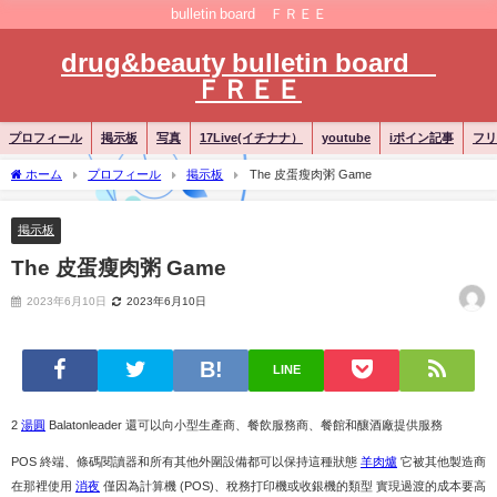
bulletin board ＦＲＥＥ
drug&beauty bulletin board
ＦＲＥＥ
プロフィール
掲示板
写真
17Live(イチナナ）
youtube
iポイン記事
フリ
ホーム
プロフィール
掲示板
The 皮蛋瘦肉粥 Game
掲示板
The 皮蛋瘦肉粥 Game
2023年6月10日
2023年6月10日
LINE
2
湯圓
Balatonleader 還可以向小型生產商、餐飲服務商、餐館和釀酒廠提供服務
POS 終端、條碼閱讀器和所有其他外圍設備都可以保持這種狀態
羊肉爐
它被其他製造商
在那裡使用
消夜
僅因為計算機 (POS)、稅務打印機或收銀機的類型 實現過渡的成本要高