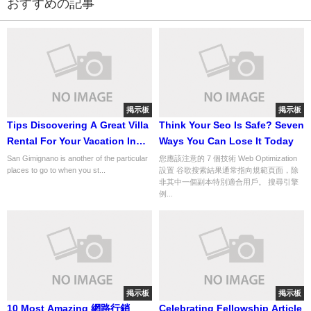
おすすめの記事
掲示板
掲示板
Tips Discovering A Great Villa
Think Your Seo Is Safe? Seven
Rental For Your Vacation In
Ways You Can Lose It Today
Europe
San Gimignano is another of the particular
您應該注意的 7 個技術 Web Optimization
places to go to when you st...
設置 谷歌搜索結果通常指向規範頁面，除
非其中一個副本特別適合用戶。 搜尋引擎
例...
掲示板
掲示板
10 Most Amazing 網路行銷
Celebrating Fellowship Article