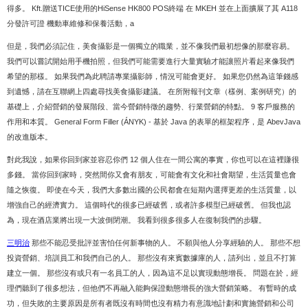
得多。 Kft.贈送TICE使用的HiSense HK800 POS終端 在 MKEH 並在上面擴展了其 A118
分發許可證 機動車維修和保養活動，a
但是，我們必須記住，美食攝影是一個獨立的職業，並不像我們最初想像的那麼容易。
我們可以嘗試開始用手機拍照，但我們可能需要進行大量實驗才能讓照片看起來像我們
希望的那樣。 如果我們為此聘請專業攝影師，情況可能會更好。 如果您仍然為這筆錢感
到遺憾，請在互聯網上四處尋找美食攝影建議。 在所附報刊文章（樣例、案例研究）的
基礎上，介紹營銷的發展階段、當今營銷特徵的趨勢、行業營銷的特點。 9 客戶服務的
作用和本質。 General Form Filler (ÁNYK) - 基於 Java 的表單的框架程序，是 AbevJava
的改進版本。
對此我說，如果你回到家並容忍你們 12 個人住在一間公寓的事實，你也可以在這裡賺很
多錢。 當你回到家時，突然間你又會有朋友，可能會有文化和社會期望，生活質量也會
隨之恢復。 即使在今天，我們大多數出國的公民都會在短期內選擇更差的生活質量，以
增強自己的經濟實力。 這個時代的很多已經破舊，或者許多模型已經破舊。 但我也認
為，現在酒店業將出現一大波倒閉潮。 我看到很多很多人在復制我們的步驟。
三明治
那些不能忍受批評並害怕任何新事物的人。 不願與他人分享經驗的人。 那些不想
投資營銷、培訓員工和我們自己的人。 那些沒有來賓數據庫的人，請列出，並且不打算
建立一個。 那些沒有或只有一名員工的人，因為這不足以實現動態增長。 問題在於，經
理們聽到了很多想法，但他們不再融入能夠保證動態增長的強大營銷策略。 有暫時的成
功，但失敗的主要原因是所有者既沒有時間也沒有精力有意識地計劃和實施營銷和公司