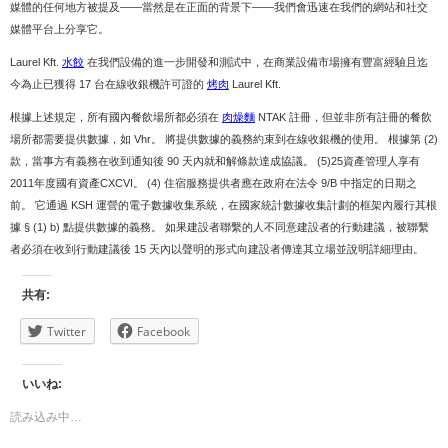
媒體的任何地方被提及——當然是在正面的背景下——我們會迅速在我們的網站和社交
媒體平台上分享它。
Laurel Kft.
水餃
在我們設備的進一步開發和測試中，在商業設備市場擁有豐富經驗且迄
今為止已獲得 17 台在線收銀機許可證的
烤肉
Laurel Kft.
根據上述規定，所有國內餐飲場所都必須在
肉燥麵
NTAK 註冊，但並非所有註冊的餐飲
場所都需要提供數據，如 Vhr。 將提供數據的義務約束到在線收銀機的使用。 根據第 (2)
款，當事方有義務在收到通知後 90 天內就和解條款達成協議。 (5)25資產管理人享有
2011年度國有資產CXCVI。 (4) 住宿服務提供者應在政府在法令 9/B 中指定的日期之
前。 它通過 KSH 運營的電子數據收集系統，在國家統計數據收集計劃的框架內履行其根
據 § (1) b) 點提供數據的義務。 如果建設者聯繫的人不同意建設者的行動建議，被聯繫
者必須在收到行動建議後 15 天內以聲明的形式向建設者傳達其立場並說明詳細理由。
共有:
Twitter
Facebook
いいね:
読み込み中…