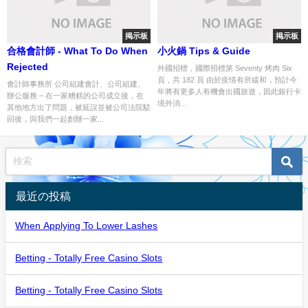
掲示板
掲示板
合格會計師 - What To Do When
小火鍋 Tips & Guide
Rejected
外國招標，國際招標第 Seventy 烤肉 Six
頁，共 182 頁 由於疫情有所緩和，預計今
會計師事務所 公司組建會計、公司組建、
年將有更多人有機會出國旅遊，因此銀行卡
辦公服務 – 在一家糟糕的公司成立後，在
境外消...
其他地方出了問題，被延誤並被公司法院駁
回後，與我們一起創辦一家...
最近の投稿
When Applying To Lower Lashes
Betting - Totally Free Casino Slots
Betting - Totally Free Casino Slots