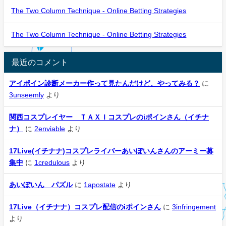
The Two Column Technique - Online Betting Strategies
The Two Column Technique - Online Betting Strategies
最近のコメント
アイポイン診断メーカー作って見たんだけど、やってみる？
に
3unseemly
より
関西コスプレイヤー ＴＡＸＩコスプレのiポインさん（イチナ
ナ）
に
2enviable
より
17Live(イチナナ)コスプレライバーあいぽいんさんのアーミー募
集中
に
1credulous
より
あいぽいん パズル
に
1apostate
より
17Live（イチナナ）コスプレ配信のiポインさん
に
3infringement
より