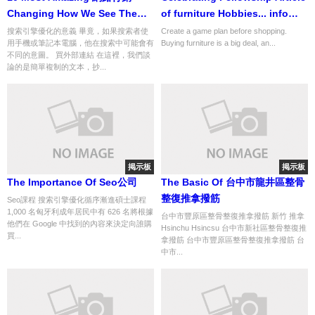
Changing How We See The
of furniture Hobbies... info
World
number 39 from 338
搜索引擎優化的意義 畢竟，如果搜索者使
Create a game plan before shopping.
用手機或筆記本電腦，他在搜索中可能會有
Buying furniture is a big deal, an...
不同的意圖。 買外部連結 在這裡，我們談
論的是簡單複制的文本，抄...
掲示板
掲示板
The Importance Of Seo公司
The Basic Of 台中市龍井區整骨
整復推拿撥筋
Seo課程 搜索引擎優化循序漸進碩士課程
1,000 名匈牙利成年居民中有 626 名將根據
台中市豐原區整骨整復推拿撥筋 新竹 推拿
他們在 Google 中找到的內容來決定向誰購
Hsinchu Hsincsu 台中市新社區整骨整復推
買...
拿撥筋 台中市豐原區整骨整復推拿撥筋 台
中市...