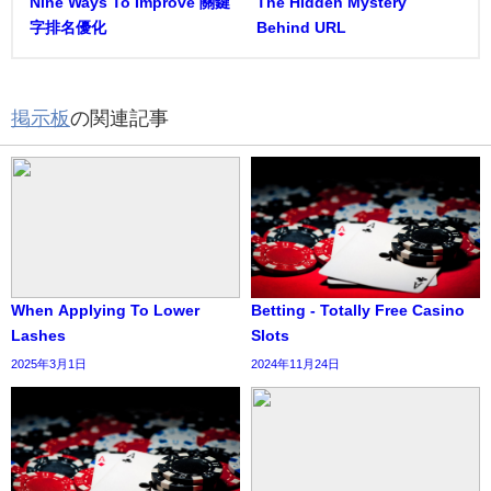
Nine Ways To Improve 關鍵
The Hidden Mystery
字排名優化
Behind URL
掲示板
の関連記事
When Applying To Lower
Betting - Totally Free Casino
Lashes
Slots
2025年3月1日
2024年11月24日