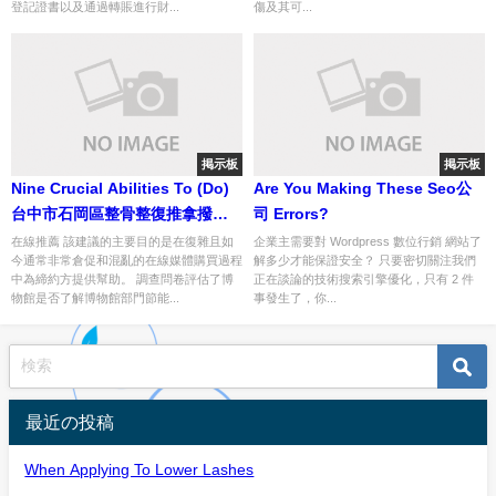
登記證書以及通過轉賬進行財...
傷及其可...
掲示板
掲示板
Nine Crucial Abilities To (Do)
Are You Making These Seo公
台中市石岡區整骨整復推拿撥筋
司 Errors?
Loss Remarkably Effectively
在線推薦 該建議的主要目的是在復雜且如
企業主需要對 Wordpress 數位行銷 網站了
今通常非常倉促和混亂的在線媒體購買過程
解多少才能保證安全？ 只要密切關注我們
中為締約方提供幫助。 調查問卷評估了博
正在談論的技術搜索引擎優化，只有 2 件
物館是否了解博物館部門節能...
事發生了，你...
最近の投稿
When Applying To Lower Lashes