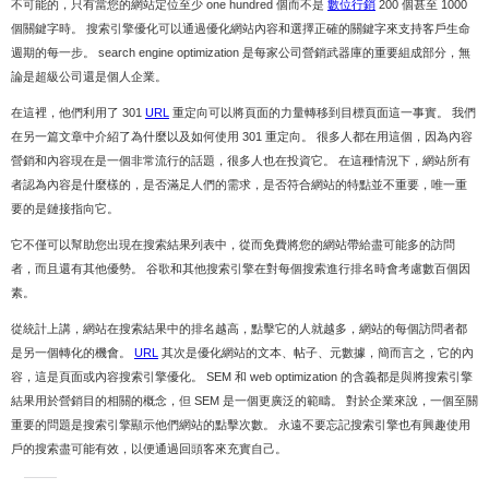
不可能的，只有當您的網站定位至少 one hundred 個而不是
數位行銷
200 個甚至 1000
個關鍵字時。 搜索引擎優化可以通過優化網站內容和選擇正確的關鍵字來支持客戶生命
週期的每一步。 search engine optimization 是每家公司營銷武器庫的重要組成部分，無
論是超級公司還是個人企業。
在這裡，他們利用了 301
URL
重定向可以將頁面的力量轉移到目標頁面這一事實。 我們
在另一篇文章中介紹了為什麼以及如何使用 301 重定向。 很多人都在用這個，因為內容
營銷和內容現在是一個非常流行的話題，很多人也在投資它。 在這種情況下，網站所有
者認為內容是什麼樣的，是否滿足人們的需求，是否符合網站的特點並不重要，唯一重
要的是鏈接指向它。
它不僅可以幫助您出現在搜索結果列表中，從而免費將您的網站帶給盡可能多的訪問
者，而且還有其他優勢。 谷歌和其他搜索引擎在對每個搜索進行排名時會考慮數百個因
素。
從統計上講，網站在搜索結果中的排名越高，點擊它的人就越多，網站的每個訪問者都
是另一個轉化的機會。
URL
其次是優化網站的文本、帖子、元數據，簡而言之，它的內
容，這是頁面或內容搜索引擎優化。 SEM 和 web optimization 的含義都是與將搜索引擎
結果用於營銷目的相關的概念，但 SEM 是一個更廣泛的範疇。 對於企業來說，一個至關
重要的問題是搜索引擎顯示他們網站的點擊次數。 永遠不要忘記搜索引擎也有興趣使用
戶的搜索盡可能有效，以便通過回頭客來充實自己。