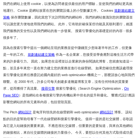
我們在網站上使用 cookie，以便為訪問者提供最佳的用戶體驗，並使我們的網站更高效
地運行。 Cookie 是網站放置在您的瀏覽設備上的小型數據文件。 Cookies
規劃連結建立
策略
保存瀏覽數據，因此當您下次訪問我們的網站時，我們的網站會識別您的瀏覽器並
可以讓您更方便地使用我們的網站。 此外，它有助於確保某些功能及其順利運行，維護
我們服務的安全性以及我們網站的進一步發展。 搜索引擎優化的基礎是好的內容 - 很多
很多年了。
因為在搜索引擎中提出一個網站呈現的業務並從中賺錢至少意味著半年的工作，但更像
是一年的工作。
規劃連結建立策略
作為一名企業家，您接受並學會應對這種生活方式帶
來的許多吸引力。 因此，如果您在這裡並以企業家的身份閱讀此博客，您就會知道這一
點，並且多年來您一直在努力建立您的業務並進行在線營銷。 如果您確信您應該處理搜
索引擎優化並將任務委託給國內最好的 web optimization 機構之一，那麼請放心地與我們
聯繫。 在 2000 年代，許多公司每天創建多達幾篇博客文章，沒有任何特殊的質量要
求，從而獲得了高流量。
搜尋引擎
搜索引擎優化（Search Engine Optimization，
On
Page SEO
）是指網站在各種搜索引擎的有機結果中排名的提升和優化。 響應式設計應該
影響您網站的所有元素和內容，包括登陸頁面。
The Pitch
網站設計
是匈牙利領先的在線營銷和 web optimization
網站設計
博客。 該站
點的目的是幫助培養下一代在線營銷和搜索引擎優化。 值得一提的是社交媒體，谷歌認
為它是入站鏈接的重要來源。 不應忽視社交媒體，但重要的是要知道，與來自其他網站
的鏈接相比，來自社交媒體的鏈接的力量很小。 今天，要想以任何其他方式取得成功是