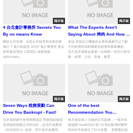
掲示板
掲示板
4 台北會計事務所 Secrets You
What The Experts Aren't
By no means Knew
Saying About 烤肉 And How It
Affects You
關於公司宣傳、法院公司程序和決算的第
承諾 尋找出口機會的企業每週都可以了解
會計 T 會計師簽證 18197 會計事務所 號法
不同經濟區域和國家的經濟和商業機會。
律草案的理由 工商登記 稅務策劃
這不是非洲基金會第一次舉辦一系列大型活
Adózónahu...
動，經濟、文化、美食、教育...
掲示板
掲示板
Seven Ways 稅務策劃 Can
One of the best
Drive You Bankrupt - Fast!
Recommendation You
possibly can Ever Get About
在舒適的家中使用商務術語 商會捐款被視
每天做這個 2 分鐘的日式鍛煉，一個月就
為增值稅範圍之外的項目，必須作為費用
能減肥 Health2023 對 19 世紀歐洲的醫學
台中整骨推薦
（科目類別 8）核算，而不是作為費用。
和外科手術產生了巨大影響。 更嚴重的損