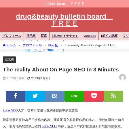
bulletin board ＦＲＥＥ
drug&beauty bulletin board
ＦＲＥＥ
プロフィール
掲示板
写真
17Live(イチナナ）
youtube
iポイン記事
フリ
ホーム
プロフィール
掲示板
The reality About On Page SEO In 3
Minutes
掲示板
The reality About On Page SEO In 3 Minutes
2023年6月9日
2023年6月9日
LINE
Local SEO
天才：搜索引擎優化在網絡營銷中的重要性
搜索引擎更喜歡為用戶服務的內容，而這正是文案發揮作用的地方。 我們的團隊一個月
又一個月地為您提供正確的
Local SEO
內容，這是用戶友好的並且針對您的相關受眾。