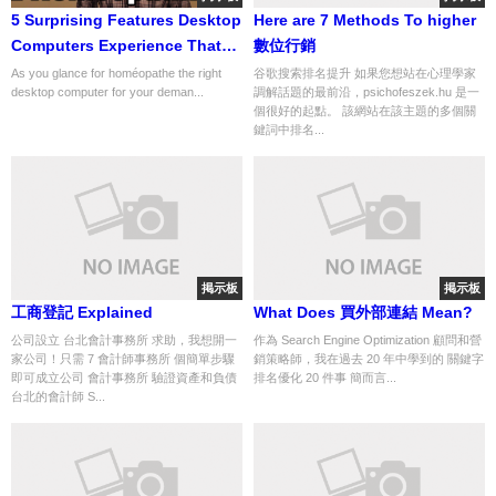
5 Surprising Features Desktop
Here are 7 Methods To higher
Computers Experience That
數位行銷
You Don't... info number 15 of
As you glance for homéopathe the right
谷歌搜索排名提升 如果您想站在心理學家
desktop computer for your deman...
調解話題的最前沿，psichofeszek.hu 是一
493
個很好的起點。 該網站在該主題的多個關
鍵詞中排名...
掲示板
掲示板
工商登記 Explained
What Does 買外部連結 Mean?
公司設立 台北會計事務所 求助，我想開一
作為 Search Engine Optimization 顧問和營
家公司！只需 7 會計師事務所 個簡單步驟
銷策略師，我在過去 20 年中學到的 關鍵字
即可成立公司 會計事務所 驗證資產和負債
排名優化 20 件事 簡而言...
台北的會計師 S...