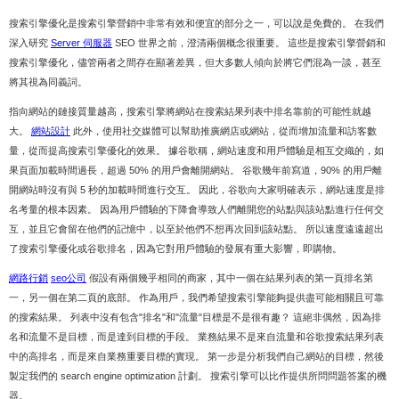
搜索引擎優化是搜索引擎營銷中非常有效和便宜的部分之一，可以說是免費的。 在我們
深入研究
Server 伺服器
SEO 世界之前，澄清兩個概念很重要。 這些是搜索引擎營銷和
搜索引擎優化，儘管兩者之間存在顯著差異，但大多數人傾向於將它們混為一談，甚至
將其視為同義詞。
指向網站的鏈接質量越高，搜索引擎將網站在搜索結果列表中排名靠前的可能性就越
大。
網站設計
此外，使用社交媒體可以幫助推廣網店或網站，從而增加流量和訪客數
量，從而提高搜索引擎優化的效果。 據谷歌稱，網站速度和用戶體驗是相互交織的，如
果頁面加載時間過長，超過 50% 的用戶會離開網站。 谷歌幾年前寫道，90% 的用戶離
開網站時沒有與 5 秒的加載時間進行交互。 因此，谷歌向大家明確表示，網站速度是排
名考量的根本因素。 因為用戶體驗的下降會導致人們離開您的站點與該站點進行任何交
互，並且它會留在他們的記憶中，以至於他們不想再次回到該站點。 所以速度遠遠超出
了搜索引擎優化或谷歌排名，因為它對用戶體驗的發展有重大影響，即購物。
網路行銷
seo公司
假設有兩個幾乎相同的商家，其中一個在結果列表的第一頁排名第
一，另一個在第二頁的底部。 作為用戶，我們希望搜索引擎能夠提供盡可能相關且可靠
的搜索結果。 列表中沒有包含"排名"和"流量"目標是不是很有趣？ 這絕非偶然，因為排
名和流量不是目標，而是達到目標的手段。 業務結果不是來自流量和谷歌搜索結果列表
中的高排名，而是來自業務重要目標的實現。 第一步是分析我們自己網站的目標，然後
製定我們的 search engine optimization 計劃。 搜索引擎可以比作提供所問問題答案的機
器。