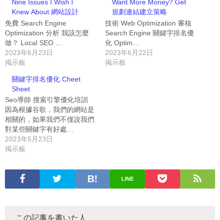
Nine Issues I Wish I
Want More Money? Get
Knew About 網站設計
規劃連結建立策略
免費 Search Engine
技術 Web Optimization 審核
Optimization 分析 我該怎麼
Search Engine 關鍵字排名優
做？ Local SEO …
化 Optim…
2023年6月23日
2023年6月22日
掲示板
掲示板
關鍵字排名優化 Cheet
Sheet
Seo導師 搜索引擎優化培訓
因為根據谷歌，我們的網站是
相關的，如果我們不僅說我們
對某些關鍵字有好處…
2023年5月23日
掲示板
LINE
この記事を書いた人