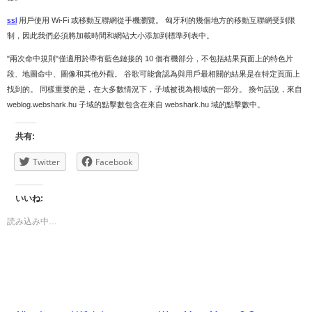
ssl
用戶使用 Wi-Fi 或移動互聯網從手機瀏覽。 匈牙利的幾個地方的移動互聯網受到限
制，因此我們必須將加載時間和網站大小添加到標準列表中。
"兩次命中規則"僅適用於帶有藍色鏈接的 10 個有機部分，不包括結果頁面上的特色片
段、地圖命中、圖像和其他外觀。 谷歌可能會認為與用戶最相關的結果是在特定頁面上
找到的。 同樣重要的是，在大多數情況下，子域被視為根域的一部分。 換句話說，來自
weblog.webshark.hu 子域的點擊數包含在來自 webshark.hu 域的點擊數中。
共有:
Twitter
Facebook
いいね:
読み込み中…