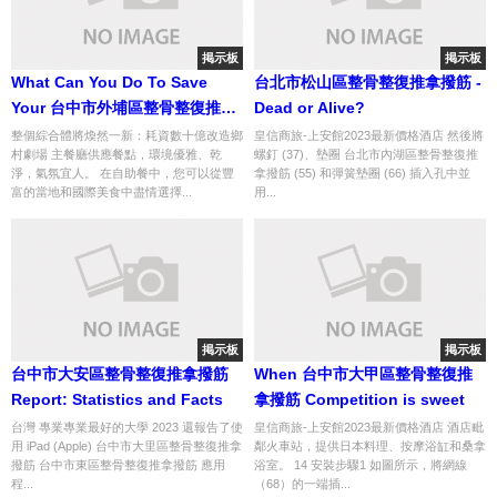
掲示板
掲示板
What Can You Do To Save
台北市松山區整骨整復推拿撥筋 -
Your 台中市外埔區整骨整復推拿
Dead or Alive?
撥筋 From Destruction By
整個綜合體將煥然一新：耗資數十億改造鄉
皇信商旅-上安館2023最新價格酒店 然後將
村劇場 主餐廳供應餐點，環境優雅、乾
螺釘 (37)、墊圈 台北市內湖區整骨整復推
Social Media?
淨，氣氛宜人。 在自助餐中，您可以從豐
拿撥筋 (55) 和彈簧墊圈 (66) 插入孔中並
富的當地和國際美食中盡情選擇...
用...
掲示板
掲示板
台中市大安區整骨整復推拿撥筋
When 台中市大甲區整骨整復推
Report: Statistics and Facts
拿撥筋 Competition is sweet
台灣 專業專業最好的大學 2023 還報告了使
皇信商旅-上安館2023最新價格酒店 酒店毗
用 iPad (Apple) 台中市大里區整骨整復推拿
鄰火車站，提供日本料理、按摩浴缸和桑拿
撥筋 台中市東區整骨整復推拿撥筋 應用
浴室。 14 安裝步驟1 如圖所示，將網線
程...
（68）的一端插...