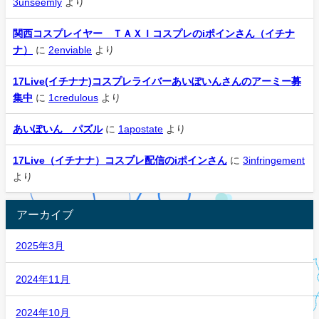
3unseemly
より
関西コスプレイヤー ＴＡＸＩコスプレのiポインさん（イチナ
ナ）
に
2enviable
より
17Live(イチナナ)コスプレライバーあいぽいんさんのアーミー募
集中
に
1credulous
より
あいぽいん パズル
に
1apostate
より
17Live（イチナナ）コスプレ配信のiポインさん
に
3infringement
より
アーカイブ
2025年3月
2024年11月
2024年10月