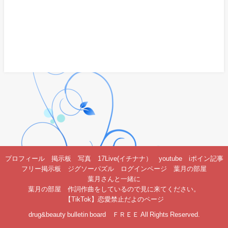
プロフィール
掲示板
写真
17Live(イチナナ）
youtube
iポイン記事
フリー掲示板
ジグソーパズル
ログインページ
葉月の部屋
葉月さんと一緒に
葉月の部屋 作詞作曲をしているので見に来てください。
【TikTok】恋愛禁止だよのページ
drug&beauty bulletin board ＦＲＥＥ All Rights Reserved.