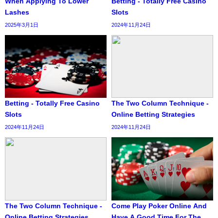
When Applying To Lower
Betting - Totally Free Casino
Lashes
Slots
2025年3月1日
2024年11月24日
Betting - Totally Free Casino
The Two Column Technique -
Slots
Online Betting Strategies
2024年11月24日
2024年11月24日
The Two Column Technique -
Come Play Poker Online And
Online Betting Strategies
Have A Good Time For The