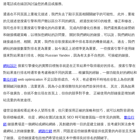
過電話或在線諮詢討論您的產品或服務。
通過在不同頁面上重複元描述，我們失去了顯示頁面相關關鍵字的可能性。 此外，重複
的元描述使搜索引擎和用戶難以區分不同的網頁。 經過技術SEO的檢查、修正和修改，
我司也非常注重搜索引擎優化的內容要素。 完成內部優化任務後，我們還推薦在線營銷
和鏈接構建策略，以增加您網站的訪問量。 關於我們網站的鏈接，可以說，我們網站的
鏈接越自然、相關、真實，我們在谷歌搜索結果中排名靠前的機會就越大。 過去，我們
網站的鏈接數量對排名更為重要，如今滿足上述標準更為重要。 一些搜索引擎不使用鏈
接來對結果進行排名，例如 Russian Yandex，因為有太多不自然的、可操縱的鏈接。
網站設計
搜索引擎優化的實際目標無非就是在正常結果中取得最好的排名。 搜索引擎在
對結果進行排名時通常會考慮兩個不同的因素...... 根據我的經驗，一個功能良好的網站和
數位行銷
web optimization 不足以取得成功。 今天，有必要時不時地在谷歌上為你的重
要關鍵詞做廣告，流量更高，因為小企業很難領先於他們並保持排名。 其次，因為如果
你不做廣告，你就不會出現在首頁上，但你的競爭對手會。 正確使用內部鏈接是增加網
站流量的有效途徑。
儘管這個過程看起來令人望而生畏，但只要採用正確的策略和技巧，就可以相對容易地
取得積極成果。 但是，網站在嘗試改進其 SEO 時可能會面臨一些常見的挑戰。
數位行
銷
鏈接農場是一個網站或網站網絡，其創建的唯一目的是建立鏈接，並考慮到算法會考
慮網站上的鏈接數量。
網路行銷
然而，問題是這些鏈接農場提供低質量的內容並且充滿
了鏈接。 這些鏈接還包括他們希望在錨文本中獲得良好排名的關鍵字。