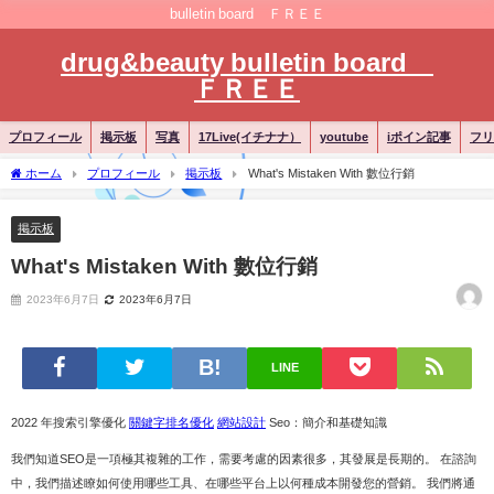
bulletin board ＦＲＥＥ
drug&beauty bulletin board
ＦＲＥＥ
プロフィール
掲示板
写真
17Live(イチナナ）
youtube
iポイン記事
フリ
ホーム
プロフィール
掲示板
What's Mistaken With 數位行銷
掲示板
What's Mistaken With 數位行銷
2023年6月7日
2023年6月7日
LINE
2022 年搜索引擎優化
關鍵字排名優化
網站設計
Seo：簡介和基礎知識
我們知道SEO是一項極其複雜的工作，需要考慮的因素很多，其發展是長期的。 在諮詢
中，我們描述瞭如何使用哪些工具、在哪些平台上以何種成本開發您的營銷。 我們將通