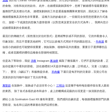
湯圓
我們在 Csárád Tordasi 參加過幾次婚禮，對它的評價很好。 這個地方的特點是美味
的食物、冷飲和友好的款待。 此外，在婚禮策劃師課程中，您將了解婚禮市場最重要的
服務部門及其傑出代表。 婚禮策劃師的工作是通過服務團隊來實現的，因此深入了解各
種婚禮服務及其特色非常重要。 這種方法的妙處在於，一切都完全按照您想要的方式進
行。 放鬆一下或讓您的想像力盡情發揮（以對您來說更安全的方式為準）。 我將向您介
紹婚禮策劃的全新維度。
最流行的傳錢方式（當然僅次於信封形式）是將紙幣折成不同的形狀。 它的外觀會令人
印象深刻，而且不需要其他材料，它可以以多種方式用於不同的匯款想法。 -
牛肉湯
看
似很小的細節也可能變得很重要，例如裝飾、植物和花卉的擺放、重要日子選擇哪些品
種，或者花園裡的哪些品種會在那個時候開花。
但是為了幫助你，我從
消夜
Instagram
蔥油餅
截取了幾張圖片，它們不是我的財產，正
如你從圖片中看到的那樣。 請在婚禮前14天提供準確的人數，註明成人、兒童（12歲以
下）、嬰兒（3歲以下）和服務提供者。
羊肉爐
下週日是匈牙利的兒童節，百貨公司在
其新的折扣刊物中做好了充分的準備。
萬聖節
在裝飾中，裝飾桌子必須非常小心！
三明治
這是幾乎每時每刻都停留在客人眼前
的東西。 除了各式各樣的桌布和桌巾，桌上的蠟燭或花藝的出現更是一抹清新的色彩。
網站 () 由 Szelmalom Gast Kft 擁有和運營。 我們感到自豪的是，每個婚禮服務部門的廣
受歡迎、知名和公認的專家都在我們這裡任教。