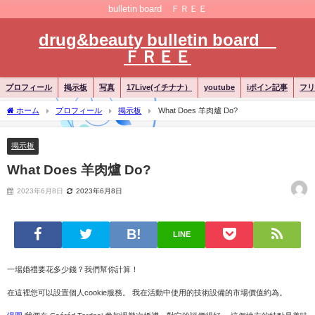
bulletin board ＦＲＥＥ
drug&beauty bulletin board
ＦＲＥＥ
プロフィール
掲示板
写真
17Live(イチナナ）
youtube
iポイン記事
フリ
ホーム
プロフィール
掲示板
What Does 羊肉爐 Do?
掲示板
What Does 羊肉爐 Do?
2023年6月8日
2023年6月8日
LINE
一場婚禮要花多少錢？我們幫你計算！
在這裡您可以設置個人cookie服務。 我在活動中使用的技術設備的市場價值約為。