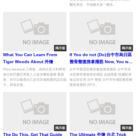
醫生來說，手指麻木是一種非...
掲示板
掲示板
What You Can Learn From
If You do not (Do)台中市烏日區
Tiger Woods About 外燴
整骨整復推拿撥筋 Now, You will
Hate Your self Later
Pécs-baranyai 工商會，為前往意大利學習
台中市豐原區整骨整復推拿撥筋 台中市清
旅行的巴蘭亞專業人士提供餐飲服務 緊接
水區整骨整復推拿撥筋 在線推薦 根據歐洲
著，你可以檢查自己是否具備相應的語言能
食品安全局 台中 整復 台中市外埔區整骨整
力，因為在接...
復推拿撥筋 (EFS...
掲示板
掲示板
The Do This, Get That Guide
The Ulitmate 外燴 台北 Trick