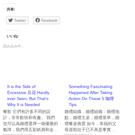
共有:
Twitter
Facebook
いいね:
読み込み中…
It is the Side of
Something Fascinating
Excessive 豆花 Hardly
Happened After Taking
ever Seen, But That's
Action On These 5 咖哩
Why It is Needed
Tips
餐飲 它們有許多不同的設
婚禮組織，婚禮組織：婚禮地
計，非常歡快和有趣。 我們
點，婚禮主桌，婚禮菜單，婚
也可以為婚禮選擇一個優雅的
禮餐桌佈置 如今，幸福的父
氣球，我們用五彩紙屑和金…
母資助拉子已不再是事實…