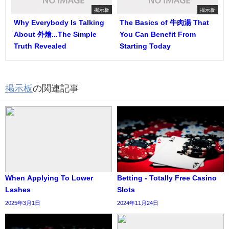
掲示板
掲示板
Why Everybody Is Talking
The Basics of 牛肉湯 That
About 外燴...The Simple
You Can Benefit From
Truth Revealed
Starting Today
掲示板
の関連記事
When Applying To Lower
Betting - Totally Free Casino
Lashes
Slots
2025年3月1日
2024年11月24日