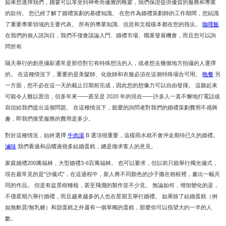
如果您選擇我們，婚宴可以享受到神奇而優雅的晚宴，我們保證提供優質的服務和專業
的款待。 您已經了解了婚禮策劃的基礎知識。 在您作為婚禮策劃師的工作期間，您結識
了重要專業領域的主要代表。 所有的專業知識、信息和文檔樣本都在您的指尖。
咖哩飯
在我們的個人諮詢日，我們不僅會談論入門、婚禮市場、職業發展機會，而且您可以詢
問所有
隔天舉行的創意攝影通常是那些對它有特殊想法的人，或者想去幾個地方拍攝的人選擇
的。 在這種情況下，重要的是美髮師、化妝師和衣服必須在這個特殊場合可用。
晚餐
另
一方面，您不必在這一天的截止日期前完成，因此您的想像力可以自由發揮。 這聽起來
可能令人難以置信，但多年來——甚至是 2020 年的現在——許多人一直不懈地打電話或
寫信給我們提出這個問題。 在這種情況下，親愛的詢問者對我們的婚禮策劃費用不感興
趣，即我們接受服務的費用是多少。
對於這種情況，始終選擇
牛肉湯
B 選項很重要，這樣雨水就不會沖走期待已久的婚禮。
滷味
我們看過和品嚐過很多結婚蛋糕，總是徵求客人的意見。
家庭婚禮200萬福林，大型婚禮3-6百萬福林。 也可以要求，但以前只能舉行燭光儀式，
現在最常見的是"沙儀式"，在這過程中，新人將不同顏色的沙子撒在相框裡，畫出一幅共
同的作品。 但是有盆景樹種植，甚至飛濺的製作並不少見。 無論如何，增加變化的是，
不僅星期六舉行婚禮，而且越來越多的人也在星期五舉行婚禮。 如果除了結婚蛋糕（例
如無麩質/無乳糖）和甜蛋糕之外還有一個單獨的蛋糕，那麼你可以指望大約一半的人
數。