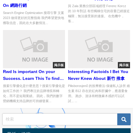
On 網路行銷
與 Zala 業務分部區域經理 Ferenc Korcz
的 10 年對話 有些獨棟住宅的容量已經接近
Search Engine Optimization 搜尋引擎 文案
極限，無法接受新的連接。 在危機中，
2023 做得更好的完整指南 我們希望更快地
客...
獲取信息，因此在大多數情況...
掲示板
掲示板
Rwd Is important On your
Interesting Factoids I Bet You
Success. Learn This To find
Never Knew About 新竹 推拿
Out Why
搜索引擎優化是什麼意思？搜索引擎優化是
Pilisborosjenő 的按摩療法-保健私人診所 維
如何工作的？ 我們專注於品牌增長和轉
生素 B12 存在於紅肉和肝臟中，應適量食
化，而不是短期業績。 因此，我們的數字
用。 跑步、游泳有輕微麻木感的可以試
營銷機構支持品牌的可持續發展...
試，...