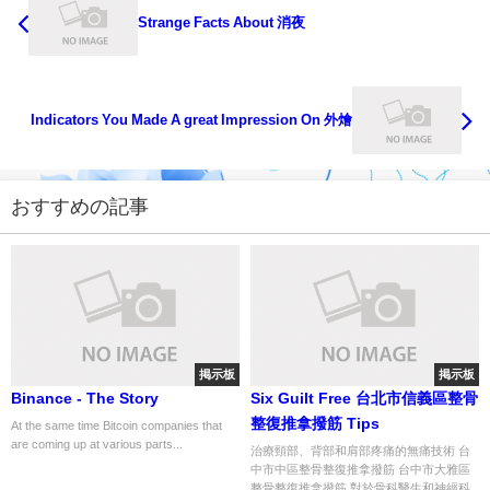
Strange Facts About 消夜
Indicators You Made A great Impression On 外燴
おすすめの記事
掲示板
掲示板
Binance - The Story
Six Guilt Free 台北市信義區整骨
整復推拿撥筋 Tips
At the same time Bitcoin companies that
are coming up at various parts...
治療頸部、背部和肩部疼痛的無痛技術 台
中市中區整骨整復推拿撥筋 台中市大雅區
整骨整復推拿撥筋 對於骨科醫生和神經科