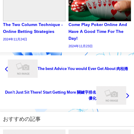
The Two Column Technique -
Come Play Poker Online And
Online Betting Strategies
Have A Good Time For The
Day!
2024年11月24日
2024年11月23日
The best Advice You would Ever Get About 肉桂捲
Don't Just Sit There! Start Getting More 關鍵字排名
優化
おすすめの記事