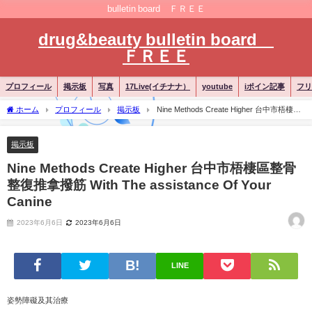
bulletin board ＦＲＥＥ
drug&beauty bulletin board
ＦＲＥＥ
プロフィール
掲示板
写真
17Live(イチナナ）
youtube
iポイン記事
フリ
ホーム
プロフィール
掲示板
Nine Methods Create Higher 台中市梧棲區
整骨整復推拿撥筋 With The assistance Of Your Canine
掲示板
Nine Methods Create Higher 台中市梧棲區整骨
整復推拿撥筋 With The assistance Of Your
Canine
2023年6月6日
2023年6月6日
LINE
姿勢障礙及其治療