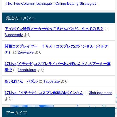
The Two Column Technique - Online Betting Strategies
最近のコメント
アイポイン診断メーカー作って見たんだけど、やってみる？
に
3unseemly
より
関西コスプレイヤー ＴＡＸＩコスプレのiポインさん（イチナ
ナ）
に
2enviable
より
17Live(イチナナ)コスプレライバーあいぽいんさんのアーミー募
集中
に
1credulous
より
あいぽいん パズル
に
1apostate
より
17Live（イチナナ）コスプレ配信のiポインさん
に
3infringement
より
アーカイブ