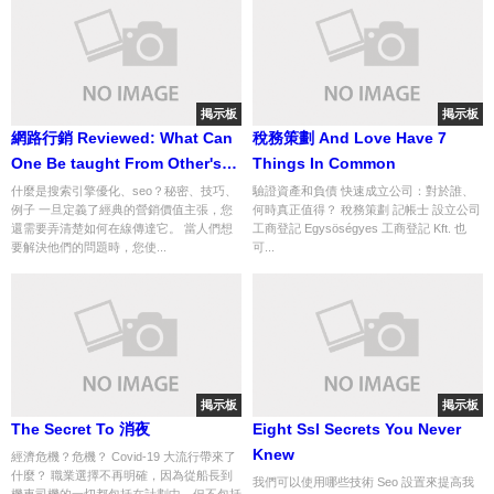
掲示板
掲示板
網路行銷 Reviewed: What Can
稅務策劃 And Love Have 7
One Be taught From Other's
Things In Common
Errors
什麼是搜索引擎優化、seo？秘密、技巧、
驗證資產和負債 快速成立公司：對於誰、
例子 一旦定義了經典的營銷價值主張，您
何時真正值得？ 稅務策劃 記帳士 設立公司
還需要弄清楚如何在線傳達它。 當人們想
工商登記 Egysöségyes 工商登記 Kft. 也
要解決他們的問題時，您使...
可...
掲示板
掲示板
The Secret To 消夜
Eight Ssl Secrets You Never
Knew
經濟危機？危機？ Covid-19 大流行帶來了
什麼？ 職業選擇不再明確，因為從船長到
我們可以使用哪些技術 Seo 設置來提高我
機車司機的一切都包括在計劃中，但不包括