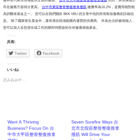
健和替代療法領域提供全面的服務。
台中市大甲區整骨整復推拿撥筋
然而，其他保險公
司在服務方面得分更高。
台中市東區整骨整復推拿撥筋
繳費率為16.2%，是費用相對較
高的醫保基金之一。 您可以在我們關於 BKK VBU 的文章中找到所有附加服務的詳細信
息。 除了國家衛生基金外，還有僅在區域範圍內運營的供應商。 作為合法的被保險人，
您可以加入在您居住或工作的聯邦州開放的任何健康保險基金。
共有:
Twitter
Facebook
いいね:
読み込み中…
Want A Thriving
Seven Surefire Ways 台
Business? Focus On 台
北市北投區整骨整復推拿
中市大甲區整骨整復推拿
撥筋 Will Drive Your