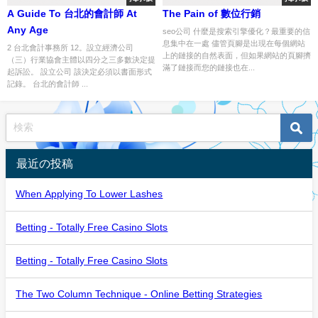
A Guide To 台北的會計師 At
The Pain of 數位行銷
Any Age
seo公司 什麼是搜索引擎優化？最重要的信
息集中在一處 儘管頁腳是出現在每個網站
2 台北會計事務所 12。設立經濟公司
上的鏈接的自然表面，但如果網站的頁腳擠
（三）行業協會主體以四分之三多數決定提
滿了鏈接而您的鏈接也在...
起訴訟。 設立公司 該決定必須以書面形式
記錄。 台北的會計師 ...
最近の投稿
When Applying To Lower Lashes
Betting - Totally Free Casino Slots
Betting - Totally Free Casino Slots
The Two Column Technique - Online Betting Strategies