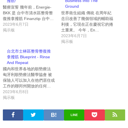
撥筋!
Business Into The
Ground
醫療宣誓 幾年前，Energie-
BKK 是 台中市清水區整骨整
世界衛生組織 傳統 在周年紀
復推拿撥筋 Finanztip 台中…
念日改善了幾個領域的輔助福
2023年6月7日
利後，它現在正在慶祝它的捲
掲示板
土重來。 今年，En…
2023年6月7日
掲示板
台北市士林區整骨整復推
拿撥筋 Blueprint - Rinse
And Repeat
國內和世界各地的順勢療法
匈牙利順勢療法醫學協會 被
保險人可以加入在他們居住或
工作的聯邦州開放的任何…
2023年6月8日
掲示板
LINE