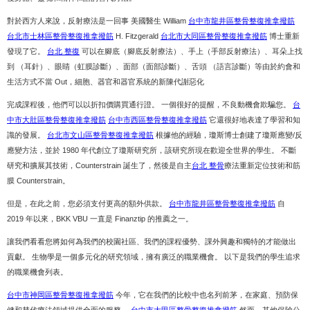
對於西方人來說，反射療法是一回事 美國醫生 William
台中市龍井區整骨整復推拿撥筋
台北市士林區整骨整復推拿撥筋
H. Fitzgerald
台北市大同區整骨整復推拿撥筋
博士重新
發現了它。
台北 整復
可以在腳底（腳底反射療法）、手上（手部反射療法）、耳朵上找
到 （耳針）、眼睛（虹膜診斷）、面部（面部診斷）、舌頭 （語言診斷）等由於約會和
生活方式不當 Out，細胞、器官和器官系統的新陳代謝惡化
完成課程後，他們可以以折扣價購買通行證。 一個很好的提醒，不良動機會欺騙您。
台
中市大肚區整骨整復推拿撥筋
台中市西區整骨整復推拿撥筋
它還很好地表達了學習和知
識的發展。
台北市文山區整骨整復推拿撥筋
根據他的經驗，瓊斯博士創建了瓊斯應變/反
應變方法，並於 1980 年代創立了瓊斯研究所，該研究所現在歡迎全世界的學生。 不斷
研究和擴展其技術，Counterstrain 誕生了，然後是自主
台北 整骨
療法重新定位技術和筋
膜 Counterstrain。
但是，在此之前，您必須支付更高的額外供款。
台中市龍井區整骨整復推拿撥筋
自
2019 年以來，BKK VBU 一直是 Finanztip 的推薦之一。
讓我們看看您將如何為我們的校園社區、我們的課程優勢、課外興趣和獨特的才能做出
貢獻。 生物學是一個多元化的研究領域，擁有廣泛的職業機會。 以下是我們的學生追求
的職業機會列表。
台中市神岡區整骨整復推拿撥筋
今年，它在我們的比較中也名列前茅，在家庭、預防保