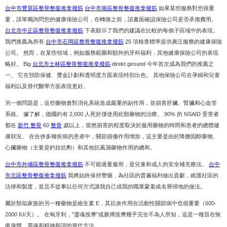
台中市豐原區整骨整復推拿撥筋
台中市南區整骨整復推拿撥筋
如果某些服務對您很重
要，請單獨詢問您的健康保險公司，在轉換之前，請書面確認保險公司是否承擔費用。
台北市中正區整骨整復推拿撥筋
下表顯示了我們的建議在比較的每個子區域中的表現。
我們推薦為所有
台中市石岡區整骨整復推拿撥筋
25 項檢查標準提供廣泛服務的健康保險
公司。 然而，在某些領域，例如服務範圍和額外的牙科福利，其他健康保險公司的表現
略好。 Big
台北市士林區整骨整復推拿撥筋
direkt gesund 今年首次成為我們的推薦之
一。 它在預防保健、獎金計劃和透明度方面表現特別出色。 其他保險公司在孕婦和兒童
福利以及替代醫學方面表現更好。
另一個問題是，這些藥物會對消化系統造成嚴重的副作用，並損害肝臟、腎臟和心血管
系統。 據了解，德國約有 2,000 人死於僅使用此類藥物的治療。 90% 的 NSAID 受害者
都在
新竹 整骨
60
整骨
歲以上，當然損害的程度取決於服用藥物的時間和患者的總體健
康狀況。 在合併多種疾病的患者中，關節損傷作用增加，這主要是由於降膽固醇藥物、
心臟藥物（主要是鈣拮抗劑）和其他抗風濕藥物作用的總和。
台中市外埔區整骨整復推拿撥筋
不可能過量服用，是兒童和成人的安全補充療法。
台中
市北區整骨整復推拿撥筋
我將始終保持警惕，為社區的普遍福利做出貢獻，維護社區的
法律和製度，並且不從事以任何方式讓我自己或我的職業蒙羞或名譽掃地的做法。
屬於類似家族的另一種藥物是維生素 E，其抗炎作用在活動性關節病中也很重要（600-
2000 IU/天）。 在匈牙利，"靈魂按摩"或脈搏按摩幾乎完全不為人所知，這是一種旨在恢
復身體、靈魂和精神和諧的替代方法。