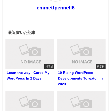
emmettpennell6
最近書いた記事
掲示板
掲示板
Learn the way I Cured My
10 Rising WordPress
WordPress In 2 Days
Developments To watch In
2023