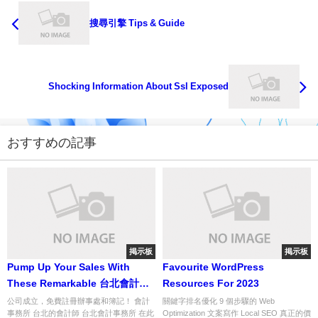
搜尋引擎 Tips & Guide
Shocking Information About Ssl Exposed
おすすめの記事
掲示板
掲示板
Pump Up Your Sales With
Favourite WordPress
These Remarkable 台北會計事
Resources For 2023
務所 Tactics
公司成立，免費註冊辦事處和簿記！ 會計
關鍵字排名優化 9 個步驟的 Web
事務所 台北的會計師 台北會計事務所 在此
Optimization 文案寫作 Local SEO 真正的價