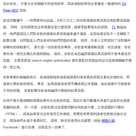
良好排名。 不要太在意關鍵字的使用頻率，因為強制頻率現在更像是一種過時的
On
Page SEO
技術。
從這些數據中，一些專家得出結論，大約三分之二的谷歌搜索結果頁面沒有點擊頁面鏈
接。 同時，這些調查並沒有透露這是什麼原因，搜索零點擊發生的原因。
T1
無論如
何，他們還假設人們對谷歌的搜索結果頁面越來越不滿意，這意味著谷歌不一定竊取了
點擊次數，但問題是人們沒有得到他們問題的答案。 然而，許多人立即想到了谷歌幾年
前轉向的移動索引。 索引是一項技術性的事情，谷歌會考慮移動頁面，但完成後，排名
將作為一個完全獨立的過程開始。 因此，谷歌在為您編譯搜索結果頁面時不會考慮這些
因素。 主要是因為 search engine optimization 通常會監控頁面如何設法為每個關鍵字獲
得一席之地。
谷歌專家約翰穆勒表示，造成移動端和桌面端搜索列表差異的原因主要在於個性化，即
搜索引擎的當前環境。 畢竟，如果搜索者使用手機或筆記本電腦，他在搜索中可能會有
不同的意圖。 這會影響谷歌為他編譯什麼樣的結果頁面。
向用戶展示最相關的搜索結果符合谷歌的利益，因此它會不斷優先考慮它認為符合搜索
意圖的結果。 另一方面，谷歌的算法也需要理解你寫的是什麼，文章是關於什麼的
（HTML）。 因為如果算法沒有發現它的價值，那麼您有希望的讀者也將無法做出決
定，因為他們永遠不會遇到它。 當然，除非您使用社交媒體（例如
網路行銷
Facebook）進行宣傳，但那是另一回事了。