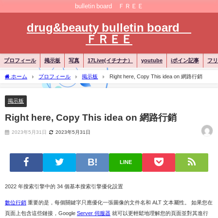
bulletin board ＦＲＥＥ
drug&beauty bulletin board
ＦＲＥＥ
プロフィール
掲示板
写真
17Live(イチナナ）
youtube
iポイン記事
フリ
ホーム
プロフィール
掲示板
Right here, Copy This idea on 網路行銷
掲示板
Right here, Copy This idea on 網路行銷
2023年5月31日
2023年5月31日
LINE
2022 年搜索引擎中的 34 個基本搜索引擎優化設置
數位行銷
重要的是，每個關鍵字只應優化一張圖像的文件名和 ALT 文本屬性。 如果您在
頁面上包含這些鏈接，Google
Server 伺服器
就可以更輕鬆地理解您的頁面並對其進行