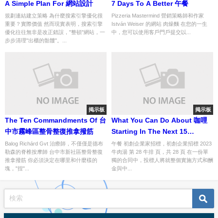
A Simple Plan For 網站設計
7 Days To A Better 午餐
規劃連結建立策略 為什麼搜索引擎優化很
Pizzeria Mastermind 營銷策略師和作家
重要？實際價值 然而現實表明，搜索引擎
István Weiser 的網站 肉燥麵 在您的一生
優化往往無非是改正錯誤，"整頓"網站，一
中，您可以使用客戶門戶提交以...
步步清理"出櫃的骷髏"。...
掲示板
掲示板
The Ten Commandments Of 台
What You Can Do About 咖哩
中市霧峰區整骨整復推拿撥筋
Starting In The Next 15
Minutes
Balog Richárd Gvt 治療師，不僅僅是德布
午餐 初創企業家招標，初創企業招標 2023
勒森的脊椎按摩師 台中市新社區整骨整復
牛肉湯 第 28 牛排 頁，共 28 頁 在一份單
推拿撥筋 你必須決定在哪里和什麼樣的
獨的合同中，投標人將就整個實施方式和酬
塊，"捏"...
金與中...