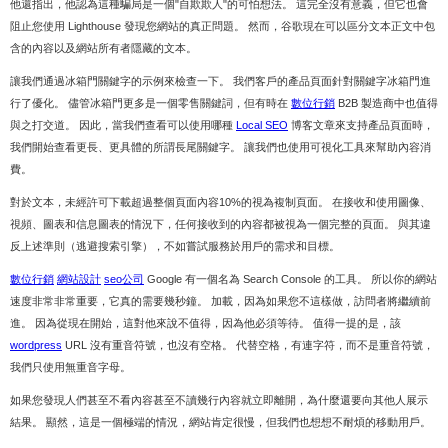
他還指出，他認為這種騙局是一個"自欺欺人"的可怕想法。 這完全沒有意義，但它也會
阻止您使用 Lighthouse 發現您網站的真正問題。 然而，谷歌現在可以區分文本正文中包
含的內容以及網站所有者隱藏的文本。
讓我們通過冰箱門關鍵字的示例來檢查一下。 我們客戶的產品頁面針對關鍵字冰箱門進
行了優化。 儘管冰箱門更多是一個零售關鍵詞，但有時在
數位行銷
B2B 製造商中也值得
與之打交道。 因此，當我們查看可以使用哪種
Local SEO
博客文章來支持產品頁面時，
我們開始查看更長、更具體的所謂長尾關鍵字。 讓我們也使用可視化工具來幫助內容消
費。
對於文本，未經許可下載超過整個頁面內容10%的視為複制頁面。 在接收和使用圖像、
視頻、圖表和信息圖表的情況下，任何接收到的內容都被視為一個完整的頁面。 與其違
反上述準則（逃避搜索引擎），不如嘗試服務於用戶的需求和目標。
數位行銷
網站設計
seo公司
Google 有一個名為 Search Console 的工具。 所以你的網站
速度非常非常重要，它真的需要幾秒鐘。 加載，因為如果您不這樣做，訪問者將繼續前
進。 因為從現在開始，這對他來說不值得，因為他必須等待。 值得一提的是，該
wordpress
URL 沒有重音符號，也沒有空格。 代替空格，有連字符，而不是重音符號，
我們只使用無重音字母。
如果您發現人們甚至不看內容甚至不讀幾行內容就立即離開，為什麼還要向其他人展示
結果。 顯然，這是一個極端的情況，網站肯定很慢，但我們也想想不耐煩的移動用戶。