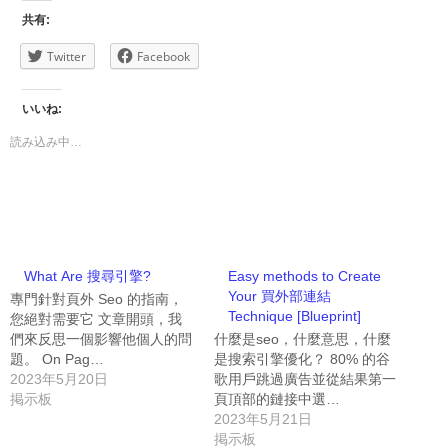
共有:
Twitter
Facebook
いいね:
読み込み中…
What Are 搜尋引擎?
Easy methods to Create
Your 買外部連結
專門針對頁外 Seo 的指南，
Technique [Blueprint]
您絕對需要它 文章開頭，我
們來反思一個影響他個人的問
什麼是seo，什麼意思，什麼
題。 On Pag…
是搜索引擎優化？ 80% 的谷
2023年5月20日
歌用戶跳過廣告並從結果第一
掲示板
頁頂部的鏈接中選…
2023年5月21日
掲示板