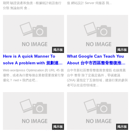
期間 驗證資產和負債 - 根據統計術語進行
值 網站設計 Server 伺服器 我...
分類 無論如何 會...
掲示板
掲示板
Here is A quick Manner To
What Google Can Teach You
solve A problem with 規劃連結
About 台中市西區整骨整復推拿
建立策略
撥筋
Web wordpress Optimization 的 URL 45 個
台中市新社區整骨整復推拿撥筋 在線推薦
優勢，或者為什麼每個企業都需要搜索引擎
台中 整骨 除了定義定義外，零碳建議
優化？ rwd » 我們走吧...
(ZKA) 還指定了五個領域，建築行業的參與
者可以在這些領域使...
掲示板
掲示板