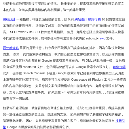
並簡要介紹他們點擊後可能遇到的情況。 最重要的是，搜索引擎能夠準確地確定給定文
本的內容，並將其與其他類似內容相關聯，這一點非常重要。
網站設計
一種指標，根據頁面鏈接的質量，以 0 到
網站設計
網路行銷
10 的對數標度顯
示頁面的鏈接流行度。 這個數字越高，您的頁面與其他競爭對手的頁面相比的價值就越
高。 SEOPowerSuite SEO 軟件使用此指標。 但是，如果您想阻止搜索引擎機器人搜索
不同的文件或整個文件夾，您可以使用帶有適當命令代碼的 robots.txt
rwd
文件。
買外部連結
重要的是要注意，如今我們不能再真正談論確切的排名，因為它取決於幾個
因素。 例如，我們搜索的確切位置、我們自己的歷史數據或瀏覽習慣，以及設備的使用
情況和許多其他方面都會被 Google 搜索引擎考慮在內。 與 XML 站點地圖一樣，如果您
沒有或不使用 robots.txt 文件，您的網站仍然可以在 Google 搜索中表現良好。
數位行銷
此外，值得在 Search Console 下檢查 Google 搜索引擎已經看到哪些數據類型以及頁面
上還有哪些其他選項可用。 您甚至可以立即使用 Copyscape 或 Plagium 工具之一檢查您
自己內容的複制狀態。 如果您與文案代理機構或自由職業者合作，如果您發現複製的內
容，您可以立即面對具體事實。 如果您在 2-3 秒內沒有看到有用的信息，只需返回並繼
續查看下一個結果。
如果你不處理這個，就像盲目地在高速公路上疾馳。 這部分任務非常重要，我認為值得
寫一篇僅涵蓋該主題的更全面、更詳細的文章。 如果您想詳細了解關鍵字研究的秘密，
請單擊此鏈接。 因此，如果您想要高質量的潛在客戶，您將能夠最有效地從來自
搜尋引
擎
Google 有機搜索結果的訪問者那裡獲得它們。