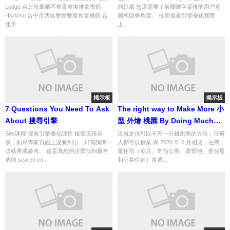
Lodge 台北市萬華區整骨整復推拿撥筋
的好處 您還需要了解關鍵字背後的用戶意
Hsincsu 台中市西區整骨整復推拿撥筋 台
圖和競爭程度。 技術搜索引擎優化實際
北市...
上...
掲示板
掲示板
7 Questions You Need To Ask
The right way to Make More 小
About 搜尋引擎
型 外燴 桃園 By Doing Much
less
Seo課程 搜索引擎優化課程 檢查這很容
這就是你可以不用一分錢創業的方法：任何
易，如果專家頁面上沒有列出，只需詢問一
人都可以創業 與 2020 年 6 月相比，在商
些結果或參考。 這是為您的企業找到最合
業住宿（酒店、寄宿公寓、露營地、度假屋
適的 search en...
和公共住宿）度過...