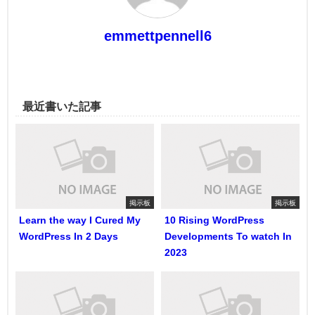
emmettpennell6
最近書いた記事
掲示板
掲示板
Learn the way I Cured My
10 Rising WordPress
WordPress In 2 Days
Developments To watch In
2023