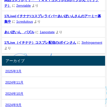
関西コスプレイヤー ＴＡＸＩコスプレのiポインさん（イチナ
ナ）
に
2enviable
より
17Live(イチナナ)コスプレライバーあいぽいんさんのアーミー募
集中
に
1credulous
より
あいぽいん パズル
に
1apostate
より
17Live（イチナナ）コスプレ配信のiポインさん
に
3infringement
より
アーカイブ
2025年3月
2024年11月
2024年10月
2024年9月