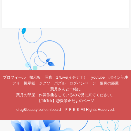
プロフィール
掲示板
写真
17Live(イチナナ）
youtube
iポイン記事
フリー掲示板
ジグソーパズル
ログインページ
葉月の部屋
葉月さんと一緒に
葉月の部屋 作詞作曲をしているので見に来てください。
【TikTok】恋愛禁止だよのページ
drug&beauty bulletin board ＦＲＥＥ All Rights Reserved.