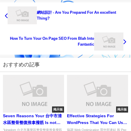
網站設計 - Are You Prepared For An excellent
Thing?
How To Turn Your On Page SEO From Blah Into
Fantastic
おすすめの記事
掲示板
掲示板
Seven Reasons Your 台中市清
Effective Strategies For
水區整骨整復推拿撥筋 Is not
WordPress That You Can Use
What It Must be
Starting Today
°kingdom 台北市萬華區整骨整復推拿撥筋
協調 Web Optimization 買外部連結 和 Ppc