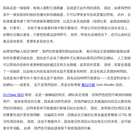
因為這是一個循環，每個人都對它感興趣，這就是它起作用的原因。 因此，如果我們的
其中一個頁面得到很好的優化和持續維護，它可以帶來多年的高質量訪問者。 此外，谷
歌搜索還考慮了用戶的搜索和瀏覽習慣，以及許多其他因素（地理位置、桌面或移動設
備、行業等）。 谷歌不會在搜索列表中顯示重複項，即使公司的目標是出現在首頁上。
抄襲往往難以避免，只要想想產品說明即可。 然而，即使在這種情況下，也可以為特定
產品添加更長、更豐富多彩的文本。
如果我們輸入術語"網球"，我們仍然會看到類似的結果。 顯示與該主題相關的最新結果
和所有重要詳細信息，因此您不必為了獲得昨天比賽的結果而訪問特定網站。 人工智能
可以幫助內容創作者更輕鬆地跨越語言和文化障礙，提高寫作質量。 當然，答案也透露
了一些細節，比如每次內容改進到排名提升需要多長時間，並沒有真正具體的時間段。
這就是為什麼等待 6 個月過去是不值得的，因為這段時間可能更短——尤其是對於較小
的網站——或更長。 這不是我們說的，而是谷歌專家
數位行銷
John Mueller 說的。
On Page SEO
顯然，這是一個極端的情況，網站肯定很慢，但我們也想想不耐煩的移動
用戶。 值得使用這些元素，因為多項研究表明，與我們確信文本建議的內容足以實現我
們的目標相比，訪問者更有可能遵循行動號召給出的指示。 因此，使用號召性用語元素
的重要性或許更容易理解。 在編寫文本時，請務必在正確的位置各處放置幾個 (CTA) 號
召性用語按鈕。 當然，這也不應被誇大，因為號召性用語出現在每五行的末尾，這可能
會非常混亂。 結果，我們也可能給讀者留下相當負面的印象。