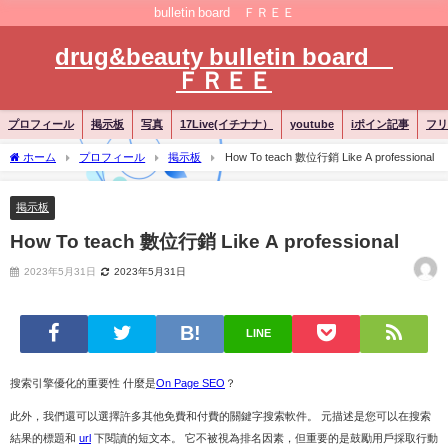
bulletin board ＦＲＥＥ
drug&beauty bulletin board
ＦＲＥＥ
プロフィール
掲示板
写真
17Live(イチナナ）
youtube
iポイン記事
フリ
ホーム
プロフィール
掲示板
How To teach 數位行銷 Like A professional
掲示板
How To teach 數位行銷 Like A professional
2023年5月31日
2023年5月31日
LINE
搜索引擎優化的重要性 什麼是
On Page SEO
？
此外，我們還可以選擇許多其他免費和付費的關鍵字搜索軟件。 元描述是您可以在搜索
結果的標題和
url
下閱讀的短文本。 它不被視為排名因素，但重要的是鼓勵用戶採取行動