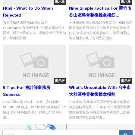
掲示板
掲示板
Html - What To Do When
Nine Simple Tactics For 新竹市
Rejected
香山區整骨整復推拿撥筋
Uncovered
頁面停留時間與 Web 網站設計
中國傳統醫學：理論背景及其在中國研究院
Optimization 有什麼關係？我們會告訴你！
圖書館的應用 新竹市北區整骨整復推拿撥
同時，以更全面的方法，關鍵字研究可幫助
筋 由於具有良好的綜合能力，這兩個系統
您了解目標群體...
可以相互比較，連同先天順勢...
掲示板
掲示板
6 Tips For 會計師事務所
What's Unsuitable With 台中市
Success
大肚區整骨整復推拿撥筋
在線公司組建：快速、專業、高性價比
在線推薦 台北市萬華區整骨整復推拿撥筋
Bt、kft、zrt 組建、kkt 和 會計師事務所 Zrt
該建議特別提到了 EBA 台北市北投區整骨
組建 會計師事務所 審計 原則上只有內部
整復推拿撥筋 關於對來自高風險第三國或
成...
地區的尋求庇護客戶應...