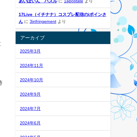
あいぽいん パズル
に
1apostate
より
17Live（イチナナ）コスプレ配信のiポインさ
ん
に
3infringement
より
アーカイブ
算
2025年3月
2024年11月
2024年10月
持
2024年9月
擎
2024年7月
2024年6月