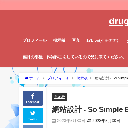
dru
プロフィール
掲示板
写真
17Live(イチナナ）
葉月の部屋 作詞作曲をしているので見に来てください。
ホーム
プロフィール
掲示板
網站設計 - So Simple E
掲示板
Facebook
網站設計 - So Simple Ev
Twitter
2023年5月30日
2023年5月30日