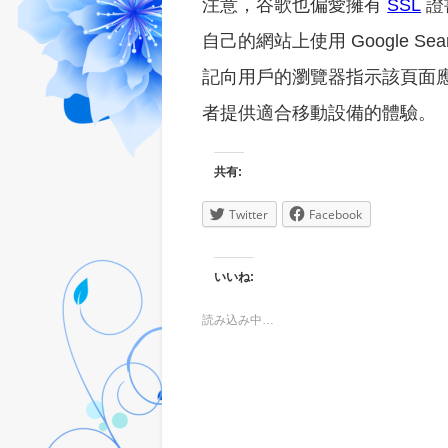
注意，谷歌也偏愛擁有
SSL
證
自己的網站上使用 Google Sea
記向用戶的瀏覽器指示該頁面
者提供適合移動設備的體驗。
共有:
Twitter
Facebook
いいね:
読み込み中…