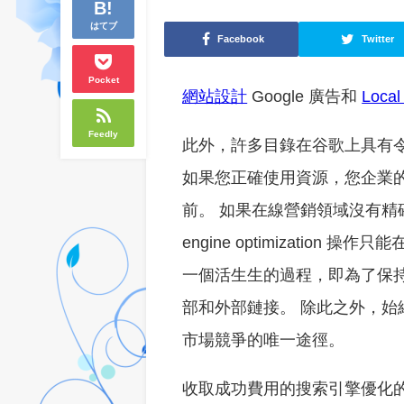
はてブ
Facebook
Twitter
Pocket
網站設計
Google 廣告和
Loca
Feedly
此外，許多目錄在谷歌上具有
如果您正確使用資源，您企業的免
前。 如果在線營銷領域沒有精確
engine optimizatio
一個活生生的過程，即為了保
部和外部鏈接。 除此之外，
市場競爭的唯一途徑。
收取成功費用的搜索引擎優化