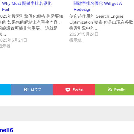
Why Most 關鍵字排名優化
關鍵字排名優化 Will get A
Fail
Redesign
2023年搜索引擎優化價格 你需要知
使它起作用的 Search Engine
道的 如果您的網站上有重複內容，
Optimization 秘密 但是出現在谷歌
規範設置可能非常重要。 這就是
搜索引擎中的…
您…
2023年5月24日
2023年6月24日
掲示板
掲示板
はてブ
Pocket
Feedly
nell6