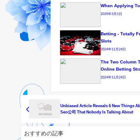
When Applying To
2025年3月1日
Betting - Totally 
Slots
2024年11月24日
The Two Column T
Online Betting Str
2024年11月24日
Unbiased Article Reveals 6 New Things A
Seo公司 That Nobody Is Talking About
おすすめの記事