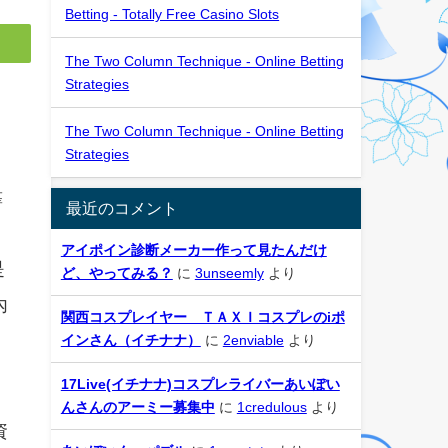
Betting - Totally Free Casino Slots
The Two Column Technique - Online Betting
Strategies
The Two Column Technique - Online Betting
Strategies
靠
最近のコメント
アイポイン診断メーカー作って見たんだけ
是
ど、やってみる？
に
3unseemly
より
內
関西コスプレイヤー ＴＡＸＩコスプレのiポ
インさん（イチナナ）
に
2enviable
より
17Live(イチナナ)コスプレライバーあいぽい
んさんのアーミー募集中
に
1credulous
より
資