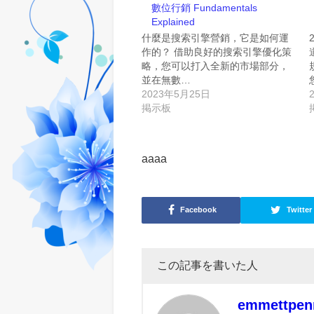
數位行銷 Fundamentals
Explained
什麼是搜索引擎營銷，它是如何運
作的？ 借助良好的搜索引擎優化策
略，您可以打入全新的市場部分，
並在無數…
2023年5月25日
掲示板
aaaa
Facebook
Twitter
この記事を書いた人
emmettpen