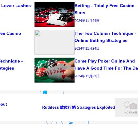
 Lower Lashes
Betting - Totally Free Casino
Slots
2024年11月24日
Free Casino
The Two Column Technique -
Online Betting Strategies
2024年11月24日
echnique -
Come Play Poker Online And
ategies
Have A Good Time For The Da
2024年11月23日
bout
Ruthless 數位行銷 Strategies Exploited