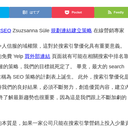
はてブ
Pocket
Feedly
l SEO
Zsuzsanna Süle
規劃連結建立策略
在線營銷專家
令人信服的域權限，這對於搜索引擎優化具有重要意義。
費 Yelp
買外部連結
頁面就有可能在相關搜索中排名
的策略，我們的目標就死定了。 畢竟，最大的 search
n 操作只能在稱為 SEO 策略的計劃表上誕生。 此外，搜索引擎優化
持我們的良好結果，必須不斷努力，創造優質內容，建立
始終了解最新趨勢也很重要，因為這是我們跟上不斷加劇的
的本質是，如果一家公司只能在搜索引擎營銷上投入少量