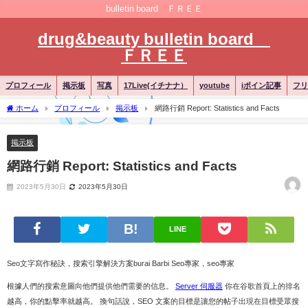
bulletin board ＦＲＥＥ
drug&beauty bulletin board
ＦＲＥＥ
プロフィール
掲示板
写真
17Live(イチナナ）
youtube
iポイン記事
フリ
ホーム
プロフィール
掲示板
網路行銷 Report: Statistics and Facts
掲示板
網路行銷 Report: Statistics and Facts
2023年5月30日
2023年5月30日
LINE
Seo文字寫作秘訣，搜索引擎解決方案burai Barbi Seo專家，seo專家
根據人們的搜索意圖向他們提供他們需要的信息。
Server 伺服器
你在谷歌首頁上的排名
越高，你的點擊率就越高。 換句話說，SEO 文案的目標是讓您的帖子出現在目標受眾搜