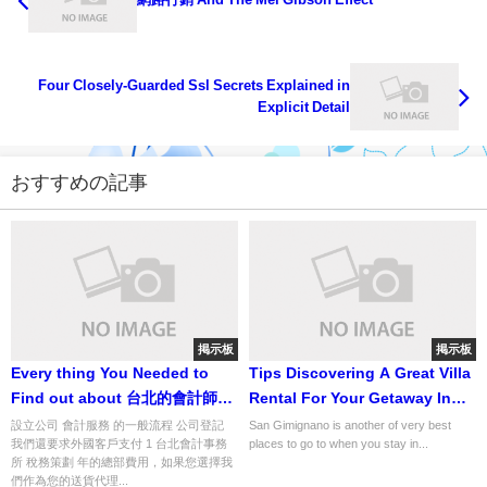
Four Closely-Guarded Ssl Secrets Explained in
Explicit Detail
おすすめの記事
掲示板
掲示板
Every thing You Needed to
Tips Discovering A Great Villa
Find out about 台北的會計師
Rental For Your Getaway In
and Were Too Embarrassed to
Europe
設立公司 會計服務 的一般流程 公司登記
San Gimignano is another of very best
我們還要求外國客戶支付 1 台北會計事務
places to go to when you stay in...
Ask
所 稅務策劃 年的總部費用，如果您選擇我
們作為您的送貨代理...