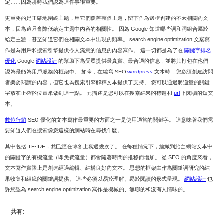
定……因為那時我們認為這件事很重要。
更重要的是正確地圍繞主題，用它們覆蓋整個主題，留下作為邊框創建的不太相關的文
本，因為這只會降低給定主題中內容的相關性。 因為 Google 知道哪些詞和詞組合屬於
給定主題，甚至知道它們在相關文本中出現的頻率。 search engine optimization 文案寫
作是為用戶和搜索引擎提供令人滿意的信息的內容寫作。 這一切都是為了在
關鍵字排名
優化
Google
網站設計
的幫助下為受眾提供最真實、最合適的信息，並將其打包在他們
認為最能為用戶服務的框架中。 如今，在編寫 SEO
wordpress
文本時，您必須創建訪問
者樂於閱讀的內容，但它也為搜索引擎解釋文本提供了支持。 您可以通過將適量的關鍵
字放在正確的位置來做到這一點。 元描述是您可以在搜索結果的標題和
url
下閱讀的短文
本。
數位行銷
SEO 優化的文本寫作最重要的方面之一是使用適當的關鍵字。 這意味著我們需
要知道人們在搜索像您這樣的網站時在尋找什麼。
其中包括 TF-IDF，我已經在博客上寫過幾次了。 在每種情況下，編織到給定網站文本中
的關鍵字的有機流量（即免費流量）都會隨著時間的推移而增加。 從 SEO 的角度來看，
文本寫作實際上是創建經過編輯、結構良好的文本。 思想的框架由作為關鍵詞研究的結
果收集和組織的關鍵詞提供。 這些必須以易於理解、易於閱讀的形式呈現。
網站設計
也
許您認為 search engine optimization 寫作是機械的、無聊的和沒有人情味的。
共有: