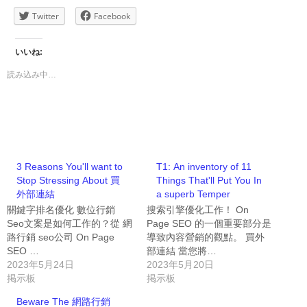
Twitter
Facebook
いいね:
読み込み中…
3 Reasons You'll want to
T1: An inventory of 11
Stop Stressing About 買
Things That'll Put You In
外部連結
a superb Temper
關鍵字排名優化 數位行銷
搜索引擎優化工作！ On
Seo文案是如何工作的？從 網
Page SEO 的一個重要部分是
路行銷 seo公司 On Page
導致內容營銷的觀點。 買外
SEO …
部連結 當您將…
2023年5月24日
2023年5月20日
掲示板
掲示板
Beware The 網路行銷