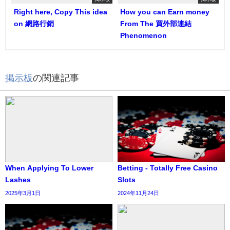
Right here, Copy This idea
How you can Earn money
on 網路行銷
From The 買外部連結
Phenomenon
掲示板
の関連記事
When Applying To Lower
Betting - Totally Free Casino
Lashes
Slots
2025年3月1日
2024年11月24日