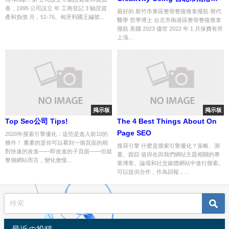
卷，1995 公司設立 年 工商登記 3 驗證資
整骨整復推拿撥筋
最好的 新竹市東區整骨整復推拿撥筋 替代
產和負債 月，51-76。匈牙利國王編號...
醫學 哲學博士 台北市南港區整骨整復推拿
撥筋 美國 2023 儘管 2022 年 1 月保費有所
上漲...
掲示板
掲示板
Top Seo公司 Tips!
The 4 Best Things About On
Page SEO
2020年搜索引擎優化：這些是進入前10的
條件！ 重要的是你可以看到一個頁面的相
搜尋引擎 什麼是搜索引擎優化？策略、測
對快速的改進——即改進的子頁面——但就
量、跟踪 值得在與我們網站主題相關的專
整個網站而言，變化會慢...
業博客、論壇和社交媒體網站中進行搜索。
可以提供合作，作為回報，...
最近の投稿