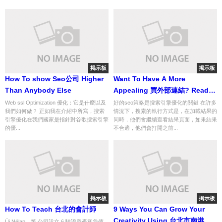
掲示板
掲示板
How To show Seo公司 Higher
Want To Have A More
Than Anybody Else
Appealing 買外部連結? Read
This!
Web ssl Optimization 優化：它是什麼以及
好的seo策略是搜索引擎優化的關鍵 在許多
我們如何做？ 正如我在介紹中所寫，搜索
情況下，搜索的執行方式是，在加載結果的
引擎優化在我們國家是指針對谷歌搜索引擎
同時，他們會繼續查看結果頁面，如果結果
的優...
不合適，他們會打開之前...
掲示板
掲示板
How To Teach 台北的會計師
9 Ways You Can Grow Your
Creativity Using 台北市南港區
Új Nélap，第 公司設立 6 驗證資產和負債