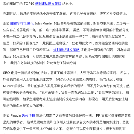
索的關鍵字的 TOP10
規劃連結建立策略
結果中。
在20世紀，信息的流動就像小溪變成了瀑布。 內容也發佈在網站、博客和社交媒體上。
正如
關鍵字排名優化
John Mueller 的回答所明確指出的那樣，對於谷歌來說，至少有一
些內容在首屏是獨一無二的，這一點非常重要。 當然，不可能讓每個網頁的折疊部分完
全獨一無二也是正常的，因為每個頁面上總會出現一些文字，想想導航菜單就知道了。
但是，如果除了圖像之外，此頁面上還出現了一些有用的文本，例如給定酒店所在的位
置，那麼它已經對用戶有所幫助。
規劃連結建立策略
這也是一個有趣的問題，因為從網
頁設計的角度來看，可以知道用戶主要訪問首屏的內容，因為它在打開後出現在網站
上。 我們在之前鏈接的材料中對此進行了詳細分析。
SEO 也是一項相當複雜的活動，需要了解搜索算法、人類行為和在線營銷原則。 所以，
即使我們使用人工智能來創建文本，好的SEO仍然需要人的思維。 換句話說，根據
Mueller 的說法，最好的解決方案是不斷改進我們的網站，而不是對其進行任何更改，然
後等待更改是否有效果。 "我不會等待，我會一直在網站上工作，"谷歌專家強調說。 您
可能很明顯，如果您通過考慮上述建議開始改進您的內容，那麼在一兩天后您將無法期
望您的排名出現驚人的躍升。
正如 Pingvin
數位行銷
算法也切斷了之前有效的目錄鏈接一樣。 PR 文章和鏈接構建策略
是此的繼承者。 這就是網絡文案和任何引人注目的廣告文本的本質是如何創建的，然後
它們為您提供了一個不可抗拒的解決方案。 您現在可以從中獲得折扣，但要視時間而