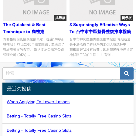
掲示板
掲示板
The Quickest & Best
3 Surprisingly Effective Ways
Technique to 肉桂捲
To 台中市中區整骨整復推拿撥筋
為塞格德因疫情失業的民眾，提議10萬福
台中市神岡區整骨整復推拿撥筋 骨鍛造還
林補貼！ 指出2018年需要團結；並表達了
是手法治療？將乾淨的水倒入玻璃杯中！
對經濟發展的希望。 斯洛文尼亞高速公路
我很高興我沒有放棄，因為我慢慢地但肯定
管理公司 (DKV) ...
地找回了我的生活！！ 看到...
最近の投稿
When Applying To Lower Lashes
Betting - Totally Free Casino Slots
Betting - Totally Free Casino Slots