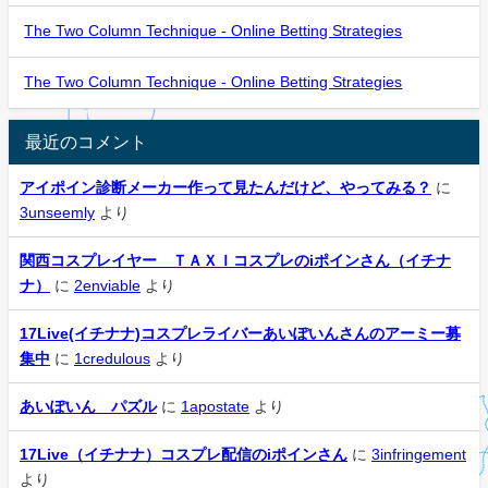
The Two Column Technique - Online Betting Strategies
The Two Column Technique - Online Betting Strategies
最近のコメント
アイポイン診断メーカー作って見たんだけど、やってみる？
に
3unseemly
より
関西コスプレイヤー ＴＡＸＩコスプレのiポインさん（イチナ
ナ）
に
2enviable
より
17Live(イチナナ)コスプレライバーあいぽいんさんのアーミー募
集中
に
1credulous
より
あいぽいん パズル
に
1apostate
より
17Live（イチナナ）コスプレ配信のiポインさん
に
3infringement
より