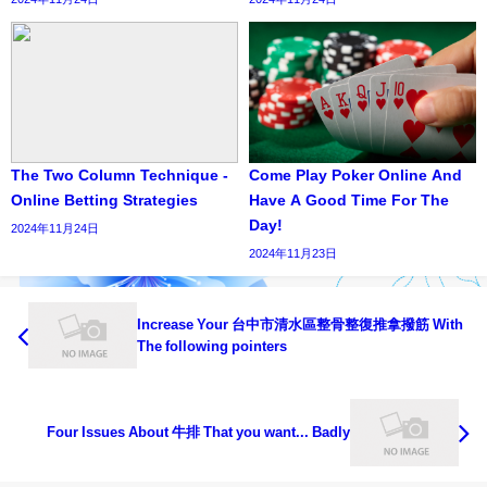
The Two Column Technique -
Come Play Poker Online And
Online Betting Strategies
Have A Good Time For The
Day!
2024年11月24日
2024年11月23日
Increase Your 台中市清水區整骨整復推拿撥筋 With
The following pointers
Four Issues About 牛排 That you want... Badly