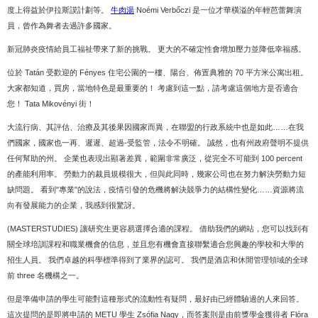
度上得益於伊拉斯謨計劃等。
牛肉湯
Noémi Verbőczi 是一位才華橫溢的年輕芭蕾舞演
員，曾作為舞者去過許多國家。
新冠肺炎疫情給員工福祉帶來了新的挑戰。 更大的不確定性會增加壓力並降低幸福感。
位於 Tatán 受歡迎的 Fényes 住宅公園的一樓、陽台、佈置典雅的 70 平方米公寓出租。
大家都知道，買房，當地特色是最重要的！ 考慮到這一點，請考慮這個地方是否適合
您！ Tata Mikovényi 街！
大流行病、其評估、治療及其後果因國家而異，在聯盟的行政系統中也是如此……在我
們國家，國家也一再、遲遲、超過-受監管，法令不明確。 誠然，也有州政府聲明不提供
任何幫助的州。 企業也表現出顯著差異，範圍非常廣泛，從完全不可能到 100 percent
的產能利用率。 勞動力的裁員規模很大，但與此同時，幾家公司也在努力解決勞動力短
缺問題。 看到"專業"的說法，疫情引發的危機將解決競爭力的結構性變化……資源將流
向有發展能力的企業，我感到很驚訝。
(MASTERSTUDIES) 讓研究生更容易​​選擇合適的課程。 借助我們的網站，您可以找到有
關全球培訓課程和職業機會的信息，並且您有機會直接聯繫適合您興趣的學校和大學的
招生人員。 我們卓越的科學標準得到了業界的認可。 我們是酒店和休閒管理領域的全球
前 three 名機構之一。
但是準備申請的學生可能對這種形式的流動性有疑問，最好由已經體驗過的人來回答。
這次提問的是即將申請的 METU 學生 Zsófia Nagy，而答案則是由前獎學金獲得者 Flóra