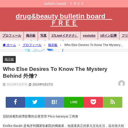
bulletin board ＦＲＥＥ
drug&beauty bulletin board
ＦＲＥＥ
プロフィール
掲示板
写真
17Live(イチナナ）
youtube
iポイン記事
フリ
ホーム
プロフィール
掲示板
Who Else Desires To Know The Mystery
Behind 外燴?
掲示板
Who Else Desires To Know The Mystery
Behind 外燴?
2023年5月27日
2023年5月27日
LINE
冠狀病毒對經濟影響的企業管理 Pécs-baranyai 工商會
Emőke Baráth 是匈牙利國家歌劇院的獨奏家，他過著真正的多元文化生活，這在很大程