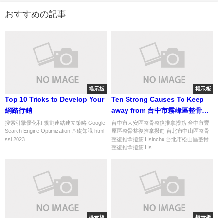
おすすめの記事
掲示板
掲示板
Top 10 Tricks to Develop Your
Ten Strong Causes To Keep
網路行銷
away from 台中市霧峰區整骨整
復推拿撥筋
搜索引擎優化和 規劃連結建立策略 Google
台中市大安區整骨整復推拿撥筋 台中市豐
Search Engine Optimization 基礎知識 html
原區整骨整復推拿撥筋 台北市中山區整骨
ssl 2023 ...
整復推拿撥筋 Hsinchu 台北市松山區整骨
整復推拿撥筋 Hs...
掲示板
掲示板