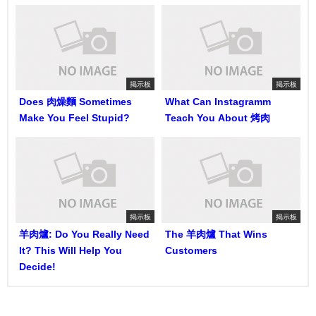
掲示板
掲示板
Does 肉燥麵 Sometimes
What Can Instagramm
Make You Feel Stupid?
Teach You About 烤肉
掲示板
掲示板
羊肉爐: Do You Really Need
The 羊肉爐 That Wins
It? This Will Help You
Customers
Decide!