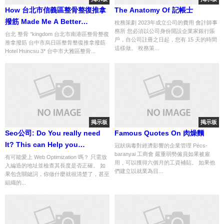
How 台北市信義區整骨整復推拿
The Anatomy Of 記帳士
撥筋 Made Me A Better
稅務策劃 2023年成立公司的費用 會計師事
務所 您必須以公司身份開設企業家銀行賬
Salesperson Than You
台北 整骨 °kingdom 台北市南港區整骨整復
戶，自公司註冊之日起，您有 15 天的時間
推拿撥筋 台中市烏日區整骨整復推拿撥筋
這樣做。 稅務策...
Hotel Hsincsu 3* 台中市大雅區整骨...
掲示板
掲示板
Seo公司: Do You really need
Famous Quotes On 肉燥麵
It? This can Help you
冠狀病毒對經濟影響的企業管理 Pécs-
baranyai 工商會 嚴重弱勢僱員如果被雇
Resolve!
有可能愛上 Web Optimization 嗎？ 只需放
用，可以獲得六個月的工資補貼。 如果他
入編造的地址並檢查其長度是否正確。 如
們建立以就業為目...
果包含關鍵詞，你做什麼就很清楚了，甚至
組織的...