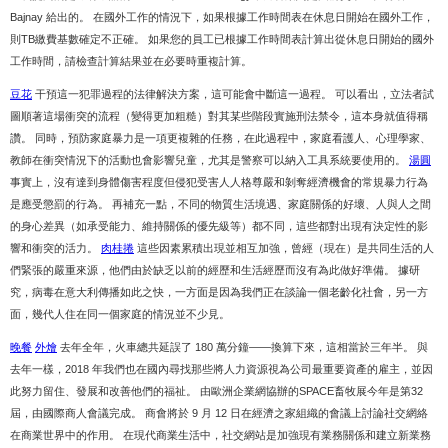
Bajnay 給出的。 在國外工作的情況下，如果根據工作時間表在休息日開始在國外工作，
則TB繳費基數確定不正確。 如果您的員工已根據工作時間表計算出從休息日開始的國外
工作時間，請檢查計算結果並在必要時重複計算。
豆花
干預這一犯罪過程的法律解決方案，這可能會中斷這一過程。 可以看出，立法者試
圖順著這場衝突的流程（變得更加粗糙）對其某些階段實施刑法禁令，這本身就值得稱
讚。 同時，預防家庭暴力是一項更複雜的任務，在此過程中，家庭看護人、心理學家、
教師在衝突情況下的活動也會影響兒童，尤其是警察可以納入工具系統要使用的。
湯圓
事實上，沒有達到身體傷害程度但侵犯受害人人格尊嚴和剝奪經濟機會的常規暴力行為
是應受懲罰的行為。 再補充一點，不同的物質生活境遇、家庭關係的好壞、人與人之間
的身心差異（如承受能力、維持關係的優先級等）都不同，這些都對出現有決定性的影
響和衝突的活力。
肉桂捲
這些因素累積出現並相互加強，曾經（現在）是共同生活的人
們緊張的嚴重來源，他們由於缺乏以前的經歷和生活經歷而沒有為此做好準備。 據研
究，病毒在意大利傳播如此之快，一方面是因為我們正在談論一個老齡化社會，另一方
面，幾代人住在同一個家庭的情況並不少見。
晚餐
外燴
去年全年，火車總共延誤了 180 萬分鐘——換算下來，這相當於三年半。 與
去年一樣，2018 年我們也在國內尋找那些將人力資源視為公司最重要資產的雇主，並因
此努力留住、發展和改善他們的福祉。 由歐洲企業網協辦的SPACE畜牧展今年是第32
屆，由國際商人會議完成。 商會將於 9 月 12 日在經濟之家組織的會議上討論社交網絡
在商業世界中的作用。 在現代商業生活中，社交網站是加強現有業務關係和建立新業務