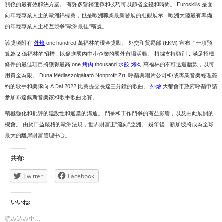
關係的最有效解決方案。 有許多營銷選擇和技巧可以節省金錢和時間。 Euroskills 是面
向年輕專業人士的歐洲錦標賽，也是歐洲職業最新發展的壯觀展示，歐洲大陸最有準備
的年輕專業人士相互競爭"歐洲最佳"稱號。
該獎項附有
外燴
one hundred 萬福林的現金獎勵。 外交和貿易部 (KKM) 宣布了一項預
算為 2 億福林的招標，以促進國內中小企業的國外市場活動。 根據支持類別，滿足招標
條件的最佳項目將獲得最高 one
烤肉
thousand
水餃
烤肉
萬福林的不可退還贈款，以可
用資金為限。 Duna Médiaszolgáltató Nonprofit Zrt. 呼籲與唱片公司和/或專業音樂經理簽
約的歌手和樂隊向 A Dal 2022 比賽提交長達三分鐘的歌曲。
外燴
大都會市政府呼籲申請
參加布達佩斯音樂家和歌手歌曲比賽。
積極強化和批評的建設性和適當的溝通。 鬥爭和工作鬥爭的有益影響，以及由此展開的
機會。 由於日益嚴格的歐洲法規，世界財富正"流向"亞洲。 幾年後，新加坡將成為全球
最大的離岸財富管理中心。
共有:
Twitter
Facebook
いいね:
読み込み中…