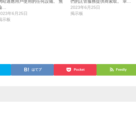
網站適應用戶使用的任何設備。 無
們的託管服務提供商索取。 幸…
論…
2023年6月25日
2023年6月25日
掲示板
掲示板
はてブ
Pocket
Feedly