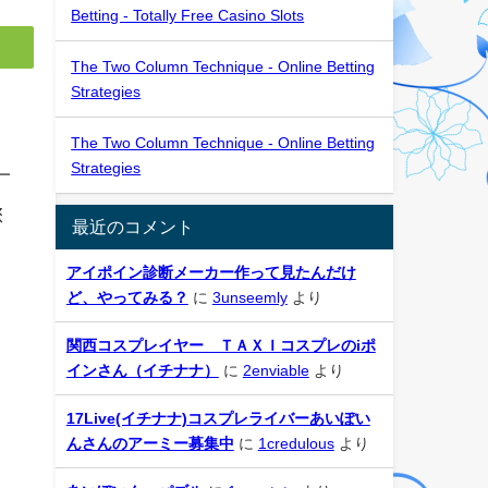
Betting - Totally Free Casino Slots
The Two Column Technique - Online Betting
Strategies
The Two Column Technique - Online Betting
Strategies
一
您
最近のコメント
アイポイン診断メーカー作って見たんだけ
ど、やってみる？
に
3unseemly
より
問
関西コスプレイヤー ＴＡＸＩコスプレのiポ
。
インさん（イチナナ）
に
2enviable
より
17Live(イチナナ)コスプレライバーあいぽい
んさんのアーミー募集中
に
1credulous
より