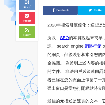
はてブ
Facebook
Twitter
Pocket
2020年搜索引擎優化：這些是
Feedly
所以，
SEO
的本質說起來簡單
課。 search engine
網路行銷
o
的網頁，然後映射和索引您的
金協議。 為證明上述內容的
開文件。 非法用戶必須連同罰
者已經在您的頁面上停留了一
彈出窗口是當您打開網站時立
最佳的元描述是連貫的文本，