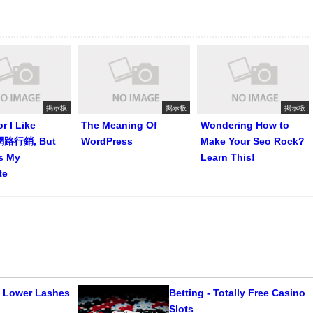
掲示板
掲示板
掲示板
r I Like
The Meaning Of
Wondering How to
網路行銷, But
WordPress
Make Your Seo Rock?
Is My
Learn This!
te
 Lower Lashes
Betting - Totally Free Casino
Slots