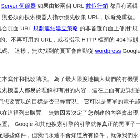
。
Server 伺服器
如果由於兩個 URL
數位行銷
都具有邏輯
則必須向搜索機器人指示優先收集 URL，以避免重複。
合頁面 URL
規劃連結建立策略
的非首選頁面上使用"規
、不再可用的 URL，或者指示 HTTP 標頭的 404 狀態
代碼。 這樣，無法找到的頁面會自動從
wordpress
Googl
文本寫作和批改階段。 為了最大限度地擴大我們的有機覆
搜索機器人都易於理解和有用的內容，這在上面有更詳細
們想要實現的目標是否已經實現。 它可以是簡單的電子
也在這裡列出購買。 無數因素決定了您創建的內容會出現
。 Google 和其他搜索引擎的引擎就像真正的黑匣子
滿足哪些條件，但我們永遠不會知道所有條件，就像我們永