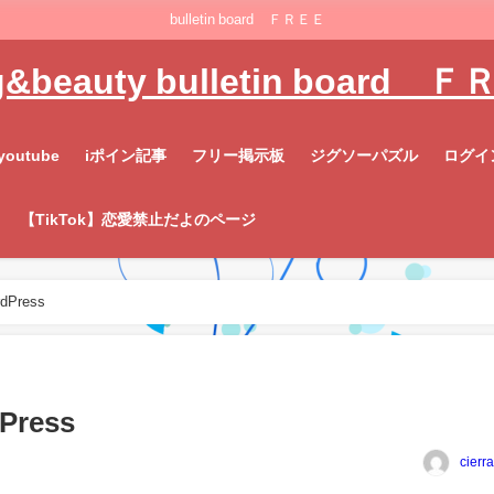
bulletin board ＦＲＥＥ
g&beauty bulletin board 
youtube
iポイン記事
フリー掲示板
ジグソーパズル
ログイ
【TikTok】恋愛禁止だよのページ
rdPress
Press
cierr