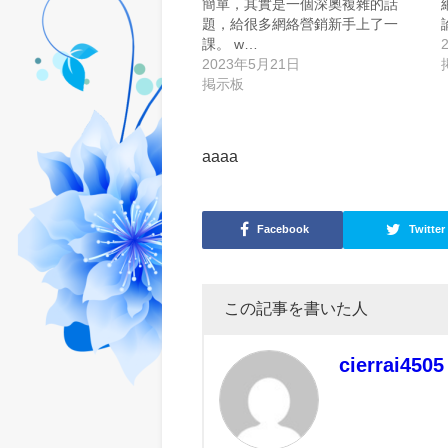
簡單，其實是一個深奧複雜的話
題，給很多網絡營銷新手上了一
課。 w…
2023年5月21日
掲示板
aaaa
Facebook
Twitter
この記事を書いた人
cierrai4505