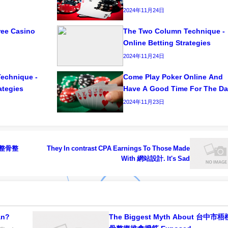
2024年11月24日
Free Casino
The Two Column Technique -
Online Betting Strategies
2024年11月24日
echnique -
Come Play Poker Online And
ategies
Have A Good Time For The Da
2024年11月23日
屯區整骨整
They In contrast CPA Earnings To Those Made
With 網站設計. It's Sad
n?
The Biggest Myth About 台中市