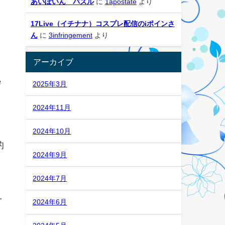
あいぽいん パズル
に
1apostate
より
17Live（イチナナ）コスプレ配信のiポインさ
ん
に
3infringement
より
アーカイブ
e
2025年3月
2024年11月
2024年10月
的
2024年9月
郵
2024年7月
一
2024年6月