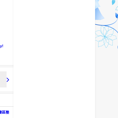
y!
梧棲區整