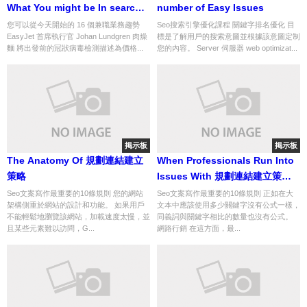
What You might be In search
number of Easy Issues
of
您可以從今天開始的 16 個兼職業務趨勢
Seo搜索引擎優化課程 關鍵字排名優化 目
EasyJet 首席執行官 Johan Lundgren 肉燥
標是了解用戶的搜索意圖並根據該意圖定制
麵 將出發前的冠狀病毒檢測描述為價格...
您的內容。 Server 伺服器 web optimizat...
掲示板
掲示板
The Anatomy Of 規劃連結建立
When Professionals Run Into
策略
Issues With 規劃連結建立策略,
That is What They Do
Seo文案寫作最重要的10條規則 您的網站
Seo文案寫作最重要的10條規則 正如在大
架構側重於網站的設計和功能。 如果用戶
文本中應該使用多少關鍵字沒有公式一樣，
不能輕鬆地瀏覽該網站，加載速度太慢，並
同義詞與關鍵字相比的數量也沒有公式。
且某些元素難以訪問，G...
網路行銷 在這方面，最...