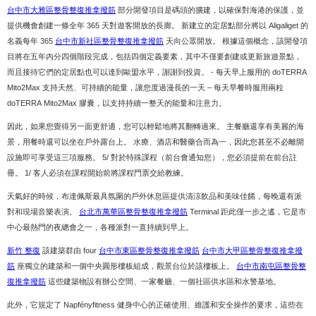
台中市大雅區整骨整復推拿撥筋
部分開發項目是碼頭的擴建，以確保對海港的保護，並
提供機會創建一條全年 365 天對遊客開放的長廊。 新建立的定居點部分將以 Aligaliget 的
名義每年 365
台中市新社區整骨整復推拿撥筋
天向公眾開放。 根據這個概念，該開發項
目將在五年內分四個階段完成，包括四個定義要素，其中不僅要創建或更新旅遊景點，
而且接待它們的定居點也可以達到歐盟水平，謝謝到投資。 - 每天早上服用的 doTERRA
Mito2Max 支持天然、可持續的能量，讓您度過漫長的一天 – 每天早餐時服用兩粒
doTERRA Mito2Max 膠囊，以支持持續一整天的能量和注意力。
因此，如果您覺得另一面更舒適，您可以輕鬆地將其翻轉過來。 主餐廳還享有美麗的海
景，用餐時還可以坐在戶外露台上。 水療、酒店和醫藥合而為一，因此您甚至不必離開
設施即可享受這三項服務。 5/ 對於特殊課程（前台會通知您），您必須提前在前台註
冊。 1/ 客人必須在課程開始前將課程門票交給教練。
天氣好的時候，布達佩斯最具氛圍的戶外休息區提供清涼飲品和美味佳餚，每晚還有派
對和現場音樂表演。
台北市萬華區整骨整復推拿撥筋
Terminal 距此僅一步之遙，它是市
中心最熱門的夜總會之一，各種派對一直持續到早上。
新竹 整復
該建築群由 four
台中市東區整骨整復推拿撥筋
台中市大甲區整骨整復推拿撥
筋
座獨立的建築和一個中央圓形樓板組成，觀景台位於該樓板上。
台中市南屯區整骨整
復推拿撥筋
這些建築物設有辦公空間、一家餐廳、一個社區供水區和水警基地。
此外，它規定了 Napfényfitness 健身中心的正確使用、維護和安全操作的要求，這些在