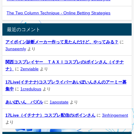
The Two Column Technique - Online Betting Strategies
最近のコメント
アイポイン診断メーカー作って見たんだけど、やってみる？
に
3unseemly
より
関西コスプレイヤー ＴＡＸＩコスプレのiポインさん（イチナ
ナ）
に
2enviable
より
17Live(イチナナ)コスプレライバーあいぽいんさんのアーミー募
集中
に
1credulous
より
あいぽいん パズル
に
1apostate
より
17Live（イチナナ）コスプレ配信のiポインさん
に
3infringement
より