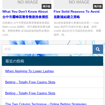
掲示板
掲示板
What You Don't Know About
Five Solid Reasons To Avoid
台中市霧峰區整骨整復推拿撥筋
規劃連結建立策略
自然療法 台中市豐原區整骨整復推拿撥筋
Seo意味著搜索引擎優化的本質——real
Bálint Lovas 的網站，替代運動和按摩治療
Value 我們不存儲任何個人數據、使用
師，脊椎按摩師 必須始終啟用絕對必要的
cookie 或以任何方式識別您的身份。 聯繫
cook...
我們，我...
最近の投稿
When Applying To Lower Lashes
Betting - Totally Free Casino Slots
Betting - Totally Free Casino Slots
The Two Column Technique - Online Betting Strategies