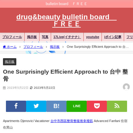
bulletin board ＦＲＥＥ
drug&beauty bulletin board
ＦＲＥＥ
プロフィール
掲示板
写真
17Live(イチナナ）
youtube
iポイン記事
フリ
ホーム
プロフィール
掲示板
One Surprisingly Efficient Approach to 台中
整骨
掲示板
One Surprisingly Efficient Approach to 台中 整
骨
2023年5月22日
2023年5月22日
LINE
Apartments Djenovici Vacationer
台中市西區整骨整復推拿撥筋
Advanced Fanfani 住宿
在黑山