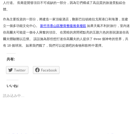
人行道。 長廊是開發項目不可或缺的一部分，因為它們構成了高品質的旅遊景點綜合
體。
作為主要投資的一部分，將建造一家頂級酒店，翻新巴拉頓維拉戈斯港口和海灘，並建
立一個多功能文化中心。
新竹市香山區整骨整復推拿撥筋
如果天氣不利於旅行，室內迷
你高爾夫可能是一個令人興奮的項目。 在黑暗的房間裡點亮的五顏六色的形狀讓迷你高
爾夫體驗難以忘懷。 該設施為那些想打迷你高爾夫的人提供了 three 個神奇的世界，共
有 18 個球洞。 如果我們餓了，我們可以從酒吧的食物和飲料中選擇。
共有:
Twitter
Facebook
いいね:
読み込み中…