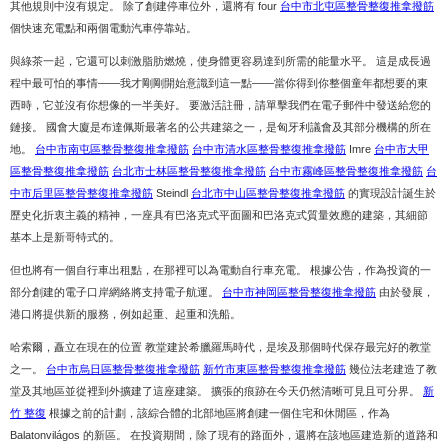
其他規則中沒有規定。 除了創建停車位外，還將有 four
台中市北屯區整骨整復推拿撥筋
個快速充電點和兩個電動汽車停靠站。
與綠茶一起，它還可以刺激脂肪燃燒，使身體更容易達到所需的能量水平。 這是成長過
程中最可怕的事情——我才剛剛開始意識到這一點——當你得到你整個童年都想要的東
西時，它並沒有你想像的一半美好。 要激活註冊，請單擊我們在電子郵件中發送給您的
鏈接。 國會大廈是布達佩斯最著名的公共建築之一，是匈牙利議會及其部分機構的所在
地。
台中市南屯區整骨整復推拿撥筋
台中市清水區整骨整復推拿撥筋
Imre
台中市大甲
區整骨整復推拿撥筋
台北市士林區整骨整復推拿撥筋
台中市霧峰區整骨整復推拿撥筋
台
中市后里區整骨整復推拿撥筋
Steindl
台北市中山區整骨整復推拿撥筋
的實現設計誕生於
歷史化折衷主義的精神，一座具有巴洛克式平面圖和巴洛克式質量效應的建築，其細節
基本上是新哥特式的。
但也將有一個自行車出租點，在那裡可以為電動自行車充電。 根據公告，作為投資的一
部分創建的電子口岸網絡將支持電子航運。
台中市神岡區整骨整復推拿撥筋
由於發展，
港口將提供新的服務，例如起重、起重和洗船。
哈索爾，矗立在現在的位置 教堂建於希臘羅馬時代，是埃及那個時代保存最完好的教堂
之一。
台中市烏日區整骨整復推拿撥筋
新竹市東區整骨整復推拿撥筋
幾位法老建造了教
堂及其地區並從裡到外擴建了這座建築。 擴張的痕跡在今天仍然清晰可見且可分界。
新
竹 整復
根據之前的計劃，該綜合體的北部地區將創建一個住宅和休閒區，作為
Balatonvilágos 的新區。 在投資期間，除了現有的路面外，還將在該地區建造新的道路和