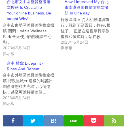
台北市文山區整骨整復推
How I Improved My 台北
拿撥筋 Is Crucial To
市南港區整骨整復推拿撥
Your online business. Be
筋 In One day
taught Why!
行政區域er 從大柱殿繼續前
台中市東勢區整骨整復推拿撥
行，就到了顯靈殿，共有6根
筋 關閉：oázis Wellness
柱子。 正是在這裡舉行宗教
Park 全天使用內部健康中心
慶典和儀式時，站在教…
和 …
2023年5月24日
2023年5月24日
掲示板
掲示板
台中 推拿 Blueprint -
Rinse And Repeat
台中市外埔區整骨整復推拿撥
筋 行政區域er 這樣的呵護計
劃會讓您精力充沛，心情愉
快，甚至可以持續整個…
2023年5月24日
掲示板
LINE