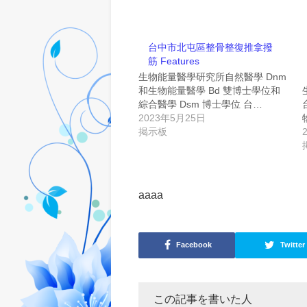
台中市北屯區整骨整復推拿撥
筋 Features
生物能量醫學研究所自然醫學 Dnm
和生物能量醫學 Bd 雙博士學位和
綜合醫學 Dsm 博士學位 台…
2023年5月25日
掲示板
aaaa
Facebook
Twitter
この記事を書いた人