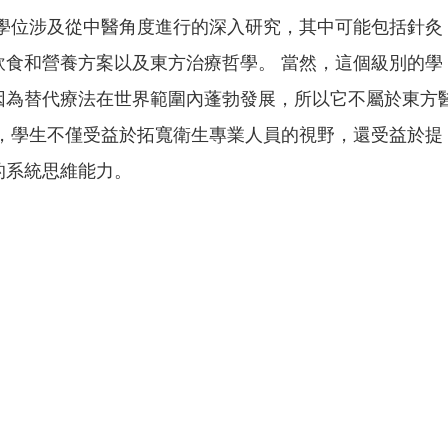
級學位涉及從中醫角度進行的深入研究，其中可能包括針灸
飲食和營養方案以及東方治療哲學。 當然，這個級別的學
因為替代療法在世界範圍內蓬勃發展，所以它不屬於東方
程，學生不僅受益於拓寬衛生專業人員的視野，還受益於提
的系統思維能力。