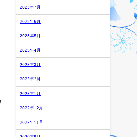
2023年7月
逐
2023年6月
2023年5月
2023年4月
。
份
2023年3月
生
2023年2月
2023年1月
急
2022年12月
2022年11月
整
2020年9月