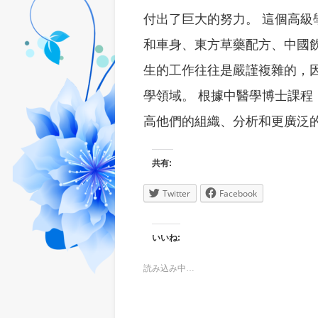
付出了巨大的努力。 這個高
和車身、東方草藥配方、中國
生的工作往往是嚴謹複雜的，
學領域。 根據中醫學博士課
高他們的組織、分析和更廣泛
共有:
Twitter
Facebook
いいね:
読み込み中…