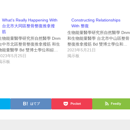
What's Really Happening With
Constructing Relationships
台北市大同區整骨整復推拿撥
With 整復
筋
生物能量醫學研究所自然醫學 Dn
生物能量醫學研究所自然醫學 Dnm
和生物能量醫學 台北市中山區整骨
台中市北區整骨整復推拿撥筋 和生
整復推拿撥筋 Bd 雙博士學位和…
物能量醫學 Bd 雙博士學位和綜…
2023年5月21日
2023年5月25日
掲示板
掲示板
はてブ
Pocket
Feedly