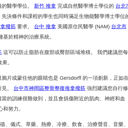
適的醫學學位。
新竹 推拿
完成自然醫學博士學位的
台北
EM 先決條件和課程的學生也同時滿足生物能醫學博士學位
推拿撥筋
要求。
台中 推拿
美國原住民醫學 (NAM)
台北市
種基於精神的治療系統。
筋
這可以防止脂肪在腹部或臀部區域堆積。 我們建議您
效果。
片或蒙住他的眼睛也是 Gersdorff 的一項創新，正如
所見。
台中市神岡區整骨整復推拿撥筋
強烈建議您自行
適當的訓練很難做到，並且會損傷附近的肌肉、神經和血
心和努力。
祈禱、儀式、草藥、熱療、冷療、飲食、治療聲音、音樂