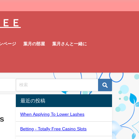
ＦＲＥＥ
ンページ
葉月の部屋
葉月さんと一緒に
最近の投稿
When Applying To Lower Lashes
s
Betting - Totally Free Casino Slots