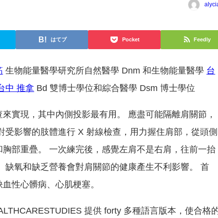
alyc
はてブ
Pocket
Feedly
筋
生物能量醫學研究所自然醫學 Dnm 和生物能量醫學
台
台中 推拿
Bd 雙博士學位和綜合醫學 Dsm 博士學位
查來實現，其中內側投影最有用。 應盡可能隔離肩關節，
對受影響的肢體進行 X 射線檢查，用力握住肩部，從頭側
和胸部重疊。 一次練完後，感覺左肩不是右肩，往前一抬
 缺氧和缺乏營養會對肩關節的健康產生不利影響。 首
缺血性心髒病、心肌梗塞。
HCARESTUDIES 提供 forty 多種語言版本，使合格