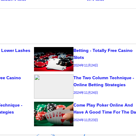
 Lower Lashes
Betting - Totally Free Casino
Slots
2024年11月24日
Free Casino
The Two Column Technique -
Online Betting Strategies
2024年11月24日
echnique -
Come Play Poker Online And
ategies
Have A Good Time For The Da
2024年11月23日