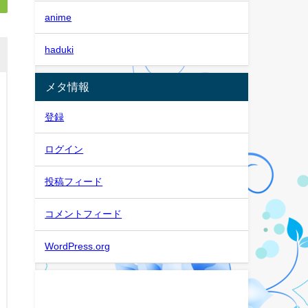
anime
haduki
メタ情報
登録
ログイン
投稿フィード
コメントフィード
WordPress.org