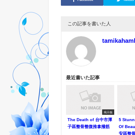
この記事を書いた人
tamikahaml
最近書いた記事
掲示板
The Death of 台中市潭
5 Stunn
子區整骨整復推拿撥筋
Of Bea
安區整