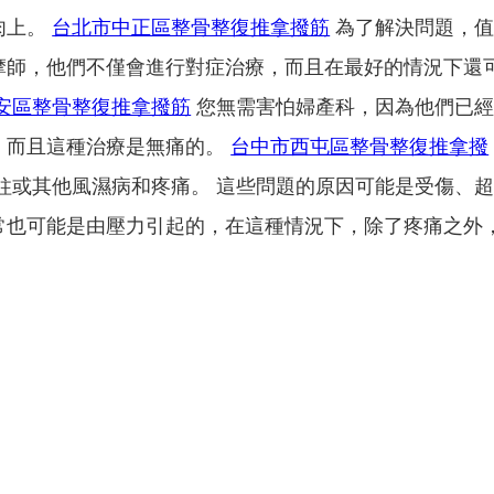
肉上。
台北市中正區整骨整復推拿撥筋
為了解決問題，
摩師，他們不僅會進行對症治療，而且在最好的情況下還
安區整骨整復推拿撥筋
您無需害怕婦產科，因為他們已
，而且這種治療是無痛的。
台中市西屯區整骨整復推拿撥
柱或其他風濕病和疼痛。 這些問題的原因可能是受傷、
常也可能是由壓力引起的，在這種情況下，除了疼痛之外
。