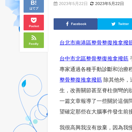
2023年5月22日
2023年5月22日
はてブ
Facebook
Twitter
Pocket
台北市南港區整骨整復推拿撥
Feedly
台中市北區整骨整復推拿撥筋
專家通過各種手動診斷和治療
整骨整復推拿撥筋
除其他外，
生，改善關節甚至脊柱側彎的
一篇文章報導了一些關於這個
望確定那些在大腦事件發生前
我很高興我沒有放棄，因為我