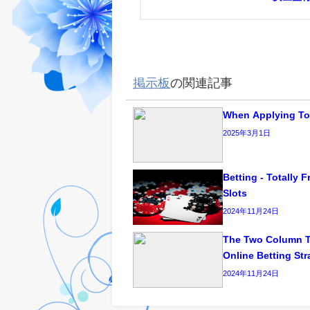
掲示板
の関連記事
When Applying To
2025年3月1日
Betting - Totally 
Slots
2024年11月24日
The Two Column T
Online Betting Str
2024年11月24日