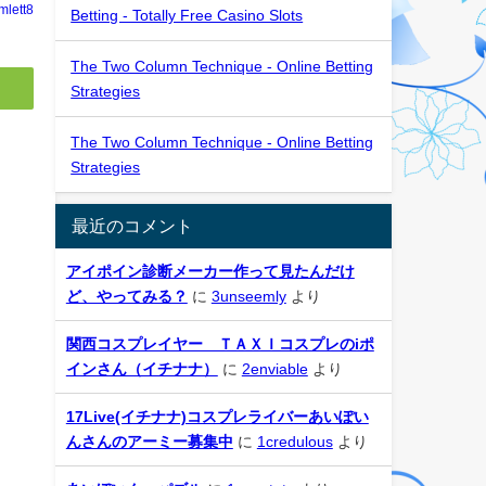
mlett8
Betting - Totally Free Casino Slots
The Two Column Technique - Online Betting
Strategies
The Two Column Technique - Online Betting
Strategies
最近のコメント
アイポイン診断メーカー作って見たんだけ
ど、やってみる？
に
3unseemly
より
関西コスプレイヤー ＴＡＸＩコスプレのiポ
インさん（イチナナ）
に
2enviable
より
17Live(イチナナ)コスプレライバーあいぽい
んさんのアーミー募集中
に
1credulous
より