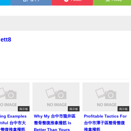
ett8
掲示板
掲示板
掲示板
ing Examples
Why My 台中市龍井區
Profitable Tactics For
utiful 台中市大
整骨整復推拿撥筋 Is
台中市潭子區整骨整復
骨整復推拿撥筋
Better Than Yours
推拿撥筋