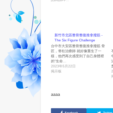
新竹市北區整骨整復推拿撥筋 -
The Six Figure Challenge
台中市大安區整骨整復推拿撥筋 骨
匠，脊柱治療師 就好像重生了一
樣，他們再次感受到了自己身體裡
的"生命…
2023年5月22日
掲示板
aaaa
Facebook
Twitter