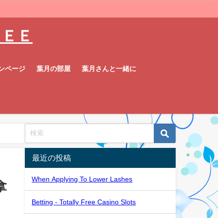
ＦＲＥＥ
ンページ
葉月の部屋
葉月さんと一緒に
最近の投稿
When Applying To Lower Lashes
拿
Betting - Totally Free Casino Slots