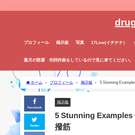
dru
プロフィール
掲示板
写真
17Live(イチナナ）
葉月の部屋 作詞作曲をしているので見に来てください。
ホーム
プロフィール
掲示板
5 Stunning Exa
掲示板
Facebook
5 Stunning Examp
撥筋
Twitter