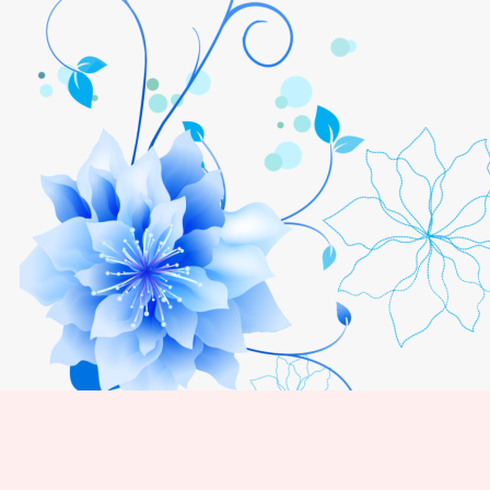
プロフィール
掲示板
写真
17Live(イチナナ）
youtube
iポイン記事
フリー掲示板
ジグソーパズル
ログインページ
葉月の部屋
葉月さんと一緒に
葉月の部屋 作詞作曲をしているので見に来てください。