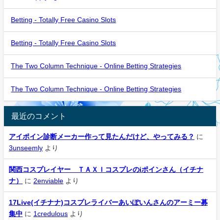
Betting - Totally Free Casino Slots
Betting - Totally Free Casino Slots
The Two Column Technique - Online Betting Strategies
The Two Column Technique - Online Betting Strategies
最近のコメント
アイポイン診断メーカー作って見たんだけど、やってみる？
に
3unseemly
より
関西コスプレイヤー ＴＡＸＩコスプレのiポインさん（イチナ
ナ）
に
2enviable
より
17Live(イチナナ)コスプレライバーあいぽいんさんのアーミー募
集中
に
1credulous
より