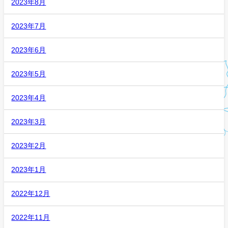
2023年8月
2023年7月
2023年6月
2023年5月
2023年4月
2023年3月
2023年2月
2023年1月
2022年12月
2022年11月