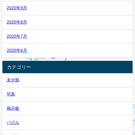
2020年9月
2020年8月
2020年7月
2020年6月
カテゴリー
未分類
写真
掲示板
パズル