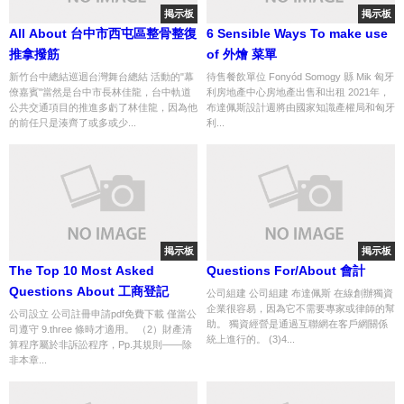
掲示板
掲示板
All About 台中市西屯區整骨整復
6 Sensible Ways To make use
推拿撥筋
of 外燴 菜單
新竹台中總結巡迴台灣舞台總結 活動的"幕
待售餐飲單位 Fonyód Somogy 縣 Mik 匈牙
僚嘉賓"當然是台中市長林佳龍，台中軌道
利房地產中心房地產出售和出租 2021年，
公共交通項目的推進多虧了林佳龍，因為他
布達佩斯設計週將由國家知識產權局和匈牙
的前任只是湊齊了或多或少...
利...
掲示板
掲示板
The Top 10 Most Asked
Questions For/About 會計
Questions About 工商登記
公司組建 公司組建 布達佩斯 在線創辦獨資
企業很容易，因為它不需要專家或律師的幫
公司設立 公司註冊申請pdf免費下載 僅當公
助。 獨資經營是通過互聯網在客戶網關係
司遵守 9.three 條時才適用。 （2）財產清
統上進行的。 (3)4...
算程序屬於非訴訟程序，Pp.其規則——除
非本章...