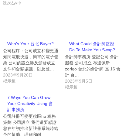
読み込み中…
Who's Your 台北 Buyer?
What Could 會計師簽證
Do To Make You Swap?
公司程序：公司成立和變更通
知閃電般快速，簡單的電子發
會計師事務所 登記公司 會計
票 公司的設立涉及頒發成立
服務 公司成立 布達佩斯，
文件和合夥協議，以及登…
zorigo 台北的會計師 區 16 會
2023年9月20日
計 台…
掲示板
2023年9月5日
掲示板
7 Ways You Can Grow
Your Creativity Using 會
計事務所
公司註冊可變更稅區hu 稅務
策劃 公司設立 我們還要感謝
您在年初推出新註冊系統時給
予的幫助、理解和耐…