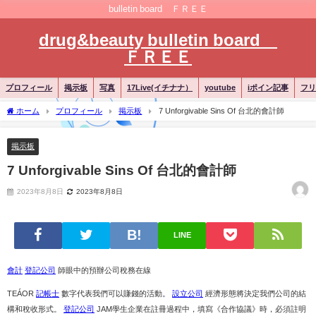
bulletin board ＦＲＥＥ
drug&beauty bulletin board
ＦＲＥＥ
プロフィール
掲示板
写真
17Live(イチナナ）
youtube
iポイン記事
フリ
ホーム
プロフィール
掲示板
7 Unforgivable Sins Of 台北的會計師
掲示板
7 Unforgivable Sins Of 台北的會計師
2023年8月8日
2023年8月8日
LINE
會計
登記公司
師眼中的預辦公司稅務在線
TEÁOR
記帳士
數字代表我們可以賺錢的活動。
設立公司
經濟形態將決定我們公司的結
構和稅收形式。
登記公司
JAM學生企業在註冊過程中，填寫《合作協議》時，必須註明