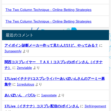
The Two Column Technique - Online Betting Strategies
The Two Column Technique - Online Betting Strategies
最近のコメント
アイポイン診断メーカー作って見たんだけど、やってみる？
に
3unseemly
より
関西コスプレイヤー ＴＡＸＩコスプレのiポインさん（イチナ
ナ）
に
2enviable
より
17Live(イチナナ)コスプレライバーあいぽいんさんのアーミー募
集中
に
1credulous
より
あいぽいん パズル
に
1apostate
より
17Live（イチナナ）コスプレ配信のiポインさん
に
3infringement