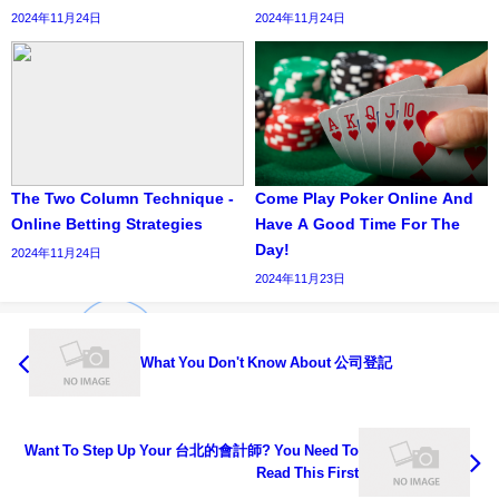
2024年11月24日
2024年11月24日
The Two Column Technique -
Come Play Poker Online And
Online Betting Strategies
Have A Good Time For The
Day!
2024年11月24日
2024年11月23日
What You Don't Know About 公司登記
Want To Step Up Your 台北的會計師? You Need To
Read This First