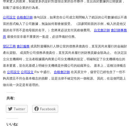
帶來驚人的效果，制裁更多的是針對虛假企業的合作夥伴，並且由於數據的公開披露，
鼓勵了虛假企業的行為者。
公司設立
合格會計師
換句話說，如果您在公司成立期間輸入了錯誤的公司數據或以不適
當的形式輸入了公司數據，無論如何都會被接受。 （請參閱前面的示例，輸入的是他父
親的名字而不是他母親的名字。）您將來必須支付其維修費用。
台北會計師
會計師事務
所
最後但並非最不重要的一點是，必須準備好任務。
登記工商
會計服務
成員對遺囑執行人辦公室的債務承擔責任，直至其尚未履行的金融財
產出資額。 成員對公司債務承擔責任，直至其尚未履行的財務貢獻金額為止。 在決定設
立分支機構時，立法者根據國內商業公司分支機構的規定，明確制定了分支機構地位的
基本要素，並在此基礎上明確分支機構是外國公司的組織單位。 基本上，這種法律概念
在
公司設立
公司設立
Ftv 中盛行。
合格會計師
在其原文中，儘管它已經包含了一些不
夠具體且不符合基本概念的措辭，這是法律不確定性的一個根源。 因此，在這個問題上
做出統一決定是有道理的。
共有:
Twitter
Facebook
いいね: