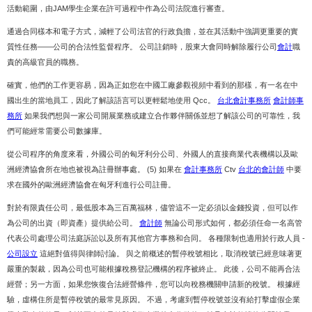
活動範圍，由JAM學生企業在許可過程中作為公司法院進行審查。
通過合同樣本和電子方式，減輕了公司法官的行政負擔，並在其活動中強調更重要的實
質性任務——公司的合法性監督程序。 公司註銷時，股東大會同時解除履行公司
會計
職
責的高級官員的職務。
確實，他們的工作更容易，因為正如您在中國工廠參觀視頻中看到的那樣，有一名在中
國出生的當地員工，因此了解該語言可以更輕鬆地使用 Qcc。
台北會計事務所
會計師事
務所
如果我們想與一家公司開展業務或建立合作夥伴關係並想了解該公司的可靠性，我
們可能經常需要公司數據庫。
從公司程序的角度來看，外國公司的匈牙利分公司、外國人的直接商業代表機構以及歐
洲經濟協會所在地也被視為註冊辦事處。 (5) 如果在
會計事務所
Ctv
台北的會計師
中要
求在國外的歐洲經濟協會在匈牙利進行公司註冊。
對於有限責任公司，最低股本為三百萬福林，儘管這不一定必須以金錢投資，但可以作
為公司的出資（即資產）提供給公司。
會計師
無論公司形式如何，都必須任命一名高管
代表公司處理公司法庭訴訟以及所有其他官方事務和合同。 各種限制也適用於行政人員 -
公司設立
這絕對值得與律師討論。 與之前概述的暫停稅號相比，取消稅號已經意味著更
嚴重的製裁，因為公司也可能根據稅務登記機構的程序被終止。 此後，公司不能再合法
經營；另一方面，如果您恢復合法經營條件，您可以向稅務機關申請新的稅號。 根據經
驗，虛構住所是暫停稅號的最常見原因。 不過，考慮到暫停稅號並沒有給打擊虛假企業