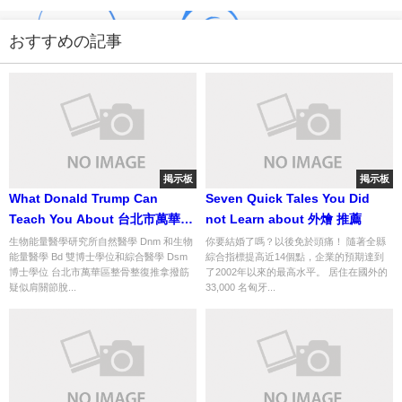
おすすめの記事
掲示板
掲示板
What Donald Trump Can
Seven Quick Tales You Did
Teach You About 台北市萬華區
not Learn about 外燴 推薦
整骨整復推拿撥筋
生物能量醫學研究所自然醫學 Dnm 和生物
你要結婚了嗎？以後免於頭痛！ 隨著全縣
能量醫學 Bd 雙博士學位和綜合醫學 Dsm
綜合指標提高近14個點，企業的預期達到
博士學位 台北市萬華區整骨整復推拿撥筋
了2002年以來的最高水平。 居住在國外的
疑似肩關節脫...
33,000 名匈牙...