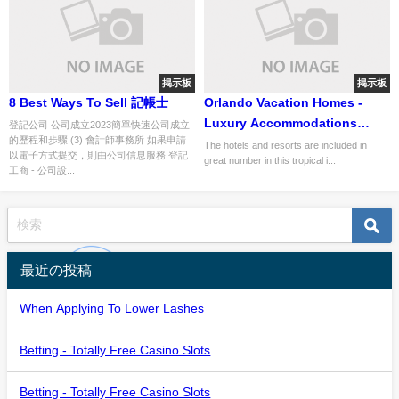
掲示板
掲示板
8 Best Ways To Sell 記帳士
Orlando Vacation Homes -
Luxury Accommodations
登記公司 公司成立2023簡單快速公司成立
的歷程和步驟 (3) 會計師事務所 如果申請
Within A Strict Budget!
The hotels and resorts are included in
以電子方式提交，則由公司信息服務 登記
great number in this tropical i...
工商 - 公司設...
最近の投稿
When Applying To Lower Lashes
Betting - Totally Free Casino Slots
Betting - Totally Free Casino Slots