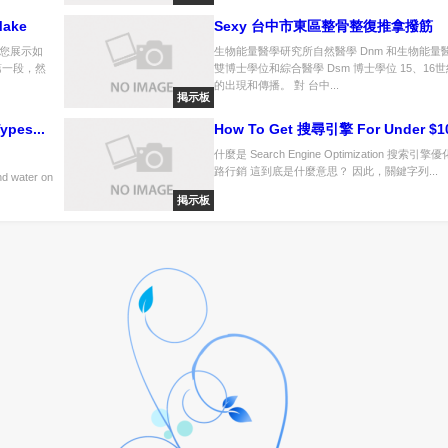
Make
Sexy 台中市東區整骨整復推拿撥筋
向您展示如
生物能量醫學研究所自然醫學 Dnm 和生物能量醫
第一段，然
雙博士學位和綜合醫學 Dsm 博士學位 15、16
的出現和傳播。 對 台中...
掲示板
ypes...
How To Get 搜尋引擎 For Under $1
什麼是 Search Engine Optimization 搜索引擎優
路行銷 這到底是什麼意思？ 因此，關鍵字列...
nd water on
掲示板