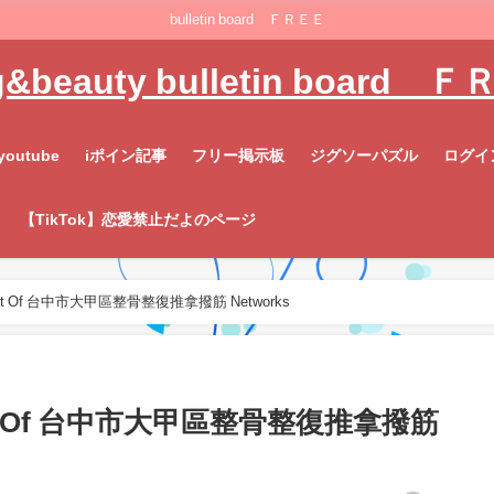
bulletin board ＦＲＥＥ
g&beauty bulletin board 
youtube
iポイン記事
フリー掲示板
ジグソーパズル
ログイ
【TikTok】恋愛禁止だよのページ
ve List Of 台中市大甲區整骨整復推拿撥筋 Networks
e List Of 台中市大甲區整骨整復推拿撥筋