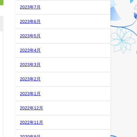
2023年7月
2023年6月
2023年5月
2023年4月
2023年3月
2023年2月
2023年1月
2022年12月
2022年11月
2020年9月