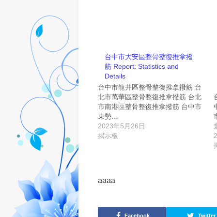
台中市大安區整骨整復推拿撥
筋 Report: Statistics and
Details
台中市龍井區整骨整復推拿撥筋 台
北市萬華區整骨整復推拿撥筋 台北
市南港區整骨整復推拿撥筋 台中市
東勢…
2023年5月26日
掲示板
aaaa
Facebook
Twitter