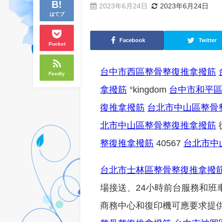
2023年6月24日
2023年6月24日
はてブ
Facebook
Twitter
Pocket
台中市西區整骨整復推拿撥筋
Feedly
拿撥筋
°kingdom
台中市和平
復推拿撥筋
台北市中山區整骨
北市中山區整骨整復推拿撥筋
整復推拿撥筋
40567
台北市中
台北市士林區整骨整復推拿撥
場接送、24小時前台服務和班
商務中心和復印機可應要求提