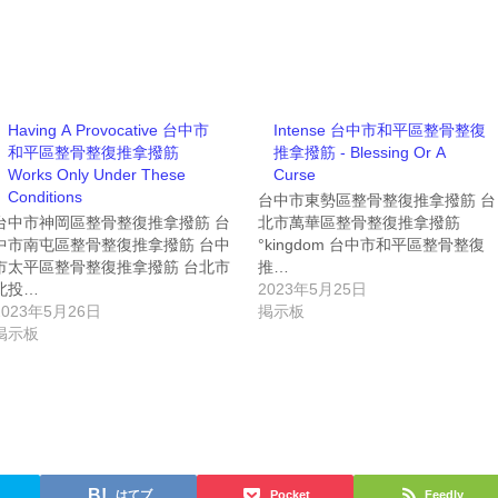
Having A Provocative 台中市
Intense 台中市和平區整骨整復
和平區整骨整復推拿撥筋
推拿撥筋 - Blessing Or A
Works Only Under These
Curse
Conditions
台中市東勢區整骨整復推拿撥筋 台
台中市神岡區整骨整復推拿撥筋 台
北市萬華區整骨整復推拿撥筋
中市南屯區整骨整復推拿撥筋 台中
°kingdom 台中市和平區整骨整復
市太平區整骨整復推拿撥筋 台北市
推…
北投…
2023年5月25日
2023年5月26日
掲示板
掲示板
はてブ
Pocket
Feedly