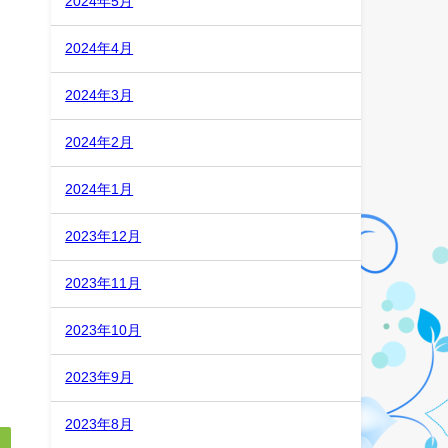
2024年5月
2024年4月
2024年3月
2024年2月
2024年1月
2023年12月
2023年11月
2023年10月
2023年9月
2023年8月