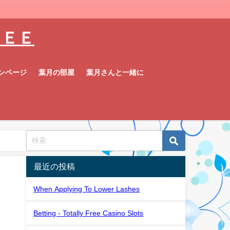
ＦＲＥＥ
ンページ
葉月の部屋
葉月さんと一緒に
最近の投稿
When Applying To Lower Lashes
Betting - Totally Free Casino Slots