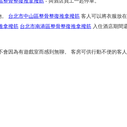
區整骨整復推拿撥筋
- 與酒店員工一起停車。
物。
台北市中山區整骨整復推拿撥筋
客人可以將衣服放
推拿撥筋
台北市南港區整骨整復推拿撥筋
入住酒店期間
不會因為有遊戲室而感到無聊。 客房可供行動不便的客