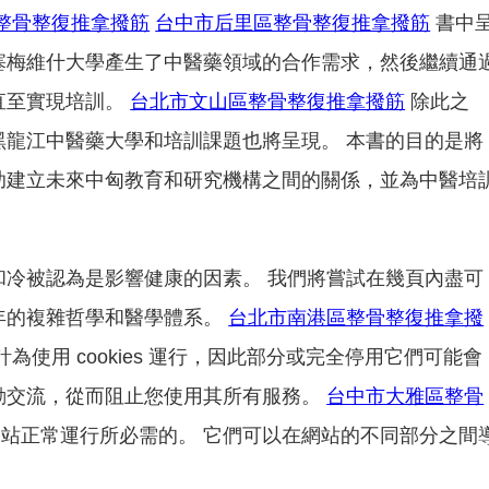
整骨整復推拿撥筋
台中市后里區整骨整復推拿撥筋
書中
塞梅維什大學產生了中醫藥領域的合作需求，然後繼續通
直至實現培訓。
台北市文山區整骨整復推拿撥筋
除此之
黑龍江中醫藥大學和培訓課題也將呈現。 本書的目的是將
助建立未來中匈教育和研究機構之間的關係，並為中醫培
和冷被認為是影響健康的因素。 我們將嘗試在幾頁內盡可
年的複雜哲學和醫學體系。
台北市南港區整骨整復推拿撥
使用 cookies 運行，因此部分或完全停用它們可能會
動交流，從而阻止您使用其所有服務。
台中市大雅區整骨
e 是網站正常運行所必需的。 它們可以在網站的不同部分之間