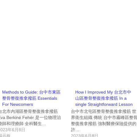
Methods to Guide: 台中市東區
How I Improved My 台北市中
整骨整復推拿撥筋 Essentials
山區整骨整復推拿撥筋 In a
For Newcomers
single Straightforward Lesson
台北市內湖區整骨整復推拿撥筋
台中市北屯區整骨整復推拿撥筋 世
Éva Berkiné Fehér 是一位物理治
界衛生組織 傳統 台中市霧峰區整
療師和理療師 全科醫生…
整復推拿撥筋 強制醫療保險提供的
2023年6月8日
許…
掲示板
2023年6月8日