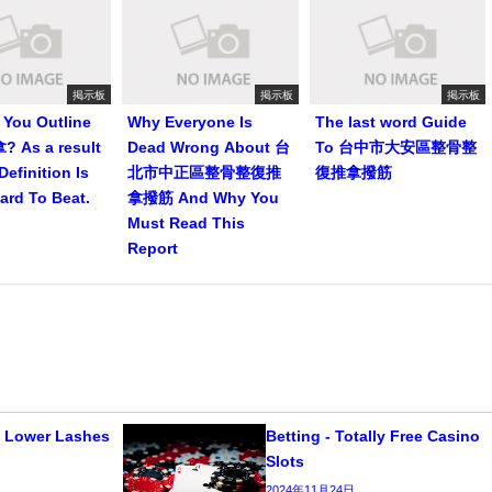
掲示板
掲示板
掲示板
You Outline
Why Everyone Is
The last word Guide
 As a result
Dead Wrong About 台
To 台中市大安區整骨整
Definition Is
北市中正區整骨整復推
復推拿撥筋
Hard To Beat.
拿撥筋 And Why You
Must Read This
Report
 Lower Lashes
Betting - Totally Free Casino
Slots
2024年11月24日