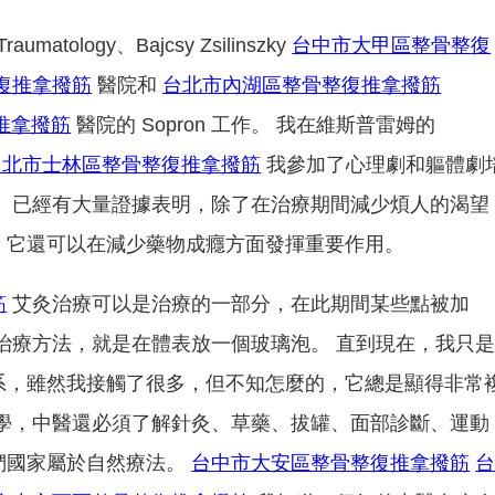
atology、Bajcsy Zsilinszky
台中市大甲區整骨整復
復推拿撥筋
醫院和
台北市內湖區整骨整復推拿撥筋
推拿撥筋
醫院的 Sopron 工作。 我在維斯普雷姆的
台北市士林區整骨整復推拿撥筋
我參加了心理劇和軀體劇
。 已經有大量證據表明，除了在治療期間減少煩人的渴望
，它還可以在減少藥物成癮方面發揮重要作用。
筋
艾灸治療可以是治療的一部分，在此期間某些點被加
治療方法，就是在體表放一個玻璃泡。 直到現在，我只
系，雖然我接觸了很多，但不知怎麼的，它總是顯得非常
理學，中醫還必須了解針灸、草藥、拔罐、面部診斷、運動
們國家屬於自然療法。
台中市大安區整骨整復推拿撥筋