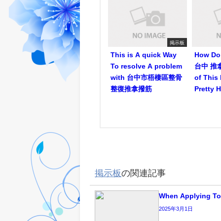
掲示板
This is A quick Way
How Do 
To resolve A problem
台中 推拿?
with 台中市梧棲區整骨
of This 
整復推拿撥筋
Pretty 
掲示板
の関連記事
When Applying To
2025年3月1日