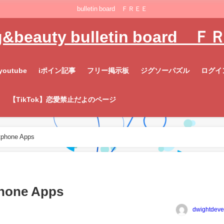
bulletin board ＦＲＥＥ
g&beauty bulletin board 
youtube
iポイン記事
フリー掲示板
ジグソーパズル
ログイ
【TikTok】恋愛禁止だよのページ
tphone Apps
phone Apps
dwightdeve