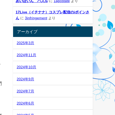
あいぽいん パズル
に
1apostate
より
17Live（イチナナ）コスプレ配信のiポインさ
ん
に
3infringement
より
アーカイブ
2025年3月
2024年11月
會
2024年10月
。
2024年9月
們
2024年7月
2024年6月