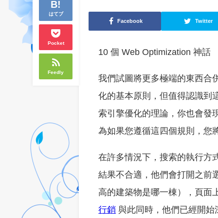
はてブ
Facebook
Twitter
Pocket
10 個 Web Optimization 神話
Feedly
我們試圖將更多極端的東西合
化的基本原則，但值得認識到
索引擎優化的理論，你也會發
為如果您遵循這四個規則，您將有機會
在許多情況下，搜索的執行方
結果不合適，他們會打開之前選
高的建築物是哪一棟），頁面
行銷
與此同時，他們已經開始