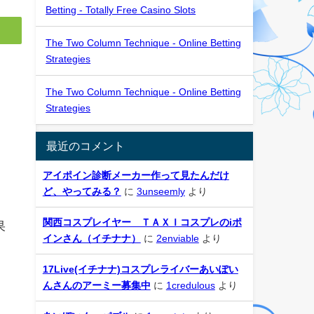
Betting - Totally Free Casino Slots
The Two Column Technique - Online Betting
Strategies
The Two Column Technique - Online Betting
Strategies
最近のコメント
アイポイン診断メーカー作って見たんだけ
。
ど、やってみる？
に
3unseemly
より
関西コスプレイヤー ＴＡＸＩコスプレのiポ
果
インさん（イチナナ）
に
2enviable
より
最
17Live(イチナナ)コスプレライバーあいぽい
んさんのアーミー募集中
に
1credulous
より
還