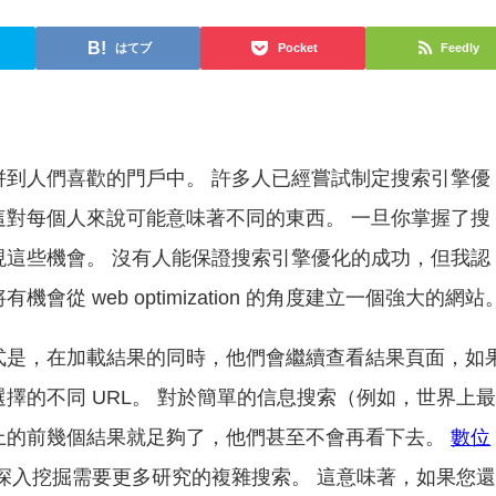
はてブ
Pocket
Feedly
併到人們喜歡的門戶中。 許多人已經嘗試制定搜索引擎優
這對每個人來說可能意味著不同的東西。 一旦你掌握了搜
現這些機會。 沒有人能保證搜索引擎優化的成功，但我認
從 web optimization 的角度建立一個強大的網站
式是，在加載結果的同時，他們會繼續查看結果頁面，如
擇的不同 URL。 對於簡單的信息搜索（例如，世界上
上的前幾個結果就足夠了，他們甚至不會再看下去。
數位
深入挖掘需要更多研究的複雜搜索。 這意味著，如果您