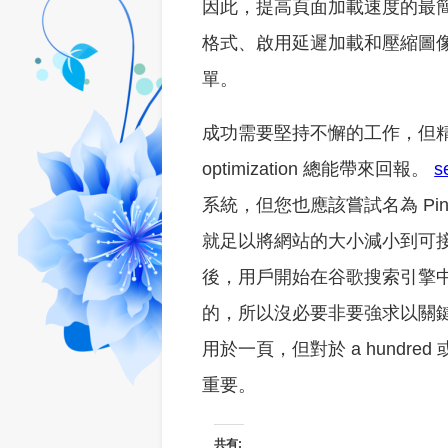
因此，提高頁面加載速度的最
格式、啟用延遲加載和壓縮圖
單。
成功需要堅持不懈的工作，但精心
optimization 總能帶來回報。
s
系統，但您也應該嘗試名為 Pi
就足以將網站的大小減小到可
後，用戶開始在谷歌搜索引擎
的，所以沒必要非要強求以關
用於一頁，但對於 a hund
重要。
共有: