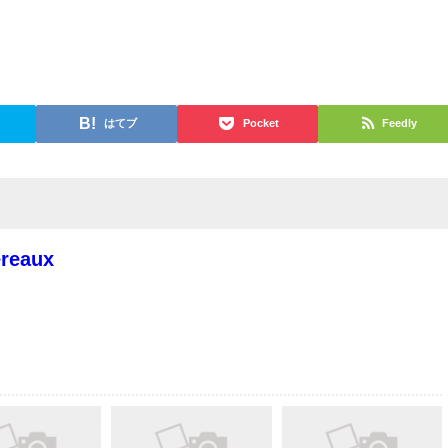
はてブ
Pocket
Feedly
reaux