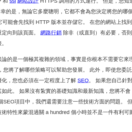
P 和
ssl
網站設計
HTTPS 調用的方式運行。 但是，您知
？ 不幸的是，無論它多麼聰明，它都不會為您決定將您的哪
它可能會先找到 HTTP 版本並存儲它。 在您的網站上找
重定向到該頁面。
網路行銷
除非（或直到）有必要，否
接。
談論的是一個極其複雜的領域，事實是你根本不需要它來
，您將了解哪些策略可以幫助您發展。 此外，即使您委
優化，您也必須在一定程度上了解
SEO
。 如果您自己針
其如此。 如果沒有紮實的基礎知識和最新知識，您將不會
個SEO項目中，我們還需要注意一些技術方面的問題。 
特性來蒙混過關 a hundred 個小時並不是一件有利可