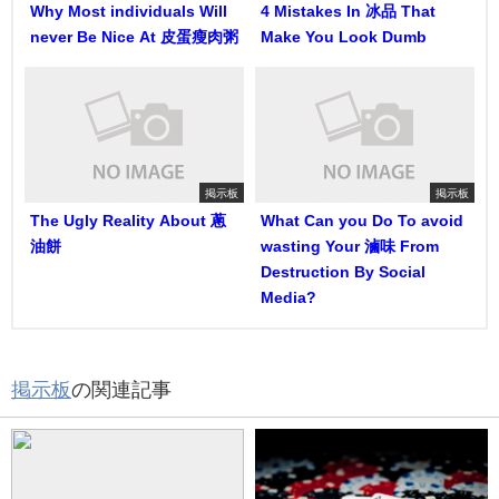
Why Most individuals Will
4 Mistakes In 冰品 That
never Be Nice At 皮蛋瘦肉粥
Make You Look Dumb
掲示板
掲示板
The Ugly Reality About 蔥
What Can you Do To avoid
油餅
wasting Your 滷味 From
Destruction By Social
Media?
掲示板
の関連記事