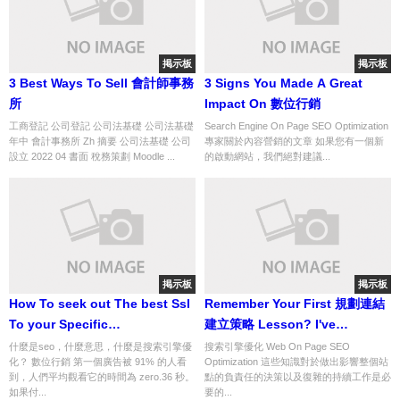
掲示板
掲示板
3 Best Ways To Sell 會計師事務
3 Signs You Made A Great
所
Impact On 數位行銷
工商登記 公司登記 公司法基礎 公司法基礎
Search Engine On Page SEO Optimization
年中 會計事務所 Zh 摘要 公司法基礎 公司
專家關於內容營銷的文章 如果您有一個新
設立 2022 04 書面 稅務策劃 Moodle ...
的啟動網站，我們絕對建議...
掲示板
掲示板
How To seek out The best Ssl
Remember Your First 規劃連結
To your Specific
建立策略 Lesson? I've
Product(Service).
Received Some Information...
什麼是seo，什麼意思，什麼是搜索引擎優
搜索引擎優化 Web On Page SEO
化？ 數位行銷 第一個廣告被 91% 的人看
Optimization 這些知識對於做出影響整個站
到，人們平均觀看它的時間為 zero.36 秒。
點的負責任的決策以及復雜的持續工作是必
如果付...
要的...