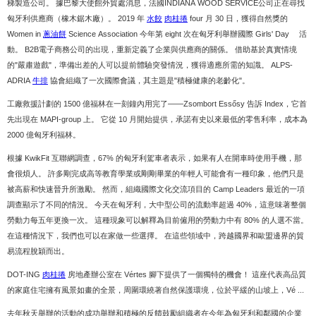
梯製造公司。 據巴黎大使館外貿處消息，法國INDIANA WOOD SERVICE公司正在尋找
匈牙利供應商（橡木鋸木廠）。 2019 年
水餃
肉桂捲
four 月 30 日，獲得自然獎的
Women in
蔥油餅
Science Association 今年第 eight 次在匈牙利舉辦國際 Girls' Day® 活
動。 B2B電子商務公司的出現，重新定義了企業與供應商的關係。 借助基於真實情境
的"嚴肅遊戲"，準備出差的人可以提前體驗突發情況，獲得適應所需的知識。 ALPS-
ADRIA
牛排
協會組織了一次國際會議，其主題是"積極健康的老齡化"。
工廠救援計劃的 1500 億福林在一刻鐘內用完了——Zsombort Essősy 告訴 Index，它首
先出現在 MAPI-group 上。 它從 10 月開始提供，承諾有史以來最低的零售利率，成本為
2000 億匈牙利福林。
根據 KwikFit 互聯網調查，67% 的匈牙利駕車者表示，如果有人在開車時使用手機，那
會很煩人。 許多剛完成高等教育學業或剛剛畢業的年輕人可能會有一種印象，他們只是
被高薪和快速晉升所激勵。 然而，組織國際文化交流項目的 Camp Leaders 最近的一項
調查顯示了不同的情況。 今天在匈牙利，大中型公司的流動率超過 40%，這意味著整個
勞動力每五年更換一次。 這種現象可以解釋為目前僱用的勞動力中有 80% 的人選不當。
在這種情況下，我們也可以在家做一些選擇。 在這些領域中，跨越國界和歐盟邊界的貿
易流程脫穎而出。
DOT-ING
肉桂捲
房地產辦公室在 Vértes 腳下提供了一個獨特的機會！ 這座代表高品質
的家庭住宅擁有風景如畫的全景，周圍環繞著自然保護環境，位於平緩的山坡上，Vé ...
去年秋天舉辦的活動的成功舉辦和積極的反饋鼓勵組織者在今年為匈牙利和鄰國的企業