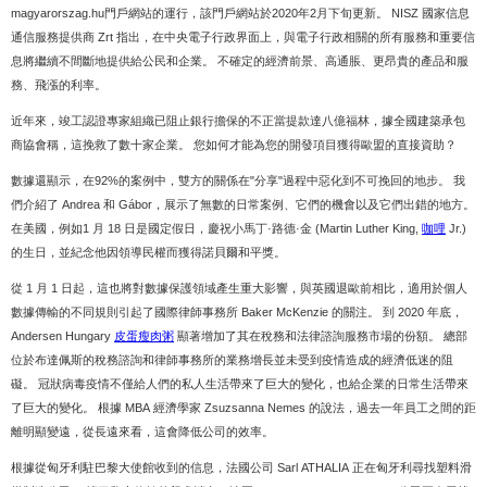
magyarorszag.hu門戶網站的運行，該門戶網站於2020年2月下旬更新。 NISZ 國家信息
通信服務提供商 Zrt 指出，在中央電子行政界面上，與電子行政相關的所有服務和重要信
息將繼續不間斷地提供給公民和企業。 不確定的經濟前景、高通脹、更昂貴的產品和服
務、飛漲的利率。
近年來，竣工認證專家組織已阻止銀行擔保的不正當提款達八億福林，據全國建築承包
商協會稱，這挽救了數十家企業。 您如何才能為您的開發項目獲得歐盟的直接資助？
數據還顯示，在92%的案例中，雙方的關係在"分享"過程中惡化到不可挽回的地步。 我
們介紹了 Andrea 和 Gábor，展示了無數的日常案例、它們的機會以及它們出錯的地方。
在美國，例如1 月 18 日是國定假日，慶祝小馬丁·路德·金 (Martin Luther King,
咖哩
Jr.)
的生日，並紀念他因領導民權而獲得諾貝爾和平獎。
從 1 月 1 日起，這也將對數據保護領域產生重大影響，與英國退歐前相比，適用於個人
數據傳輸的不同規則引起了國際律師事務所 Baker McKenzie 的關注。 到 2020 年底，
Andersen Hungary
皮蛋瘦肉粥
顯著增加了其在稅務和法律諮詢服務市場的份額。 總部
位於布達佩斯的稅務諮詢和律師事務所的業務增長並未受到疫情造成的經濟低迷的阻
礙。 冠狀病毒疫情不僅給人們的私人生活帶來了巨大的變化，也給企業的日常生活帶來
了巨大的變化。 根據 MBA 經濟學家 Zsuzsanna Nemes 的說法，過去一年員工之間的距
離明顯變遠，從長遠來看，這會降低公司的效率。
根據從匈牙利駐巴黎大使館收到的信息，法國公司 Sarl ATHALIA 正在匈牙利尋找塑料滑