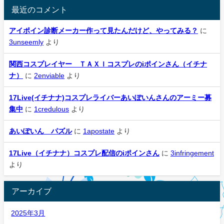
最近のコメント
アイポイン診断メーカー作って見たんだけど、やってみる？
に
3unseemly
より
関西コスプレイヤー ＴＡＸＩコスプレのiポインさん（イチナ
ナ）
に
2enviable
より
17Live(イチナナ)コスプレライバーあいぽいんさんのアーミー募
集中
に
1credulous
より
あいぽいん パズル
に
1apostate
より
17Live（イチナナ）コスプレ配信のiポインさん
に
3infringement
より
アーカイブ
2025年3月