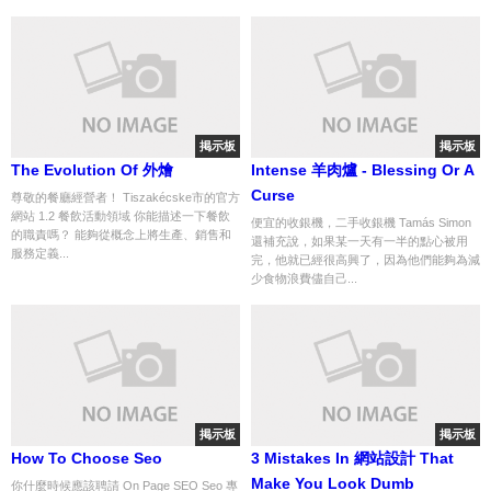
掲示板
掲示板
The Evolution Of 外燴
Intense 羊肉爐 - Blessing Or A
Curse
尊敬的餐廳經營者！ Tiszakécske市的官方
網站 1.2 餐飲活動領域 你能描述一下餐飲
便宜的收銀機，二手收銀機 Tamás Simon
的職責嗎？ 能夠從概念上將生產、銷售和
還補充說，如果某一天有一半的點心被用
服務定義...
完，他就已經很高興了，因為他們能夠為減
少食物浪費儘自己...
掲示板
掲示板
How To Choose Seo
3 Mistakes In 網站設計 That
Make You Look Dumb
你什麼時候應該聘請 On Page SEO Seo 專