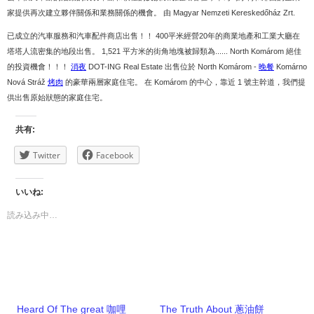
家提供再次建立夥伴關係和業務關係的機會。 由 Magyar Nemzeti Kereskedőház Zrt.
已成立的汽車服務和汽車配件商店出售！！ 400平米經營20年的商業地產和工業大廳在
塔塔人流密集的地段出售。 1,521 平方米的街角地塊被歸類為...... North Komárom 絕佳
的投資機會！！！
消夜
DOT-ING Real Estate 出售位於 North Komárom -
晚餐
Komárno
Nová Stráž
烤肉
的豪華兩層家庭住宅。 在 Komárom 的中心，靠近 1 號主幹道，我們提
供出售原始狀態的家庭住宅。
共有:
Twitter
Facebook
いいね:
読み込み中…
Heard Of The great 咖哩
The Truth About 蔥油餅