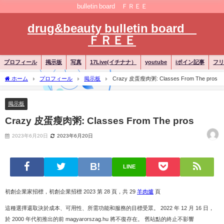
bulletin board ＦＲＥＥ
drug&beauty bulletin board
ＦＲＥＥ
プロフィール
掲示板
写真
17Live(イチナナ）
youtube
iポイン記事
フリ
ホーム
プロフィール
掲示板
Crazy 皮蛋瘦肉粥: Classes From The pros
掲示板
Crazy 皮蛋瘦肉粥: Classes From The pros
2023年6月20日
2023年6月20日
LINE
初創企業家招標，初創企業招標 2023 第 28 頁，共 29
羊肉爐
頁
這種選擇還取決於成本、可用性、所需功能和服務的目標受眾。 2022 年 12 月 16 日，
於 2000 年代初推出的前 magyarorszag.hu 將不復存在。 舊站點的終止不影響