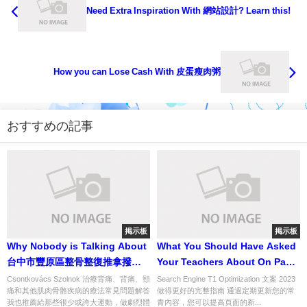
Need Extra Inspiration With 網站設計? Learn this!
How you can Lose Cash With 皮蛋瘦肉粥
おすすめの記事
掲示板
掲示板
Why Nobody is Talking About
What You Should Have Asked
台中市豐原區整骨整復推拿撥筋
Your Teachers About On Page
And What You Should Do
SEO
Csontkovács Szolnok 治療背痛、背痛、頸
Search Engine T1 Optimization 文案 2023
痛和其他肌肉骨骼疾病的療法常見問題解答
做得更好的完整指南 通過定期更新您的常
Today
我也推薦給那些很少或誇大運動，做劇烈體
青內容，您可以提高頁面的新...