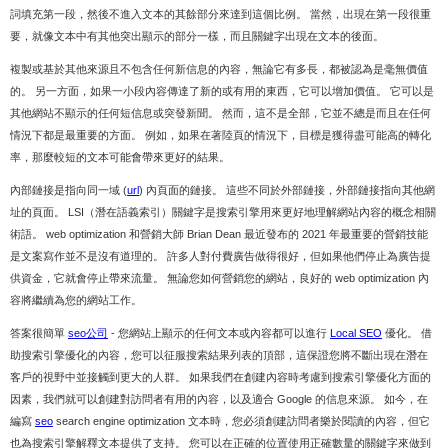
詞填充第一段，然後不進入文本的其餘部分來達到這個比例。 當然，出現在第一段很重
要，就像文本中有其他突出顯示的部分一樣，而且關鍵字出現在文本的後面。
複製或基於其他來源且不包含任何新信息的內容，無論它有多長，都被認為是毫無價值
的。 另一方面，如果一小段內容傳達了新的或有用的東西，它可以增加價值。 它可以是
其他網站不顯示的任何短信息或突發新聞。 然而，這不是全部，它並不總是而且在任何
情況下都是最重要的方面。 例如，如果在著陸頁的情況下，目標是獲得盡可能高的轉化
率，那麼較短的文本可能會帶來更好的結果。
內部鏈接是指向同一域 (
url
) 內頁面的鏈接。 這些不同於外部鏈接，外部鏈接指向其他網
址的頁面。 LSI（潛在語義索引）關鍵字是搜索引擎用來更好地理解網站內容的概念相關
術語。 web optimization 和營銷大師 Brian Dean 最近發布的 2021 年最重要的營銷技能
是文案寫作並不是沒有道理的。 許多人對付費廣告做得很好，但如果他們停止為廣告提
供資金，它就會停止帶來流量。 無論您如何營銷您的網站，良好的 web optimization 內
容將繼續為您的網站工作。
答案很簡單
seo公司
- 您網站上顯示的任何文本或內容都可以進行
Local SEO
優化。 借
助搜索引擎優化的內容，您可以征服搜索結果列表的頂部，這保證您將不斷出現在潛在
客戶的視野中並接觸到更大的人群。 如果我們在創建內容時考慮到搜索引擎優化方面的
因素，我們就可以創建對訪問者有用的內容，以及適合 Google 的信息來源。 如今，在
編寫
seo
search engine optimization 文本時，您必須創建訪問者樂於閱讀的內容，但它
也為搜索引擎解釋文本提供了支持。 您可以在正確的位置使用正確數量的關鍵字來做到