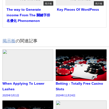
掲示板
掲示板
The way to Generate
Key Pieces Of WordPress
income From The 關鍵字排
名優化 Phenomenon
掲示板
の関連記事
When Applying To Lower
Betting - Totally Free Casino
Lashes
Slots
2025年3月1日
2024年11月24日