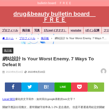
bulletin board ＦＲＥＥ
drug&beauty bulletin board
ＦＲＥＥ
プロフィール
掲示板
写真
17Live(イチナナ）
youtube
iポイン記事
フリ
ホーム
プロフィール
掲示板
網站設計 Is Your Worst Enemy. 7 Ways To
Defeat It
掲示板
網站設計 Is Your Worst Enemy. 7 Ways To
Defeat It
2023年6月16日
2023年6月16日
LINE
Local SEO
優化的文字寫作：如何寫出google喜歡的seo文字？
關鍵字應該出現幾次，通常關鍵字頻率為 1-2% 是合適的。 但是不要通過用給定的關鍵