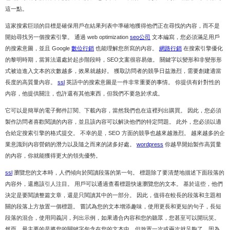
這一點。
這家搜索巨頭的目標是確保用戶在結果列表中準確地獲得他們正在尋找的內容，而不是
開始尋找另一個搜索引擎。 通過 web optimization
seo公司
文本編寫，您必須滿足用戶
的搜索意圖，並且 Google
數位行銷
也能理解您所寫的內容。
網路行銷
在搜索引擎優化
的黎明時期，當算法還處於起步階段時，SEO文案很容易做。 關鍵字以變形和非變形形
式被迫進入文本的次數越多，效果就越好。 獲取訪問者的競爭日益激烈，需要創建適當
長度的高質量內容。
ssl
英語中的搜索意圖是一件非常重要的事情。 你提供有針對性的
內容，他提供關注，也許還有其他東西，但我們不要急於求成。
它可以是簡單的電子郵件訂閱、下載內容，當然我們也在這裡列出購買。 因此，您必須
製作訪問者喜歡閱讀的內容，並且該內容可以解決他們的特定問題。 此外，您必須以適
合給定搜索引擎的格式提交。 不幸的是，SEO 方面的競爭也越來越激烈。 越來越多的企
業意識到內容營銷的潛力以及隨之而來的諸多好處。
wordpress
你越早開始製作高質量
的內容，你就能獲得更大的領先優勢。
ssl
瀏覽您的文本時，人們傾向於閱讀段落的第一句。 標題除了要清楚地描述下面段落的
內容外，還應該引人注目。 用戶可以通過查看標題快速瀏覽您的文本。 基於這些，他們
決定是要閱讀整篇文章，還是只閱讀其中的一部分。 因此，值得在較長的段落和主題相
關的段落上方放置一個標題。 嘗試為您的文本增添趣味，使用更長和更短的句子，長短
段落的混合，使用同義詞，列出示例，如果適合內容和您的聽眾，您甚至可以開玩笑。
然而，最主要的是將您的關鍵字包含在您的文本中，但放置一次或兩次就足夠了，因為