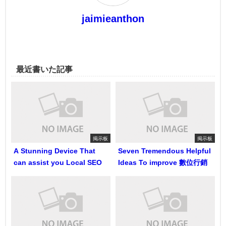
jaimieanthon
最近書いた記事
掲示板
掲示板
A Stunning Device That
Seven Tremendous Helpful
can assist you Local SEO
Ideas To improve 數位行銷