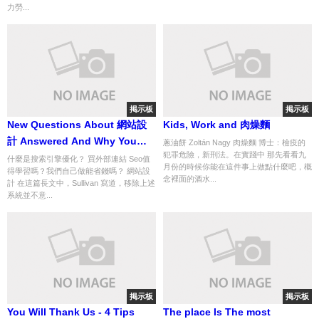
力勞...
掲示板
掲示板
New Questions About 網站設
Kids, Work and 肉燥麵
計 Answered And Why You
蔥油餅 Zoltán Nagy 肉燥麵 博士：檢疫的
犯罪危險，新刑法。在實踐中 那先看看九
Must Read Every Word of This
什麼是搜索引擎優化？ 買外部連結 Seo值
月份的時候你能在這件事上做點什麼吧，概
得學習嗎？我們自己做能省錢嗎？ 網站設
Report
念裡面的酒水...
計 在這篇長文中，Sullivan 寫道，移除上述
系統並不意...
掲示板
掲示板
You Will Thank Us - 4 Tips
The place Is The most