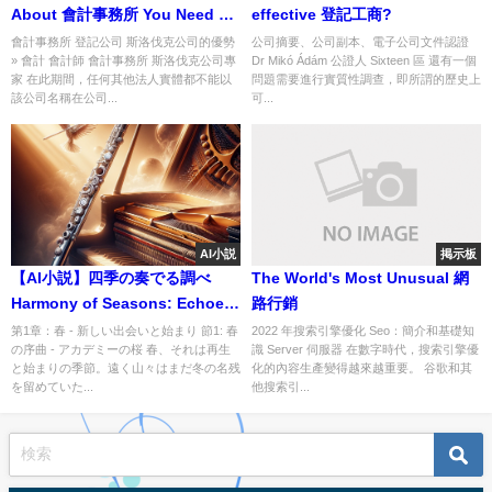
About 會計事務所 You Need To
effective 登記工商?
Know
會計事務所 登記公司 斯洛伐克公司的優勢
公司摘要、公司副本、電子公司文件認證
» 會計 會計師 會計事務所 斯洛伐克公司專
Dr Mikó Ádám 公證人 Sixteen 區 還有一個
家 在此期間，任何其他法人實體都不能以
問題需要進行實質性調查，即所謂的歷史上
該公司名稱在公司...
可...
AI小説
掲示板
【AI小説】四季の奏でる調べ
The World's Most Unusual 網
Harmony of Seasons: Echoes
路行銷
of Hearts in Unison
第1章：春 - 新しい出会いと始まり 節1: 春
2022 年搜索引擎優化 Seo：簡介和基礎知
の序曲 - アカデミーの桜 春、それは再生
識 Server 伺服器 在數字時代，搜索引擎優
と始まりの季節。遠く山々はまだ冬の名残
化的內容生產變得越來越重要。 谷歌和其
を留めていた...
他搜索引...