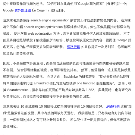
從中獲取製作新視頻的想法。 我們可以在此處使用"Google 我的商家"（匈牙利語中的
Google
買外部連結
Én Cégem）進行註冊。
這意味著您要做好 search engine optimization 的首要工作就是製作出色的內容。 這意味
著它不像白帽 search engine optimization 那樣純粹或天真，但也不像黑帽技術那樣公然
操縱。 使用灰帽 web optimization 方法，您不會試圖欺騙任何人或故意欺騙系統。 本文
的最終目標是幫助您了解搜索的所有細節，以便您可以優化您的內容，從而使 Google 排
名更高，您的帖子獲得更多訪問者和點擊。
網路行銷
如果你是第一次見到我，你可能不
知道為什麼要相信我。
因此，不是鏈接本身會過期，而是包含該鏈接的頁面可能會隨著時間的推移變得越來越
不相關。 這會影響鏈接的強度，從而影響您的排名。 然而，他還指出，這主要是持續且
顯著增長的大型網站的情況。 在這方面，Backlinko 的研究表明，"從信譽良好的站點獲
得單個鏈接通常比從 a hundred 個低質量站點獲得 one hundred 個鏈接要好"。 然而，根
據 Searchmetrics，排名靠前的頁面的平均反向鏈接數為 1,352。 與此同時，也有研究表
明並非如此，而谷歌直接聲稱鏈接並不是最重要的排名因素。
這意味著從 10 個域獲得 10 個鏈接比從單個域獲得這 10 個鏈接更好。
網路行銷
這種"加
碼"是搜索算法的改變，其中有幾個可以每天運行。 我的經驗是，只有構建良好的內部鏈
接，一個學期的排名才有可能上升到 3-5 位。 所以記住這一點是值得的，但你不應該過
度使用它。