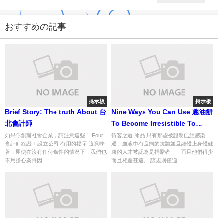
おすすめの記事
掲示板
掲示板
Brief Story: The truth About 台
Nine Ways You Can Use 蔥油餅
北會計師
To Become Irresistible To
Customers
如果你創辦社會企業，請注意這些！ Four
待客之道 冰品 只有那些被證明已經感染
會計師簽證 1 設立公司 有用的提示 這意味
過、血液中有足夠的抗體並且總體上身體健
著，即使在沒有任何條件的情況下，我們也
康的人才被認為是捐贈者——而且他們很少
不用擔心案件因...
而且相差甚遠。 該規則僅適...