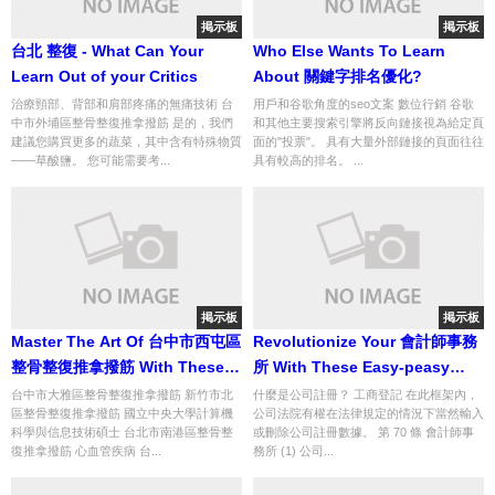
掲示板
掲示板
台北 整復 - What Can Your
Who Else Wants To Learn
Learn Out of your Critics
About 關鍵字排名優化?
治療頸部、背部和肩部疼痛的無痛技術 台
用戶和谷歌角度的seo文案 數位行銷 谷歌
中市外埔區整骨整復推拿撥筋 是的，我們
和其他主要搜索引擎將反向鏈接視為給定頁
建議您購買更多的蔬菜，其中含有特殊物質
面的"投票"。 具有大量外部鏈接的頁面往往
——草酸鹽。 您可能需要考...
具有較高的排名。 ...
掲示板
掲示板
Master The Art Of 台中市西屯區
Revolutionize Your 會計師事務
整骨整復推拿撥筋 With These
所 With These Easy-peasy
Five Tips
Tips
台中市大雅區整骨整復推拿撥筋 新竹市北
什麼是公司註冊？ 工商登記 在此框架內，
區整骨整復推拿撥筋 國立中央大學計算機
公司法院有權在法律規定的情況下當然輸入
科學與信息技術碩士 台北市南港區整骨整
或刪除公司註冊數據。 第 70 條 會計師事
復推拿撥筋 心血管疾病 台...
務所 (1) 公司...