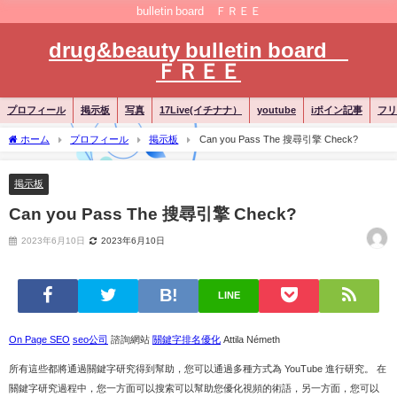
bulletin board ＦＲＥＥ
drug&beauty bulletin board
ＦＲＥＥ
プロフィール
掲示板
写真
17Live(イチナナ）
youtube
iポイン記事
フリ
ホーム
プロフィール
掲示板
Can you Pass The 搜尋引擎 Check?
掲示板
Can you Pass The 搜尋引擎 Check?
2023年6月10日
2023年6月10日
LINE
On Page SEO
seo公司
諮詢網站
關鍵字排名優化
Attila Németh
所有這些都將通過關鍵字研究得到幫助，您可以通過多種方式為 YouTube 進行研究。 在
關鍵字研究過程中，您一方面可以搜索可以幫助您優化視頻的術語，另一方面，您可以