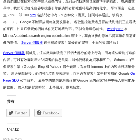
讓我們開始在搜索引擎中輸入這些內容，直到我們找到包含嚴肅博客的頁面。 在網絡世
界中，我們可以從來自谷歌搜索引擎的訪問者那裡獲得最高的轉化率。 平均而言，它產
生 2.9%，即 100
html
名訪問者中有 2.9 次轉化（購買、訂閱時事通訊、填寫表
格......）。 Google 不斷掃描網絡並更改排名。 谷歌監控消費者是否能找到他們正在尋找
的東西，如果它發現他們能比你更好地找到它，它就會推動你前進。
wordpress
在
MinnerAkadémia search engine optimization 培訓中，我會逐步向您展示提高排名所需要
做的事情。
Server 伺服器
這是關於搜索引擎優化的完整、全面的知識體系！
Server 伺服器
關鍵是，這些微時刻決定了我們大部分的線上行為，而為這些時刻打造的
內容，可以有效滿足廣大訪問者的信息飢渴，將他們轉化為買家和客戶。 Schema 由三
個搜索引擎（Google、Bing 和 Yahoo）聯合創建，旨在對 Internet 上的內容進行準確分
類。 通過單擊鏈接，他們可以立即發表評論，而不必在搜索引擎中搜索您的 Google
On
Page SEO
公司資料。 最基本的規則是您應該在"Google 我的商家"帳戶中輸入盡可能多
的數據。 輸入您的營業時間、上傳圖片、撰寫短文。
共有:
Twitter
Facebook
いいね:
読み込み中…