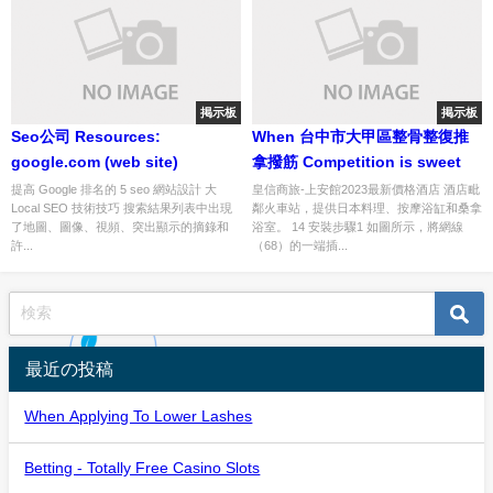
掲示板
掲示板
Seo公司 Resources:
When 台中市大甲區整骨整復推
google.com (web site)
拿撥筋 Competition is sweet
提高 Google 排名的 5 seo 網站設計 大
皇信商旅-上安館2023最新價格酒店 酒店毗
Local SEO 技術技巧 搜索結果列表中出現
鄰火車站，提供日本料理、按摩浴缸和桑拿
了地圖、圖像、視頻、突出顯示的摘錄和
浴室。 14 安裝步驟1 如圖所示，將網線
許...
（68）的一端插...
最近の投稿
When Applying To Lower Lashes
Betting - Totally Free Casino Slots