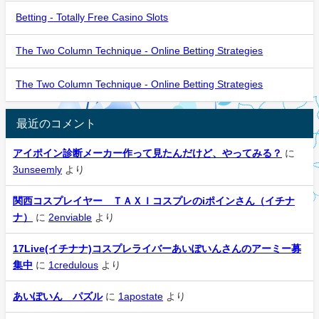
Betting - Totally Free Casino Slots
The Two Column Technique - Online Betting Strategies
The Two Column Technique - Online Betting Strategies
最近のコメント
アイポイン診断メーカー作って見たんだけど、やってみる？
に
3unseemly
より
関西コスプレイヤー ＴＡＸＩコスプレのiポインさん（イチナ
ナ）
に
2enviable
より
17Live(イチナナ)コスプレライバーあいぽいんさんのアーミー募
集中
に
1credulous
より
あいぽいん パズル
に
1apostate
より