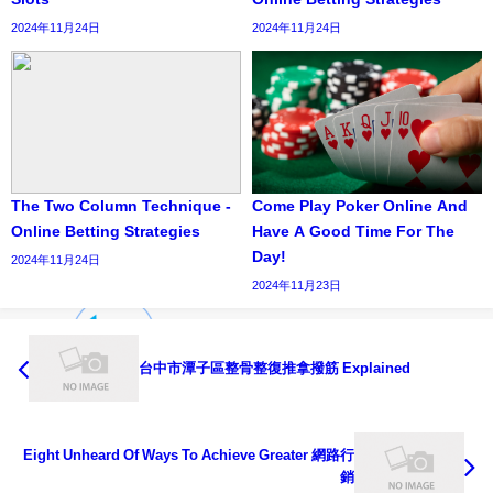
2024年11月24日
2024年11月24日
The Two Column Technique -
Come Play Poker Online And
Online Betting Strategies
Have A Good Time For The
Day!
2024年11月24日
2024年11月23日
台中市潭子區整骨整復推拿撥筋 Explained
Eight Unheard Of Ways To Achieve Greater 網路行
銷