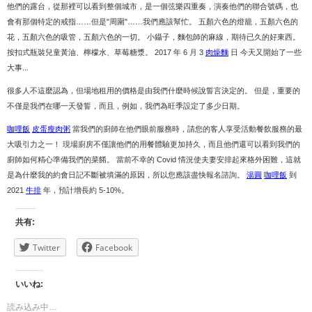
他們的露台，從那裡可以看到整個城市，是一個弦樂四重奏，演奏他們的聯合號碼，也
會有那個特定的戒指……但是"周圍"……我們應該幫忙。 五顏六色的燈籠，五顏六色的
花，五顏六色的吸管，五顏六色的一切。 小鑷子，麵包師的麻線，期待已久的好東西。
按扣式瓶裝兒童黃油、檸檬水、草莓糖漿。 2017 年 6 月 3
肉燥麵
日 今天又開始了一些
大事...
很多人不這麼認為，但場地租用的價格是由我們什麼時候說誓言決定的。 但是，重要的
不僅是我們在哪一天發誓，而且，例如，我們為旺季設定了多少日期。
咖哩飯
皮蛋瘦肉粥
當我們的廚師在他們眼前服務時，請您的客人享受活動餐飲服務的最
大吸引力之一！ 現場廚房不僅讓他們的用餐體驗更加持久，而且他們還可以看到我們的
廚師如何精心準備我們的菜餚。 當前不幸的 Covid 情況使夫妻安排起來格外困難，這就
是為什麼我的約會日記不斷被填滿的原因，所以您應該盡快報名諮詢。
湯圓
咖哩飯
到
2021
牛排
年，預計增長約 5-10%。
共有:
Twitter
Facebook
いいね:
読み込み中…