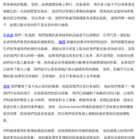
營造愉快的氛圍。 當然，如果婚禮在晚上舉行，這最適用。 有許多小點子可以用來讓這
個難忘的一天的經歷更加美好。 值得拜訪和委託專業的裝修師，因為他在這個領域有無
數的想法和經驗。 現在再多一點，讓我們來處理婚禮家具佈置的規劃。 讓我們舉一個例
子，如果計劃在室內而不是在室外舉行婚禮。
牛肉湯
我們一直強調，我們推薦的菜單線和飲品線是可以調整的，它們只是一個起點，
並表明我們菜系的風格和價格類別。
咖哩
根據您的要求和我們的諮詢，我們很樂意修改
它們並準備我們的個性化報價。 價格在很大程度上取決於我們要交換/添加的項目，這取
決於我們計算出的唯一價格。 如果我們還沒有想好客人名單，那不是問題，但值得在開
始時就大致人數達成一致，因為還必須考慮婚禮大廳/教堂和婚禮場地的容量。 如果我們
已經有了最大人數，我們就可以更容易地計算出婚禮菜單的價格。 當然，您幾乎可以免
費結婚-如果您沒有婚紗，沒有婚紗，並且只有兩名證人去市政廳。
便當
我們審查了迄今為止收到的報價，他提請我們注意許多細則。 他給我們推薦了一個
我們不知道的地方，但是跟我們的想法很像。 我們已經編制了粗略的項目計劃，以便我
們知道我們將投入多少時間。 燒烤派對令人興奮、輕鬆和舒適，其標誌是新鮮，因為主
菜是在客人面前現場準備的。 當然，在show kitchen準備的食物並不意味著在燒烤櫃檯
前排長隊，因為我們也提供保溫器，所以我們保證每個人都能快速舒適地到達婚禮晚
宴。
伴郎被推薦用於更傳統風格的婚禮，他指揮新娘的求婚和偷新娘。 他在婚禮上的用詞和
風格更加自由和有趣。 他的服裝通常是傳統的民族服裝或類似的。 如果你在新郎的衣櫥