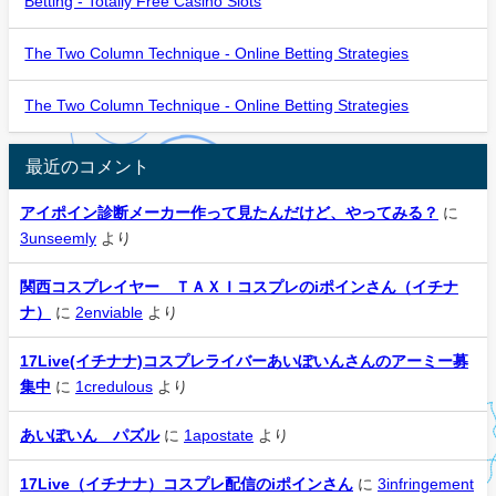
Betting - Totally Free Casino Slots
The Two Column Technique - Online Betting Strategies
The Two Column Technique - Online Betting Strategies
最近のコメント
アイポイン診断メーカー作って見たんだけど、やってみる？
に
3unseemly
より
関西コスプレイヤー ＴＡＸＩコスプレのiポインさん（イチナ
ナ）
に
2enviable
より
17Live(イチナナ)コスプレライバーあいぽいんさんのアーミー募
集中
に
1credulous
より
あいぽいん パズル
に
1apostate
より
17Live（イチナナ）コスプレ配信のiポインさん
に
3infringement