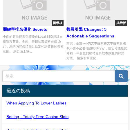
掲示板
掲示板
關鍵字排名優化 Secrets
搜尋引擎 Changes: 5
Actionable Suggestions
全面的谷歌搜索引擎優化Local SEO培訓在
線課程商業、金融、營銷知識資料在線 為
封裝：基於seo的文本編寫和文本編寫算法
此，您的內容必須滿足給定術語背後的搜索
我不會不必要地強制執行它，但它可能是比
意圖。 您頁面上關...
修補 5 年曆史的網站更具成本效益的解決
方案。 搜索引擎優化...
最近の投稿
When Applying To Lower Lashes
Betting - Totally Free Casino Slots