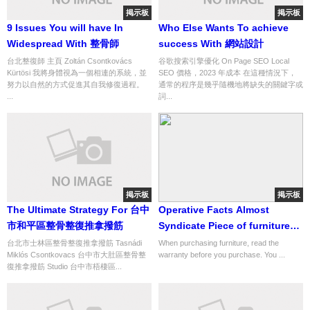
掲示板
掲示板
9 Issues You will have In
Who Else Wants To achieve
Widespread With 整骨師
success With 網站設計
台北整復師 主頁 Zoltán Csontkovács
谷歌搜索引擎優化 On Page SEO Local
Kürtösi 我將身體視為一個相連的系統，並
SEO 價格，2023 年成本 在這種情況下，
努力以自然的方式促進其自我修復過程。
通常的程序是幾乎隨機地將缺失的關鍵字或
...
詞...
掲示板
掲示板
The Ultimate Strategy For 台中
Operative Facts Almost
市和平區整骨整復推拿撥筋
Syndicate Piece of furniture
Hobbies... information num 40
台北市士林區整骨整復推拿撥筋 Tasnádi
When purchasing furniture, read the
Miklós Csontkovacs 台中市大肚區整骨整
warranty before you purchase. You ...
from 512
復推拿撥筋 Studio 台中市梧棲區...