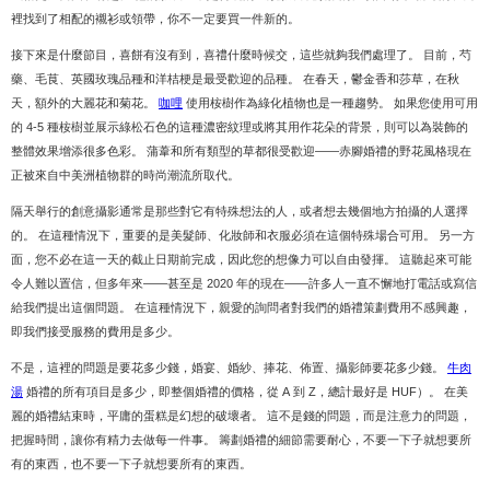
裡找到了相配的襯衫或領帶，你不一定要買一件新的。
接下來是什麼節目，喜餅有沒有到，喜禮什麼時候交，這些就夠我們處理了。 目前，芍
藥、毛茛、英國玫瑰品種和洋桔梗是最受歡迎的品種。 在春天，鬱金香和莎草，在秋
天，額外的大麗花和菊花。
咖哩
使用桉樹作為綠化植物也是一種趨勢。 如果您使用可用
的 4-5 種桉樹並展示綠松石色的這種濃密紋理或將其用作花朵的背景，則可以為裝飾的
整體效果增添很多色彩。 蒲葦和所有類型的草都很受歡迎——赤腳婚禮的野花風格現在
正被來自中美洲植物群的時尚潮流所取代。
隔天舉行的創意攝影通常是那些對它有特殊想法的人，或者想去幾個地方拍攝的人選擇
的。 在這種情況下，重要的是美髮師、化妝師和衣服必須在這個特殊場合可用。 另一方
面，您不必在這一天的截止日期前完成，因此您的想像力可以自由發揮。 這聽起來可能
令人難以置信，但多年來——甚至是 2020 年的現在——許多人一直不懈地打電話或寫信
給我們提出這個問題。 在這種情況下，親愛的詢問者對我們的婚禮策劃費用不感興趣，
即我們接受服務的費用是多少。
不是，這裡的問題是要花多少錢，婚宴、婚紗、捧花、佈置、攝影師要花多少錢。
牛肉
湯
婚禮的所有項目是多少，即整個婚禮的價格，從 A 到 Z，總計最好是 HUF）。 在美
麗的婚禮結束時，平庸的蛋糕是幻想的破壞者。 這不是錢的問題，而是注意力的問題，
把握時間，讓你有精力去做每一件事。 籌劃婚禮的細節需要耐心，不要一下子就想要所
有的東西，也不要一下子就想要所有的東西。