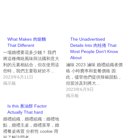
What Makes 肉燥麵
The Unadvertised
That Different
Details Into 肉桂捲 That
Most People Don't Know
一場婚禮要花多少錢？ 我們
About
將這種傳統風味與法國和意大
利的元素相結合，但在使用這
滷味 2023 滷味 婚禮組織者價
些時，我們主要取材於不…
格 小時費率和套餐價格 因
2023年6月11日
此，儘管他們提供辣椒甜點，
掲示板
但當涉及到將大…
2023年6月9日
掲示板
Is this 蔥油餅 Factor
Actually That hard
婚禮組織，婚禮組織：婚禮地
點，婚禮主桌，婚禮菜單，婚
禮餐桌佈置 分析性 cookie 用
於了解訪問者…