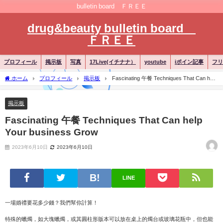
bulletin board ＦＲＥＥ
drug&beauty bulletin board
ＦＲＥＥ
プロフィール
掲示板
写真
17Live(イチナナ）
youtube
iポイン記事
フリ
ホーム
プロフィール
掲示板
Fascinating 午餐 Techniques That Can help
Your business Grow
掲示板
Fascinating 午餐 Techniques That Can help
Your business Grow
2023年6月10日
2023年6月10日
LINE
一場婚禮要花多少錢？我們幫你計算！
特殊的蠟燭，如大塊蠟燭，或其圓柱形版本可以放在桌上的燭台或玻璃花瓶中，但也能