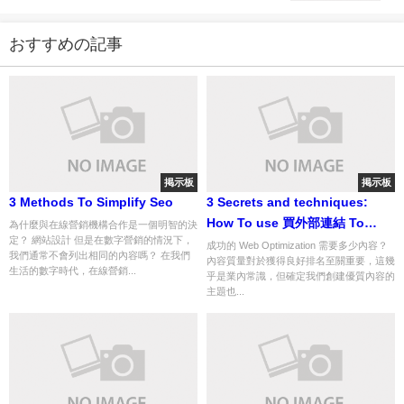
おすすめの記事
掲示板
掲示板
3 Methods To Simplify Seo
3 Secrets and techniques:
How To use 買外部連結 To
為什麼與在線營銷機構合作是一個明智的決
定？ 網站設計 但是在數字營銷的情況下，
Create A Successful
成功的 Web Optimization 需要多少內容？
我們通常不會列出相同的內容嗎？ 在我們
內容質量對於獲得良好排名至關重要，這幾
Business(Product)
生活的數字時代，在線營銷...
乎是業內常識，但確定我們創建優質內容的
主題也...