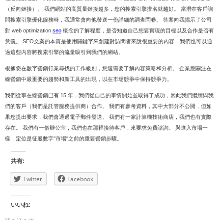
（反向鏈接）。 我們網站的高質量鏈接越多，您的搜索引擎排名就越好。 當潛在客戶詢
問搜索引擎優化服務時，我通常會向他發送一份詳細的調查問卷。 答案向我揭示了公司
對 web optimization
seo
概念的了解程度，是否知道自己想要實現的目標以及合作是否有
意義。 SEO文案的本質是使用關鍵字來創建對訪問者來說很重要的內容，我們也可以通
過這些內容將搜索引擎的流量吸引到我們的網站。
根據您在數字營銷行業尋找的工作級別，您還需要了解內容策略和分析。 企業應關注在
線營銷中最重要的趨勢和新工具的出現，以在市場競爭中保持競爭力。
我們從事在線營銷已有 15 年，我們從自己的事情開始並取得了成功，因此我們繼續與我
們的客戶（我們是託管服務提供商）合作。 我們有參考資料，其中大部分不公開，但如
果您提出要求，我們會通過電子郵件發送。 我們有一家計算機技術商店，我們也有實際
存在。 我們有一個辦公室，我們也在那裡接待客戶，來要求免費諮詢。 與進入市場一
樣，定位是征服數字"市場"之前的重要營銷步驟。
共有:
Twitter
Facebook
いいね: