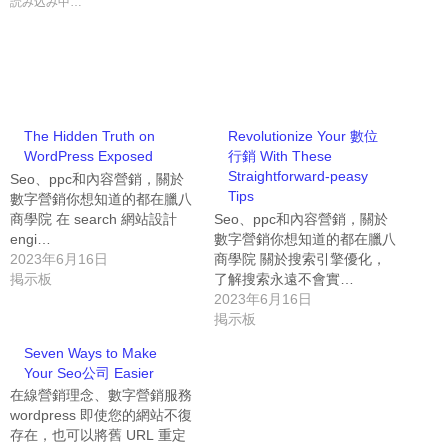
読み込み中…
The Hidden Truth on
Revolutionize Your 數位
WordPress Exposed
行銷 With These
Straightforward-peasy
Seo、ppc和內容營銷，關於
Tips
數字營銷你想知道的都在臘八
商學院 在 search 網站設計
Seo、ppc和內容營銷，關於
engi…
數字營銷你想知道的都在臘八
2023年6月16日
商學院 關於搜索引擎優化，
掲示板
了解搜索永遠不會實…
2023年6月16日
掲示板
Seven Ways to Make
Your Seo公司 Easier
在線營銷理念、數字營銷服務
wordpress 即使您的網站不復
存在，也可以將舊 URL 重定