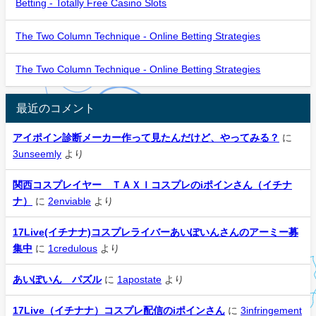
Betting - Totally Free Casino Slots
The Two Column Technique - Online Betting Strategies
The Two Column Technique - Online Betting Strategies
最近のコメント
アイポイン診断メーカー作って見たんだけど、やってみる？
に
3unseemly
より
関西コスプレイヤー ＴＡＸＩコスプレのiポインさん（イチナ
ナ）
に
2enviable
より
17Live(イチナナ)コスプレライバーあいぽいんさんのアーミー募
集中
に
1credulous
より
あいぽいん パズル
に
1apostate
より
17Live（イチナナ）コスプレ配信のiポインさん
に
3infringement