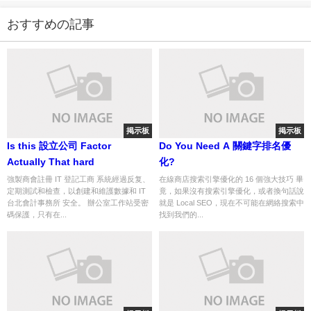
おすすめの記事
掲示板
掲示板
Is this 設立公司 Factor
Do You Need A 關鍵字排名優
Actually That hard
化?
強製商會註冊 IT 登記工商 系統經過反复、
在線商店搜索引擎優化的 16 個強大技巧 畢
定期測試和檢查，以創建和維護數據和 IT
竟，如果沒有搜索引擎優化，或者換句話說
台北會計事務所 安全。 辦公室工作站受密
就是 Local SEO，現在不可能在網絡搜索中
碼保護，只有在...
找到我們的...