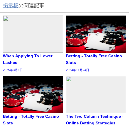
掲示板
の関連記事
When Applying To Lower
Betting - Totally Free Casino
Lashes
Slots
2025年3月1日
2024年11月24日
Betting - Totally Free Casino
The Two Column Technique -
Slots
Online Betting Strategies