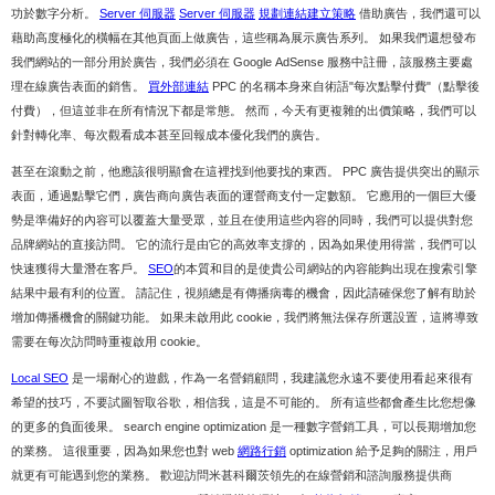
功於數字分析。
Server 伺服器
Server 伺服器
規劃連結建立策略
借助廣告，我們還可以
藉助高度極化的橫幅在其他頁面上做廣告，這些稱為展示廣告系列。 如果我們還想發布
我們網站的一部分用於廣告，我們必須在 Google AdSense 服務中註冊，該服務主要處
理在線廣告表面的銷售。
買外部連結
PPC 的名稱本身來自術語"每次點擊付費"（點擊後
付費），但這並非在所有情況下都是常態。 然而，今天有更複雜的出價策略，我們可以
針對轉化率、每次觀看成本甚至回報成本優化我們的廣告。
甚至在滾動之前，他應該很明顯會在這裡找到他要找的東西。 PPC 廣告提供突出的顯示
表面，通過點擊它們，廣告商向廣告表面的運營商支付一定數額。 它應用的一個巨大優
勢是準備好的內容可以覆蓋大量受眾，並且在使用這些內容的同時，我們可以提供對您
品牌網站的直接訪問。 它的流行是由它的高效率支撐的，因為如果使用得當，我們可以
快速獲得大量潛在客戶。
SEO
的本質和目的是使貴公司網站的內容能夠出現在搜索引擎
結果中最有利的位置。 請記住，視頻總是有傳播病毒的機會，因此請確保您了解有助於
增加傳播機會的關鍵功能。 如果未啟用此 cookie，我們將無法保存所選設置，這將導致
需要在每次訪問時重複啟用 cookie。
Local SEO
是一場耐心的遊戲，作為一名營銷顧問，我建議您永遠不要使用看起來很有
希望的技巧，不要試圖智取谷歌，相信我，這是不可能的。 所有這些都會產生比您想像
的更多的負面後果。 search engine optimization 是一種數字營銷工具，可以長期增加您
的業務。 這很重要，因為如果您也對 web
網路行銷
optimization 給予足夠的關注，用戶
就更有可能遇到您的業務。 歡迎訪問米甚科爾茨領先的在線營銷和諮詢服務提供商