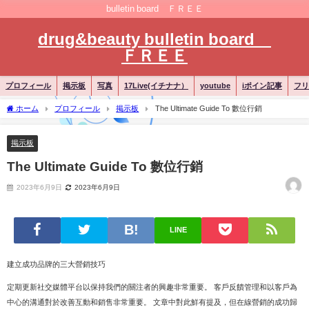
bulletin board ＦＲＥＥ
drug&beauty bulletin board
ＦＲＥＥ
プロフィール
掲示板
写真
17Live(イチナナ）
youtube
iポイン記事
フリ
ホーム
プロフィール
掲示板
The Ultimate Guide To 數位行銷
掲示板
The Ultimate Guide To 數位行銷
2023年6月9日
2023年6月9日
LINE
建立成功品牌的三大營銷技巧
定期更新社交媒體平台以保持我們的關注者的興趣非常重要。 客戶反饋管理和以客戶為
中心的溝通對於改善互動和銷售非常重要。 文章中對此鮮有提及，但在線營銷的成功歸