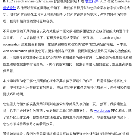
INTEC search engine optimization 營銷機構的網站！ 在
數位行銷
SEO 專家 Csaba Kis
網站設計
和他經驗豐富的團隊的帶領下，我們的目標是幫助您的企業在數字領域取得成
功。 雖然內容自動化工具不太可能消除對人類內容創建者的需求，但它們將使內容管
理、創意和預測營銷變得更加容易。
不同在線營銷工具的組合以及有效且成本優化的活動的開發對於在線營銷的成功運作非
常重要。 – 在大多數情況下，有機搜索是網絡流量的主要來源。 – search engine
optimization 建立信任和信譽，並幫助您在搜索引擎的"眼中"建立網站的權威。 – 本地
web optimization 服務使您可以更多地與客戶互動，從而到更多流量和更高轉化機會的結
果。 - 高級搜索引擎優化工具使我們能夠應用最新的最佳實踐，以確保您的業務保持相關
性並繼續在搜索中排名更高。 - 與付費搜索相比，搜索引擎優化相對便宜，並且更高的提
供回報。
本指南將幫助您了解公共關係的概念及其在數字營銷中的作用。 只需遵循此博客的指
南，即可充分利用營銷文案的世界。 在線空間中有很多選項可供您使用，但使用它們需
要技巧和時間。
您無需支付額外的廣告費用即可到達搜索引擎結果列表的第一頁。 然而，我的壞消息
是，你不用金錢支付的東西，你必須用工作和時間來支付。 與
wordpress
PPC 相比，除
了額外的工作之外，缺點是您無法通過它獲得立竿見影的效果。 即使在最好的情況下，
您也必須等待幾個月才能看到效果。
通過鏈接建設，我們的意思是嘗試獲得盡可能多和更強大的外部鏈接到我們網站的過程