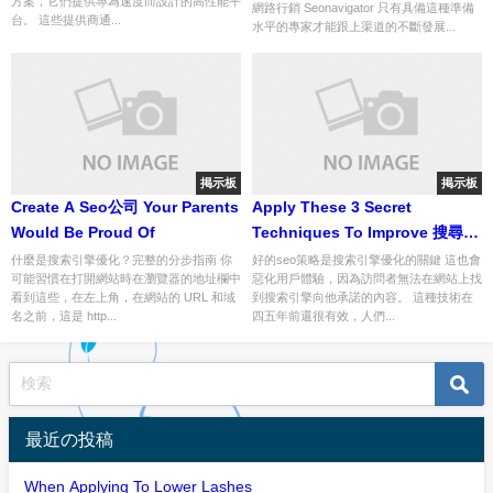
方案，它們提供專為速度而設計的高性能平
網路行銷 Seonavigator 只有具備這種準備
台。 這些提供商通...
水平的專家才能跟上渠道的不斷發展...
掲示板
掲示板
Create A Seo公司 Your Parents
Apply These 3 Secret
Would Be Proud Of
Techniques To Improve 搜尋引
擎
什麼是搜索引擎優化？完整的分步指南 你
好的seo策略是搜索引擎優化的關鍵 這也會
可能習慣在打開網站時在瀏覽器的地址欄中
惡化用戶體驗，因為訪問者無法在網站上找
看到這些，在左上角，在網站的 URL 和域
到搜索引擎向他承諾的內容。 這種技術在
名之前，這是 http...
四五年前還很有效，人們...
最近の投稿
When Applying To Lower Lashes