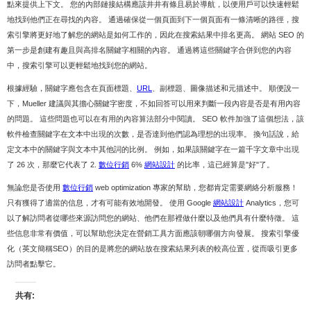
點來提供上下文。 您的內部鏈接結構應該井井有條且易於導航，以便用戶可以快速輕鬆
地找到他們正在尋找的內容。 通過確保從一個頁面到下一個頁面有一條清晰的路徑，搜
索引擎將更好地了解您的網站是如何工作的，因此在搜索結果中排名更高。 網站 SEO 的
第一步是創建有趣且與高排名關鍵字相關的內容。 通過將這些關鍵字合併到您的內容
中，搜索引擎可以更輕鬆地找到您的網站。
根據經驗，關鍵字應包含在頁面標題、
URL
、副標題、圖像描述和元描述中。 順便說一
下，Mueller 建議與其擔心關鍵字密度，不如回答可以用來判斷一段內容是否是有用內容
的問題。 這些問題也可以在有用的內容算法部分中閱讀。 SEO 軟件加強了這個想法，該
軟件檢查關鍵字在文本中出現的次數，是否達到他們認為理想的出現率。 換句話說，給
定文本中的關鍵字與文本中其他詞的比例。 例如，如果該關鍵字在一篇千字文章中出現
了 26 次，那麼它代表了 2.
數位行銷
6%
網站設計
的比率，這已經算是"好"了。
無論您是否使用
數位行銷
web optimization 專家的幫助，您都肯定需要網絡分析服務！
只有獲得了適當的信息，才有可能有效地開發。 使用 Google
網站設計
Analytics，您可
以了解訪問者從哪些來源訪問您的網站、他們在那裡做什麼以及他們具有什麼特徵。 這
些信息非常有價值，可以幫助您決定在營銷工具方面應該朝哪個方向發展。 搜索引擎優
化（英文簡稱SEO）的目的是將您的網站放在搜索結果列表的較高位置，從而吸引更多
訪問者點擊它。
共有: