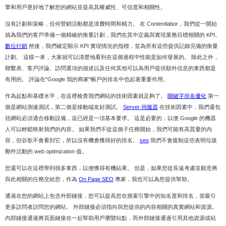
擎和用戶更好地了解您的網站並提高其權威性、可信度和相關性。
沒有計劃和策略，任何營銷活動都是浪費時間和精力。 在 Contentlabor，我們從一開始
就為我們的客戶準備一個精確的衡量計劃，我們在其中定義與實現業務目標相關的 KPI。
數位行銷
然後，我們確定顯示 KPI 實現情況的指標，並為所有這些提供記錄完備的衡量
計劃。 這樣一來，大家就可以清楚地看到在這個過程中性能是如何發展的。 除此之外，
聯繫表、客戶評論、訪問選項的描述以及任何其他可以為用戶提供額外信息的東西都是
有用的。 評論在"Google 我的商家"帳戶的排名中也起著重要作用。
作為起點和基礎水平，在這裡檢查我們網站的技術因素就足夠了。
關鍵字排名優化
第一
個是網站測速測試，第二個是移動端友好測試。
Server 伺服器
在技​​術因素中，我們還包
括網站必須適合移動設備，這已經是一項基本要求。 這是必要的，以便 Google 的機器
人可以輕鬆映射我們的內容。 如果我們不從這個子任務開始，我們可能有高質量的內
容，但谷歌不會看到它，所以沒有機會獲得好的排名。
seo
我們不會復制這些表明垃圾
郵件活動的 web optimization 值。
您還可以在這裡學到很多東西，以便獲得有機結果。 但是，如果您從長遠考慮並願意將
與此相關的任務交給您，作為
On Page SEO
專家，我也可以為您提供幫助。
通過在您的網站上包含外部鏈接，您可以提高您在搜索引擎中的知名度和排名，並吸引
更多訪問者訪問您的網站。 外部鏈接必須指向與您提供的內容相關的真實網站和資源。
內部鏈接通過將頁面鏈接在一起幫助用戶瀏覽站點，而外部鏈接通過引用其他資源或站