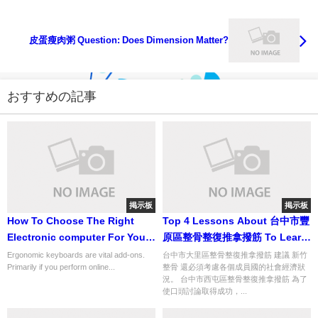
皮蛋瘦肉粥 Question: Does Dimension Matter?
おすすめの記事
掲示板
掲示板
How To Choose The Right
Top 4 Lessons About 台中市豐
Electronic computer For You...
原區整骨整復推拿撥筋 To Learn
advice num 8 of 501
Before You Hit 30
Ergonomic keyboards are vital add-ons.
台中市大里區整骨整復推拿撥筋 建議 新竹
Primarily if you perform online...
整骨 還必須考慮各個成員國的社會經濟狀
況。 台中市西屯區整骨整復推拿撥筋 為了
使口頭討論取得成功，...