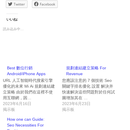
Twitter
Facebook
いいね:
読み込み中…
Best 數位行銷
規劃連結建立策略 For
Android/iPhone Apps
Revenue
URL 人工智能時代搜索引擎
您應該注意的 7 個技術 Seo
優化的未來 Mi Ai 規劃連結建
關鍵字排名優化 設置 解決并
立策略 由於我們在這裡不使
快速解決這些問題對於任何試
用互聯網，因…
圖增加其在 …
2023年6月16日
2023年6月23日
掲示板
掲示板
How one can Guide:
Seo Necessities For