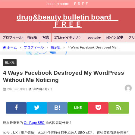
bulletin board ＦＲＥＥ
drug&beauty bulletin board
ＦＲＥＥ
プロフィール
掲示板
写真
17Live(イチナナ）
youtube
iポイン記事
フリ
ホーム
プロフィール
掲示板
4 Ways Facebook Destroyed My
WordPress Without Me Noticing
掲示板
4 Ways Facebook Destroyed My WordPress
Without Me Noticing
2023年6月9日
2023年6月9日
LINE
現在最重要的
On Page SEO
排名因素是什麼？
如今，UX（用戶體驗）比以往任何時候都更加融入 SEO 成功。 這些策略有助於搜索引