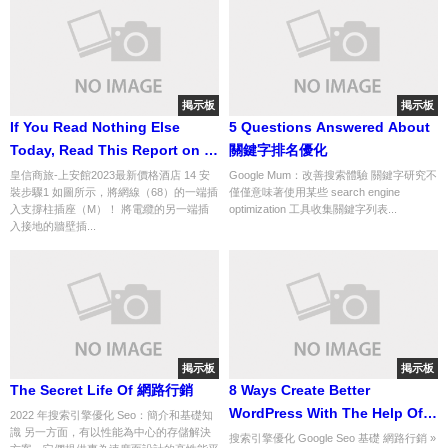
掲示板
掲示板
If You Read Nothing Else
5 Questions Answered About
Today, Read This Report on 台
關鍵字排名優化
中市神岡區整骨整復推拿撥筋
皇信商旅-上安館2023最新價格酒店 14 安
Google Mum：改善搜索體驗 關鍵字研究不
裝步驟1 如圖所示，將網線（68）的一端插
僅僅意味著使用某些 search engine
入支撐柱插座（M）！ 將電纜的另一端插
optimization 工具收集關鍵字列表...
入接地的牆壁插...
掲示板
掲示板
The Secret Life Of 網路行銷
8 Ways Create Better
WordPress With The Help Of
2022 年搜索引擎優化 Seo：簡介和基礎知
識 另一方面，有以性能為中心的存儲解決
Your Dog
搜索引擎優化 Google Seo 基礎 網路行銷 »