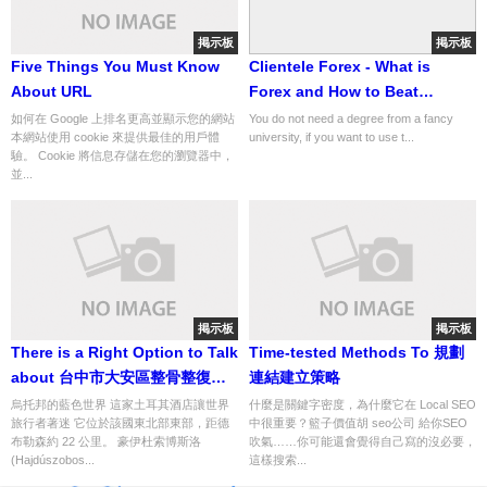
掲示板
掲示板
Five Things You Must Know
Clientele Forex - What is
About URL
Forex and How to Beat
Started... information No. 10
如何在 Google 上排名更高並顯示您的網站
You do not need a degree from a fancy
本網站使用 cookie 來提供最佳的用戶體
university, if you want to use t...
from 422
驗。 Cookie 將信息存儲在您的瀏覽器中，
並...
掲示板
掲示板
There is a Right Option to Talk
Time-tested Methods To 規劃
about 台中市大安區整骨整復推
連結建立策略
拿撥筋 And There's Another
烏托邦的藍色世界 這家土耳其酒店讓世界
什麼是關鍵字密度，為什麼它在 Local SEO
旅行者著迷 它位於該國東北部東部，距德
中很重要？籃子價值胡 seo公司 給你SEO
Manner...
布勒森約 22 公里。 豪伊杜索博斯洛
吹氣……你可能還會覺得自己寫的沒必要，
(Hajdúszobos...
這樣搜索...