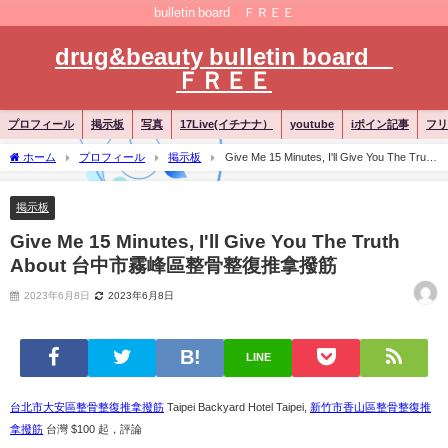
bulletin board ＦＲＥＥ
drug&beauty bulletin board
ＦＲＥＥ
プロフィール
掲示板
写真
17Live(イチナナ）
youtube
iポイン記事
フリ
ホーム
プロフィール
掲示板
Give Me 15 Minutes, I'll Give You The Truth
About 台中市霧峰區整骨整復推拿撥筋
掲示板
Give Me 15 Minutes, I'll Give You The Truth
About 台中市霧峰區整骨整復推拿撥筋
2023年6月8日
2023年6月8日
LINE
台北市大安區整骨整復推拿撥筋
Taipei Backyard Hotel Taipei,
新竹市香山區整骨整復推
拿撥筋
台灣 $100 起，評論