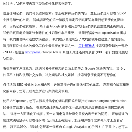
的說法，我們不能再真正談論個性化搜索列表了。
通過使用它們，我們可以確保搜索引擎正確解釋我們的內容，並且我們還可以在 SERP
中獲得額外的出現。 關鍵詞研究的第一階段是確定我們真正認為我們想要優化的關鍵
詞，因為它們確實相關。 為了讓 Google 的算法完全找到我們的頁面並能夠正確閱讀，
我們的頁面處於滿足強制條件的技術條件非常重要。 當我們談論 web optimization 審核
時，我們也會揭示這些技術錯誤。 我們在該領域制定了成功的戰略並建立了優質鏈接。
這是獲得良好排名的優化工作中最重要的要素之一。
買外部連結
搜索引擎營銷的一部分
- SEM - 是通過
wordpress
Google Ads 和其他工具通過付費廣告 (PPC) 有針對性地獲取
訪問者。
吸引潛在客戶注意力、讓訪問者停留在您的頁面上並符合 Google 算法的內容。 如今，
如果不了解和使用社交媒體、社交網絡和社交媒體，搜索引擎優化是不可想像的。
必須準備 SEO 優化的文本和內容，必須選擇合適的圖像和其他元素。 憑藉精心編寫和優
化的內容，您可以成為您所在行業的意見領袖。
使用 SEOptimer，您可以徹底掃描您的網站頁面並根據技術 search engine optimization
的各個方面進行檢查。 響應式設計的最大優勢之一是您無需創建和維護兩個獨立的網
站。 這樣一方面簡化了維護，另一方面也有助於避免重複內容帶來的問題。 正確構建的
響應式網站幾乎可以在任何現代設備上正確顯示，無論用戶在什麼屏幕尺寸上查看它
們。 讓它具體化，我將向您展示一個來自 Google Analytics 的示例！ 在下圖中，您可以