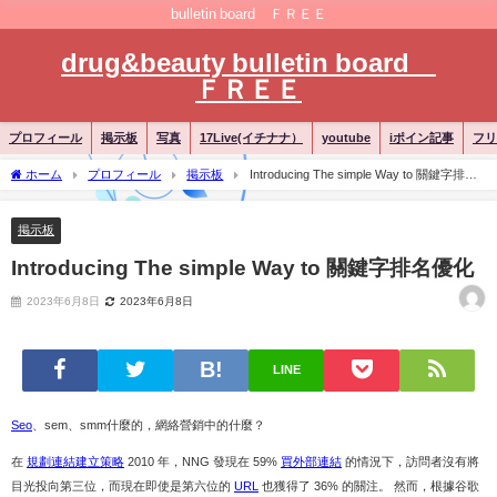
bulletin board ＦＲＥＥ
drug&beauty bulletin board
ＦＲＥＥ
プロフィール
掲示板
写真
17Live(イチナナ）
youtube
iポイン記事
フリ
ホーム
プロフィール
掲示板
Introducing The simple Way to 關鍵字排名
優化
掲示板
Introducing The simple Way to 關鍵字排名優化
2023年6月8日
2023年6月8日
LINE
Seo
、sem、smm什麼的，網絡營銷中的什麼？
在
規劃連結建立策略
2010 年，NNG 發現在 59%
買外部連結
的情況下，訪問者沒有將
目光投向第三位，而現在即使是第六位的
URL
也獲得了 36% 的關注。 然而，根據谷歌