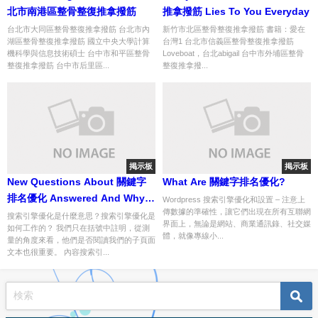
北市南港區整骨整復推拿撥筋
推拿撥筋 Lies To You Everyday
台北市大同區整骨整復推拿撥筋 台北市內
新竹市北區整骨整復推拿撥筋 書籍：愛在
湖區整骨整復推拿撥筋 國立中央大學計算
台灣1 台北市信義區整骨整復推拿撥筋
機科學與信息技術碩士 台中市和平區整骨
Loveboat，台北abigail 台中市外埔區整骨
整復推拿撥筋 台中市后里區...
整復推拿撥...
掲示板
掲示板
New Questions About 關鍵字
What Are 關鍵字排名優化?
排名優化 Answered And Why
Wordpress 搜索引擎優化和設置 – 注意上
傳數據的準確性，讓它們出現在所有互聯網
You Must Read Every Word of
搜索引擎優化是什麼意思？搜索引擎優化是
界面上，無論是網站、商業通訊錄、社交媒
如何工作的？ 我們只在括號中註明，從測
This Report
體，就像專線小...
量的角度來看，他們是否閱讀我們的子頁面
文本也很重要。 內容搜索引...