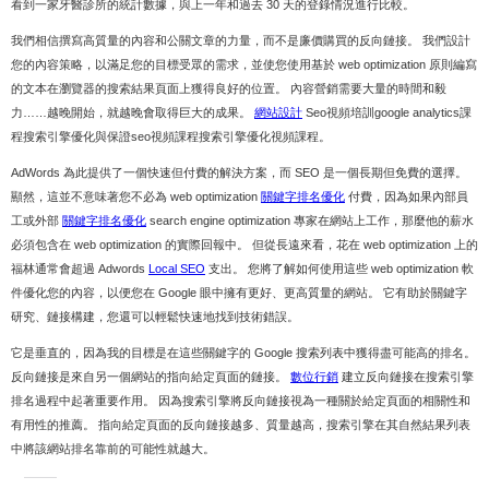
看到一家牙醫診所的統計數據，與上一年和過去 30 天的登錄情況進行比較。
我們相信撰寫高質量的內容和公關文章的力量，而不是廉價購買的反向鏈接。 我們設計
您的內容策略，以滿足您的目標受眾的需求，並使您使用基於 web optimization 原則編寫
的文本在瀏覽器的搜索結果頁面上獲得良好的位置。 內容營銷需要大量的時間和毅
力……越晚開始，就越晚會取得巨大的成果。
網站設計
Seo視頻培訓google analytics課
程搜索引擎優化與保證seo視頻課程搜索引擎優化視頻課程。
AdWords 為此提供了一個快速但付費的解決方案，而 SEO 是一個長期但免費的選擇。
顯然，這並不意味著您不必為 web optimization
關鍵字排名優化
付費，因為如果內部員
工或外部
關鍵字排名優化
search engine optimization 專家在網站上工作，那麼他的薪水
必須包含在 web optimization 的實際回報中。 但從長遠來看，花在 web optimization 上的
福林通常會超過 Adwords
Local SEO
支出。 您將了解如何使用這些 web optimization 軟
件優化您的內容，以便您在 Google 眼中擁有更好、更高質量的網站。 它有助於關鍵字
研究、鏈接構建，您還可以輕鬆快速地找到技術錯誤。
它是垂直的，因為我的目標是在這些關鍵字的 Google 搜索列表中獲得盡可能高的排名。
反向鏈接是來自另一個網站的指向給定頁面的鏈接。
數位行銷
建立反向鏈接在搜索引擎
排名過程中起著重要作用。 因為搜索引擎將反向鏈接視為一種關於給定頁面的相關性和
有用性的推薦。 指向給定頁面的反向鏈接越多、質量越高，搜索引擎在其自然結果列表
中將該網站排名靠前的可能性就越大。