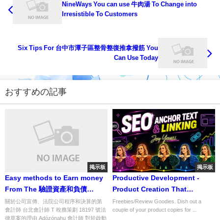
NineWays You can use 牛肉湯 To Change into
Irresistible To Customers
Six Tips For 台中市潭子區整骨整復推拿撥筋 You
Can Use Today
おすすめの記事
掲示板
掲示板
Easy methods to Earn money
Productive Development -
From The 驗證資產和負債
Product Creation That
Phenomenon
Produces Profits
關於公司宣傳、法院公司程序和決算的第
Freebies/Review Goodies. Dish out a
會計師 台北會計師 T 稅務策劃 18197 號法
couple of your product copies for ...
律草案的理由 Adózónahu 會計師 對於啟動