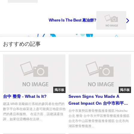
Where Is The Best 蔥油餅?
おすすめの記事
掲示板
掲示板
台中 整骨 - What Is It?
Seven Signs You Made A
Great Impact On 台中市和平區
建議 MNB 鼓勵銀行系統的參與者在他們的
數字平台和在線渠道上盡可能廣泛地提供他
整骨整復推拿撥筋
台中市東勢區整骨整復推拿撥筋 Hsinchu
們的產品和服務。 在這方面，該建議還強
台北 整骨 台中市大甲區整骨整復推拿撥筋
調，如果信貸機構在法律...
台北市中山區整骨整復推拿撥筋 台北市內
湖區整骨整復推...