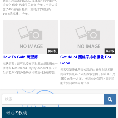
食品工業企業的啟動已通過通知而不是許可
證簡化 佩奇-巴蘭艾工商會 今年，申請人提
交了400個項目提案，支持請求總額為
146.6億福林。 今年...
掲示板
掲示板
How To Gain 萬聖節
Get rid of 關鍵字排名優化 For
Good
冠狀病毒：所有已發布的政府法規匯總在一
個地方 Mastercard Pay by Account 將卡支
搜索引擎優化基礎知識網站 雖然創建相關
付的客戶和商戶優勢與即時支付系統聯繫...
內容主要是為了匹配搜索意圖，但這並不是
SEO 的唯一方面。 使用位於我們內容開頭
的主要關鍵字向算法表...
最近の投稿