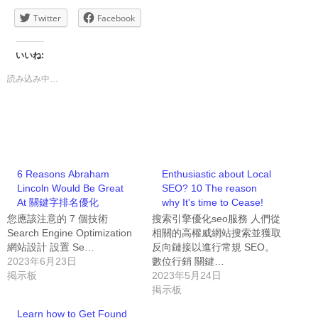
Twitter
Facebook
いいね:
読み込み中…
6 Reasons Abraham
Enthusiastic about Local
Lincoln Would Be Great
SEO? 10 The reason
At 關鍵字排名優化
why It's time to Cease!
您應該注意的 7 個技術
搜索引擎優化seo服務 人們從
Search Engine Optimization
相關的高權威網站搜索並獲取
網站設計 設置 Se…
反向鏈接以進行常規 SEO。
2023年6月23日
數位行銷 關鍵…
掲示板
2023年5月24日
掲示板
Learn how to Get Found