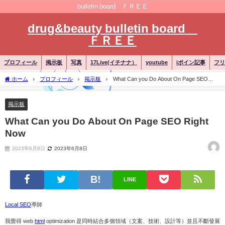
bulletin board ＦＲＥＥ
drug&beauty bulletin board
ＦＲＥＥ
プロフィール
掲示板
写真
17Live(イチナナ）
youtube
iポイン記事
フリ
ホーム
プロフィール
掲示板
What Can you Do About On Page SEO
Right Now
掲示板
What Can you Do About On Page SEO Right
Now
2023年6月8日
2023年6月8日
LINE
Local SEO
導師
我覺得 web
html
optimization 是同時結合多個領域（文案、技術、設計等）並且不斷發展