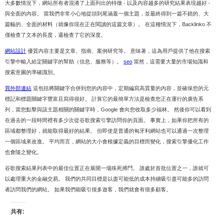
大多數情況下，網站所有者混淆了上面列出的特徵 - 以及內容越多的研究結果表現越好 -
與全面的內容。 當我們非常小心地從頭到尾涵蓋一個主題，並最終得到一篇不錯的、大
篇幅的、全面的材料（就像你現在正在閱讀的這篇文章）。 在這種情況下，Backlinko 不
僅檢查了文本的長度，還檢查了它的深度。
網站設計
優質內容主要是文章、指南、案例研究等。 意味著，這為用戶提供了他在搜索
引擎中輸入給定關鍵字的幫助（信息、服務等）。
seo
當然，這需要大量的市場知識和
搜索意圖的準確識別。
買外部連結
這包括將關鍵字合併到您的內容中，定期編寫高質量的內容，並確保您的元
標記和標題關鍵字豐富且寫得很好。 計算它的最簡單方法是檢查您正在運行的廣告系
列，當您點擊與該主題相關的關鍵字時，Google 會向您收取多少福林。 然後你可以看到
在過去的一段時間裡有多少次從谷歌搜索引擎訪問你的頁面。 事實上，如果你把所有的
區域都整理好，就能取得最好的結果。 但即使是普通的匈牙利網站也可以通過一次整理
一個區域來改進。 平均而言，網站的大小會根據定義的目標而變化，搜索引擎優化工作
也會隨之變化。
谷歌搜索結果列表中的最佳位置正在展開一場殊死搏鬥。 誰處於首批位置之一，誰就可
以處理重大的金融交易。 我們的共同目標是以盡可能低的成本持續吸引盡可能多的訪問
者訪問我們的網站。 如果我們能吸引很多遊客，我們就會有很多顧客。
共有: