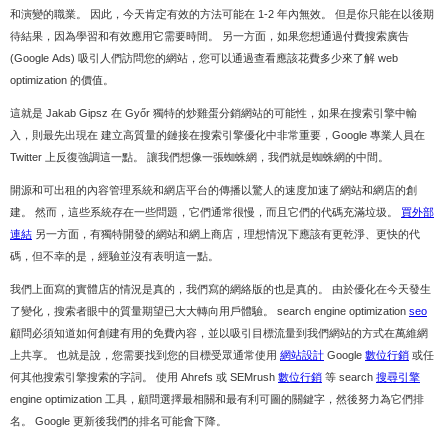
和演變的職業。 因此，今天肯定有效的方法可能在 1-2 年內無效。 但是你只能在以後期
待結果，因為學習和有效應用它需要時間。 另一方面，如果您想通過付費搜索廣告
(Google Ads) 吸引人們訪問您的網站，您可以通過查看應該花費多少來了解 web
optimization 的價值。
這就是 Jakab Gipsz 在 Győr 獨特的炒雞蛋分銷網站的可能性，如果在搜索引擎中輸
入，則最先出現在 建立高質量的鏈接在搜索引擎優化中非常重要，Google 專業人員在
Twitter 上反復強調這一點。 讓我們想像一張蜘蛛網，我們就是蜘蛛網的中間。
開源和可出租的內容管理系統和網店平台的傳播以驚人的速度加速了網站和網店的創
建。 然而，這些系統存在一些問題，它們通常很慢，而且它們的代碼充滿垃圾。
買外部
連結
另一方面，有獨特開發的網站和網上商店，理想情況下應該有更乾淨、更快的代
碼，但不幸的是，經驗並沒有表明這一點。
我們上面寫的實體店的情況是真的，我們寫的網絡版的也是真的。 由於優化在今天發生
了變化，搜索者眼中的質量期望已大大轉向用戶體驗。 search engine optimization
seo
顧問必須知道如何創建有用的免費內容，並以吸引目標流量到我們網站的方式在萬維網
上共享。 也就是說，您需要找到您的目標受眾通常使用
網站設計
Google
數位行銷
或任
何其他搜索引擎搜索的字詞。 使用 Ahrefs 或 SEMrush
數位行銷
等 search
搜尋引擎
engine optimization 工具，顧問選擇最相關和最有利可圖的關鍵字，然後努力為它們排
名。 Google 更新後我們的排名可能會下降。