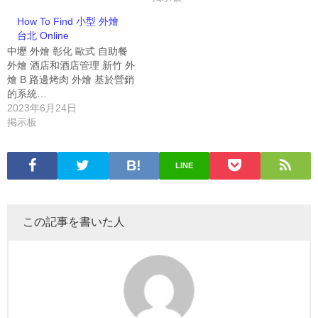
How To Find 小型 外燴
台北 Online
中壢 外燴 彰化 歐式 自助餐
外燴 酒店和酒店管理 新竹 外
燴 B 路邊烤肉 外燴 基於營銷
的系統…
2023年6月24日
掲示板
LINE
この記事を書いた人