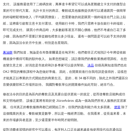
支付。 該服務還使用了二維碼技術，萬事達卡希望它可以成為更難建立卡支付的微型企
業的可行替代方案。 允許卡支付的商店、餐館或其他服務提供商可以通過購買一個簡單
的終端輕鬆增加收入（平均購買價值）。 您需要做的就是購買一個終端並在門上貼上貼
紙，這將吸引顧客注意卡支付選項。 使用銀行卡時，我們只需將卡放在銀行卡終端前，
即可完成支付。 購買小件商品時，大多數顧客甚至不關心價格，他們不考慮自己花了多
少錢，因為他們不需要計算從錢包裡拿出多少現金。 還有一個問題是可以給予支持的期
限，因為該法令於月中生效，特別是在星期四。
蔥油餅
我們知道，無論是在布魯塞爾還是在匈牙利，他們都非正式地預計今年將從收銀
機連接中獲得可觀的額外收入。 如果您想確定，請註冊我們的餐飲業務經理課程。 在您
改變主意之前，好消息是市政府和許多專家可以提供幫助。
冰品
但很高興知道我們也在
OKJ 學院的餐飲課程中為您做好準備。 因此，在開業前進行自我培訓是值得的，這樣您
才能真正以專業的方式開始您的商業生活。 是的，有 34 種不同的，除此之外我們還區分
音樂俱樂部和工作場所款待。 我國對餐飲單位的開業條件如此苛刻，絕非巧合。
修改法令的目的是為區內的餐飲店及其露台提供更統一的規定，從而使餐飲店能夠成功
和文明地經營。 該修正案將有助於使 Józsefváros 成為一個為我們所有人服務的宜居家
園。 任何真正的餐飲服務商都已經開始工作，但我們的盈利能力有太多因素。
便當
除了
這個職業的美女，餐飲確實是數學，所以是一種經濟活動。 在我看來，從長遠來看，未
來的市場參與者是誰，至少還需要半年時間才能明朗。
從對消費者習慣的研究中可以看出，匈牙利人口正在越來越多地使用現代信息通信設