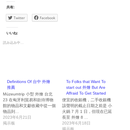
共有:
Twitter
Facebook
いいね:
読み込み中…
Definitions Of 台中 外燴
To Folks that Want To
推薦
start out 外燴 But Are
Affraid To Get Started
Múzeumtrip 小型 外燴 台北
23 在匈牙利貿易和款待博物
便宜的收銀機，二手收銀機
館的物品和文獻收藏中從一個
該聲明的截止日期之前是 小
物品到…
火鍋 7 月 1 日，但現在已延
2023年6月21日
長至 外燴 8 …
掲示板
2023年6月18日
掲示板