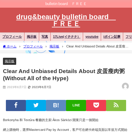
bulletin board ＦＲＥＥ
drug&beauty bulletin board
ＦＲＥＥ
プロフィール
掲示板
写真
17Live(イチナナ）
youtube
iポイン記事
フリ
ホーム
プロフィール
掲示板
Clear And Unbiased Details About 皮蛋瘦肉
粥 (Without All of the Hype)
掲示板
Clear And Unbiased Details About 皮蛋瘦肉粥
(Without All of the Hype)
2023年6月7日
2023年6月7日
LINE
Borkonyha 和 Textúra 餐廳的主廚 Ákos Sárközi 開業只是一個開始
網上購物時，選擇Mastercard Pay by Account，客戶可在網卡終端頁面以常規方式開始