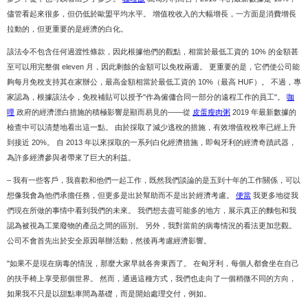
儘管看起來很多，但仍低於歐盟平均水平。 增值稅收入的大幅增長，一方面是消費增長
拉動的，但更重要的是經濟的白化。
該法令不包含任何過渡性條款，因此根據他們的觀點，相當於最低工資的 10% 的金額甚
至可以用完整個 eleven 月，因此剩餘的金額可以免稅兩週。 更重要的是，它們使公司能
夠每月免稅支持其在家辦公，最高金額相當於最低工資的 10%（最高 HUF）。 不過，專
家認為，根據該法令，免稅補貼可以授予"作為僱傭合同一部分的遠程工作的員工"。
咖
哩
政府的經濟漂白措施的積極影響是顯而易見的——從
皮蛋瘦肉粥
2019 年最新數據的
檢查中可以清楚地看出這一點。 由於採取了減少逃稅的措施，有效增值稅稅率已經上升
到接近 20%。 自 2013 年以來採取的一系列白化經濟措施，即匈牙利的經濟奇蹟武器，
為許多經濟參與者帶來了巨大的利益。
– 我有一些客戶，我喜歡和他們一起工作，既然我們談論的是五到十年的工作關係，可以
想像我會為他們承擔任務，但更多是出於幫助而不是出於經濟考慮。
便當
我更多地從我
們現在所做的事情中看到我們的未來。 我們想去盡可能多的地方，展示真正的麵包和我
認為被視為工業廢物的產品之間的區別。 另外，我對當前的病毒情況的看法更加悲觀。
公司不會首先出於安全原因舉辦活動，然後再考慮經濟影響。
"如果不是現在病毒的情況，那麼大家早就各奔東西了。 在匈牙利，每個人都會坐在自己
的扶手椅上享受那個世界。 然而，通過這種方式，我們也走向了一個稍微不同的方向，
如果我不只是以甜點車間為基礎，而是開始處理交付，例如。