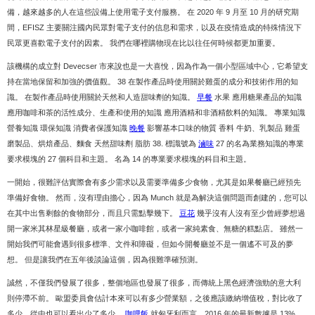
備，越來越多的人在這些設備上使用電子支付服務。 在 2020 年 9 月至 10 月的研究期
間，EFISZ 主要關注國內民眾對電子支付的信息和需求，以及在疫情造成的特殊情況下
民眾更喜歡電子支付的因素。 我們在哪裡購物現在比以往任何時候都更加重要。
該機構的成立對 Devecser 市來說也是一大喜悅，因為作為一個小型區域中心，它希望支
持在當地保留和加強的價值觀。 38 在製作產品時使用關於雞蛋的成分和技術作用的知
識。 在製作產品時使用關於天然和人造甜味劑的知識。
早餐
水果 應用糖果產品的知識
應用咖啡和茶的活性成分、生產和使用的知識 應用酒精和非酒精飲料的知識。 專業知識
營養知識 環保知識 消費者保護知識
晚餐
影響基本口味的物質 香料 牛奶、乳製品 雞蛋
磨製品、烘焙產品、麵食 天然甜味劑 脂肪 38. 標識號為
滷味
27 的名為業務知識的專業
要求模塊的 27 個科目和主題。 名為 14 的專業要求模塊的科目和主題。
一開始，很難評估實際會有多少需求以及需要準備多少食物，尤其是如果餐廳已經預先
準備好食物。 然而，沒有理由擔心，因為 Munch 就是為解決這個問題而創建的，您可以
在其中出售剩餘的食物部分，而且只需點擊幾下。
豆花
幾乎沒有人沒有至少曾經夢想過
開一家米其林星級餐廳，或者一家小咖啡館，或者一家純素食、無糖的糕點店。 雖然一
開始我們可能會遇到很多標準、文件和障礙，但如今開餐廳並不是一個遙不可及的夢
想。 但是讓我們在五年後談論這個，因為很難準確預測。
誠然，不僅我們發展了很多，整個地區也發展了很多，而傳統上黑色經濟強勁的意大利
則停滯不前。 歐盟委員會估計本來可以有多少營業額，之後應該繳納增值稅，對比收了
多少，從中也可以看出少了多少。
咖哩飯
就匈牙利而言，2016 年的最新數據是 13%，