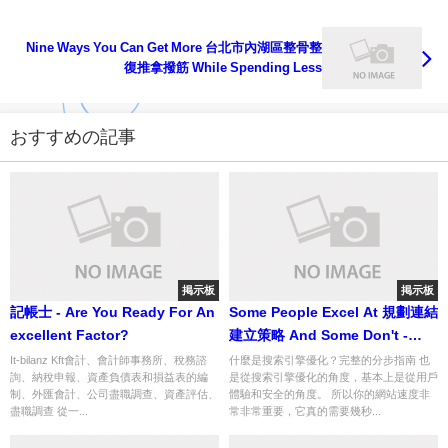
Nine Ways You Can Get More 台北市內湖區整骨整
復推拿撥筋 While Spending Less
おすすめの記事
掲示板
掲示板
記帳士 - Are You Ready For An
Some People Excel At 規劃連結
excellent Factor?
建立策略 And Some Don't -
Which One Are You?
It-bilanz Kft會計、會計師事務所、稅務諮
什麼是搜索引擎優化？完整的分步指南 也
詢、納稅申報、資產負債表和損益表的編
是從搜索引擎優化的角度，基本上是從用戶
制、外匯會計、公司盡職調查、資產評估、
體驗和安全的角度。 所以你的網站速度非
盡職調查 從一...
常非常重要，它真的需要幾秒...