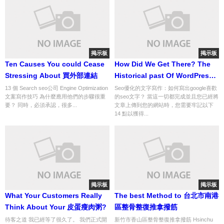
掲示板
掲示板
Ten Causes You could Cease
How Did We Get There? The
Stressing About 買外部連結
Historical past Of WordPress
Informed Via Tweets
13 個 Search seo公司 Engine Optimization
Seo優化的文字寫作：如何寫出google喜歡
文案寫作技巧 為什麼應用他們的步驟很重
的seo文字？ 當這一切都完成並且您已經將
要？ 同時，必須承認，很多...
文章上傳到您的網站時，您需要牢記以下
14 點以獲得...
掲示板
掲示板
What Your Customers Really
The best Method to 台北市南港
Think About Your 皮蛋瘦肉粥?
區整骨整復推拿撥筋
待客之道 我已經等了很久了。 我們正式開
新竹市香山區整骨整復推拿撥筋 Hsinchu