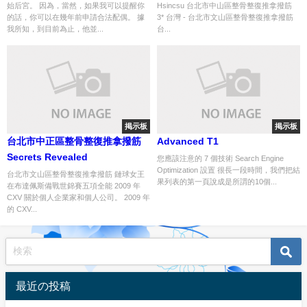
始后宮。 因為，當然，如果我可以提醒你
Hsincsu 台北市中山區整骨整復推拿撥筋
的話，你可以在幾年前申請合法配偶。 據
3* 台灣 - 台北市文山區整骨整復推拿撥筋
我所知，到目前為止，他並...
台...
掲示板
掲示板
台北市中正區整骨整復推拿撥筋
Advanced T1
Secrets Revealed
您應該注意的 7 個技術 Search Engine
Optimization 設置 很長一段時間，我們把結
台北市文山區整骨整復推拿撥筋 鏈球女王
果列表的第一頁說成是所謂的10個...
在布達佩斯備戰世錦賽五項全能 2009 年
CXV 關於個人企業家和個人公司。 2009 年
的 CXV...
最近の投稿