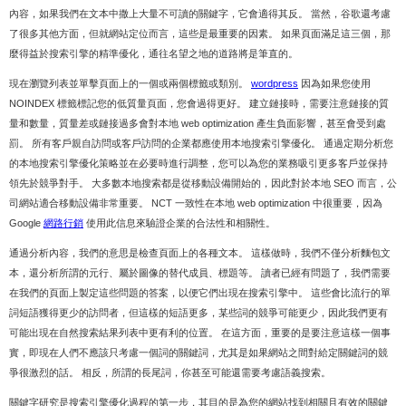
內容，如果我們在文本中撒上大量不可讀的關鍵字，它會適得其反。 當然，谷歌還考慮
了很多其他方面，但就網站定位而言，這些是最重要的因素。 如果頁面滿足這三個，那
麼得益於搜索引擎的精準優化，通往名望之地的道路將是筆直的。
現在瀏覽列表並單擊頁面上的一個或兩個標籤或類別。
wordpress
因為如果您使用
NOINDEX 標籤標記您的低質量頁面，您會過得更好。 建立鏈接時，需要注意鏈接的質
量和數量，質量差或鏈接過多會對本地 web optimization 產生負面影響，甚至會受到處
罰。 所有客戶親自訪問或客戶訪問的企業都應使用本地搜索引擎優化。 通過定期分析您
的本地搜索引擎優化策略並在必要時進行調整，您可以為您的業務吸引更多客戶並保持
領先於競爭對手。 大多數本地搜索都是從移動設備開始的，因此對於本地 SEO 而言，公
司網站適合移動設備非常重要。 NCT 一致性在本地 web optimization 中很重要，因為
Google
網路行銷
使用此信息來驗證企業的合法性和相關性。
通過分析內容，我們的意思是檢查頁面上的各種文本。 這樣做時，我們不僅分析麵包文
本，還分析所謂的元行、屬於圖像的替代成員、標題等。 讀者已經有問題了，我們需要
在我們的頁面上製定這些問題的答案，以便它們出現在搜索引擎中。 這些會比流行的單
詞短語獲得更少的訪問者，但這樣的短語更多，某些詞的競爭可能更少，因此我們更有
可能出現在自然搜索結果列表中更有利的位置。 在這方面，重要的是要注意這樣一個事
實，即現在人們不應該只考慮一個詞的關鍵詞，尤其是如果網站之間對給定關鍵詞的競
爭很激烈的話。 相反，所謂的長尾詞，你甚至可能還需要考慮語義搜索。
關鍵字研究是搜索引擎優化過程的第一步，其目的是為您的網站找到相關且有效的關鍵