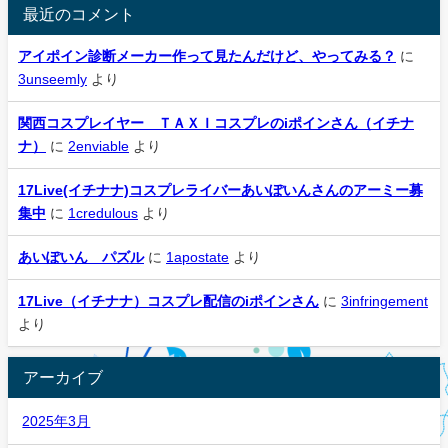
最近のコメント
アイポイン診断メーカー作って見たんだけど、やってみる？
に
3unseemly
より
関西コスプレイヤー ＴＡＸＩコスプレのiポインさん（イチナ
ナ）
に
2enviable
より
17Live(イチナナ)コスプレライバーあいぽいんさんのアーミー募
集中
に
1credulous
より
あいぽいん パズル
に
1apostate
より
17Live（イチナナ）コスプレ配信のiポインさん
に
3infringement
より
アーカイブ
2025年3月