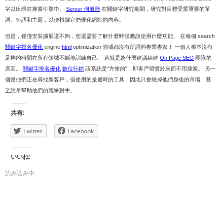
字以出現在搜索引擎中。
Server 伺服器
在關鍵字研究期間，研究對目標受眾重要的單
詞、短語和主題，以便根據它們優化網站的內容。
但是，僅僅安裝擴展還不夠，您還需要了解什麼時候應該使用什麼功能。 在每個 search
關鍵字排名優化
engine
html
optimization 領域都沒有所謂的專業專家！ 一個人根本沒有
足夠的時間在所有領域不斷地訓練自己。 這就是為什麼建議組建
On Page SEO
團隊的
原因。
關鍵字排名優化
數位行銷
該系統是"方便的"，即客戶習慣於來而不用搜索。 另一
個是他們正在尋找新客戶，但使用的是過時的工具，因此只會燒掉他們身後的市場，甚
至經常幫助他們的競爭對手。
共有:
Twitter
Facebook
いいね:
読み込み中…