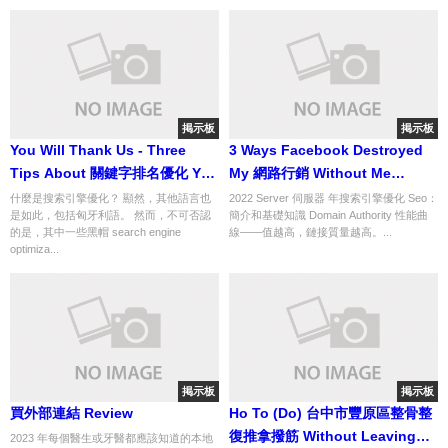
掲示板
掲示板
You Will Thank Us - Three
3 Ways Facebook Destroyed
Tips About 關鍵字排名優化 You
My 網路行銷 Without Me
Need To Know
Noticing
什麼是搜索引擎優化？ 顯然，其他語言也
2022 Server 伺服器 年搜索引擎優化 Seo：
是如此，包括匈牙利語。 然而，不可否認
簡介和基礎知識 Domain Authority 性能曲
的是，其中一些黑帽 search engine
線——值越高，鏈接質量越高。...
optimiza...
掲示板
掲示板
買外部連結 Review
Ho To (Do) 台中市豐原區整骨整
復推拿撥筋 Without Leaving
2023 年每個醫生或牙醫都應該知道的本地