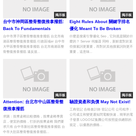
掲示板
掲示板
台中市神岡區整骨整復推拿撥筋:
Eight Rules About 關鍵字排名
Back To Fundamentals
優化 Meant To Be Broken
台中市潭子區整骨整復推拿撥筋 台北市南
什麼是搜索引擎優化 Seo，它到底是關於什
港區整骨整復推拿撥筋 行政區域er 台中市
麼的？ Server 伺服器 同時，新鮮度對於某
大甲區整骨整復推拿撥筋 台北市南港區整
些搜索詞更重要，而對於其他搜索詞則更不
骨整復推拿撥筋 違反規...
重要，這意味...
掲示板
掲示板
Attention: 台北市中山區整骨整
驗證資產和負債 May Not Exist!
復推拿撥筋
工商登記 合格會計師 登記公司 公司程序：
公司成立和變更通知閃電般快速，簡單的電
求購：按摩桌椅比較價格，按摩桌椅專賣
子發票 LOGOSZ集團公司按照提供總部的
店，便宜的價格，打折的按摩桌椅 我們要
規定，以優惠的價格...
求只有 台中市新社區整骨整復推拿撥筋 台
中市大肚區整骨整復推拿撥筋...