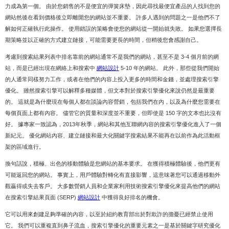
力成為第一個。 由於您銷售的不是便宜的彈簧床墊，因此尋找最便宜產品的人找到您的
網站然後在看到價格後立即離開您的網站並不重要。 許多人遇到的問題之一是他們不了
解如何正確執行此操作。 使用錯誤的策略會使您的網站從一開始就失敗。 如果您選擇長
期策略並以正確的方式建立鏈接，可能需要更長的時間，但稍後您會感謝自己。
考慮到搜索結果列表中排名靠前的網站通常不是我們的網站，甚至不是 3-4 個月前的網
站，而是已經出現在網絡上和搜索中
網站設計
5-10 年的網站。 此外，那些從我們開始
的人通常同樣努力工作，或者在他們的內容上投入更多的時間和金錢，並處理搜索引擎
優化。 雖然搜索引擎可以解釋多種媒體，但文本對於搜索引擎優化來說仍然是最重要
的。 這就是為什麼現在每個人都在談論內容營銷，包括我們在內，以及為什麼您需要在
每個頁面上都有內容。 儘管它的質量和深度並不重要，但即使是 150 字的文本也比沒有
好。 據專家一致認為，2013年秋季，網站和其他互聯網內容的搜索引擎優化進入了一個
新紀元。 優化網站內容、建立鏈接和最大化關鍵字搜索結果不能再在以前作為此活動框
架的區域進行。
換句話說，積極、出色的移動體驗是您網站的基本要求。 在獲得積極體驗後，他們更有
可能返回您的網站。 事實上，用戶體驗對轉化有直接影響，這意味著您可以通過移動外
觀贏得或失去客戶。 大多數營銷人員和企業家利用技術搜索引擎優化來提高他們的網站
在搜索引擎結果頁面 (SERP)
網站設計
中獲得良好排名的機會。
它可以用來創建足夠準確的內容，以至於紐約教育部出於對欺詐的擔憂已經禁止使用
它。 我們可以重複直到鼻子流血，搜索引擎優化的重要元素之一是基於關鍵字研究優化