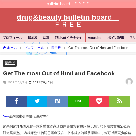
bulletin board ＦＲＥＥ
drug&beauty bulletin board
ＦＲＥＥ
プロフィール
掲示板
写真
17Live(イチナナ）
youtube
iポイン記事
フリ
ホーム
プロフィール
掲示板
Get The most Out of Html and Facebook
掲示板
Get The most Out of Html and Facebook
2023年6月7日
2023年6月7日
LINE
Seo
諮詢搜索引擎優化諮詢2023
如果例如如果您經營一家床墊在線商店並銷售優質有機床墊，您可能不需要首先定位術
語短尾床墊。 有機床墊這個詞已經出現在一個小得多的競爭環境中，你可以用更少的精