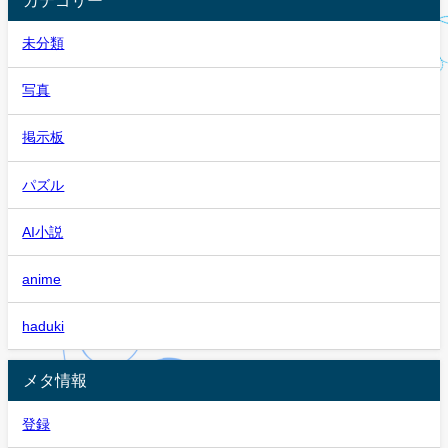
未分類
写真
掲示板
パズル
AI小説
anime
haduki
メタ情報
登録