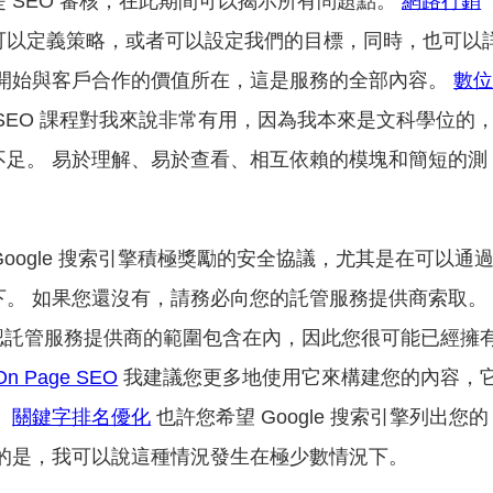
 SEO 審核，在此期間可以揭示所有問題點。
網路行銷
可以定義策略，或者可以設定我們的目標，同時，也可以
是開始與客戶合作的價值所在，這是服務的全部內容。
數
EO 課程對我來說非常有用，因為我本來是文科學位的
不足。 易於理解、易於查看、相互依賴的模塊和簡短的測
Google 搜索引擎積極獎勵的安全協議，尤其是在可以通
下。 如果您還沒有，請務必向您的託管服務提供商索取。
認託管服務提供商的範圍包含在內，因此您很可能已經擁
On Page SEO
我建議您更多地使用它來構建您的內容，
。
關鍵字排名優化
也許您希望 Google 搜索引擎列出您的
幸的是，我可以說這種情況發生在極少數情況下。