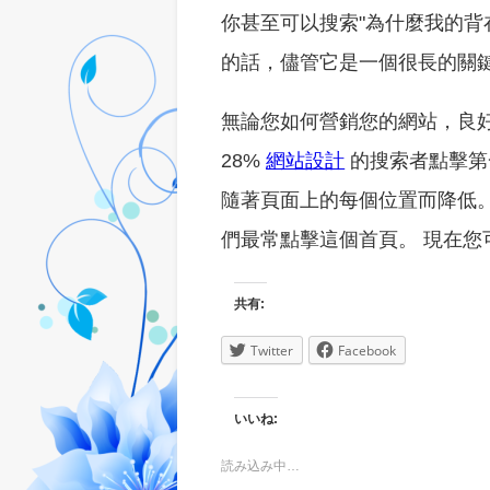
你甚至可以搜索"為什麼我的背在
的話，儘管它是一個很長的關
無論您如何營銷您的網站，良好的 w
28%
網站設計
的搜索者點擊第
隨著頁面上的每個位置而降低
們最常點擊這個首頁。 現在
共有:
Twitter
Facebook
いいね:
読み込み中…