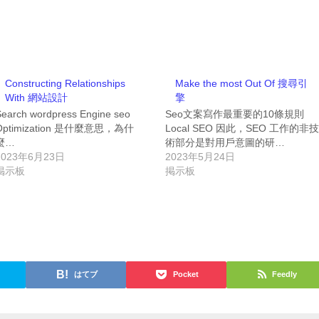
Constructing Relationships
Make the most Out Of 搜尋引
With 網站設計
擎
Search wordpress Engine seo
Seo文案寫作最重要的10條規則
Optimization 是什麼意思，為什
Local SEO 因此，SEO 工作的非
麼…
術部分是對用戶意圖的研…
2023年6月23日
2023年5月24日
掲示板
掲示板
はてブ
Pocket
Feedly