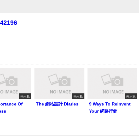
y42196
掲示板
掲示板
掲示板
ortance Of
The 網站設計 Diaries
9 Ways To Reinvent
ess
Your 網路行銷