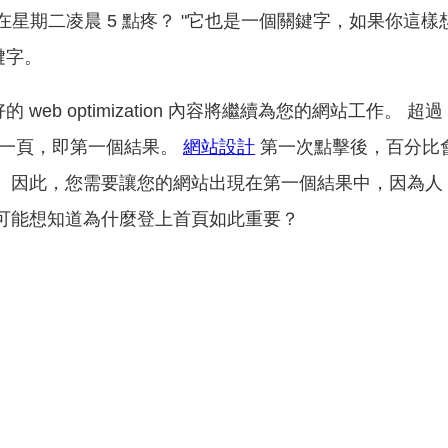
星期二凌晨 5 點疼？ "它也是一個關鍵字，如果你這樣
鍵字。
eb optimization 內容將繼續為您的網站工作。 超過
一頁，即第一個結果。
網站設計
第一次點擊後，百分比
。 因此，您需要讓您的網站出現在第一個結果中，因為人
您可能想知道為什麼登上首頁如此重要？