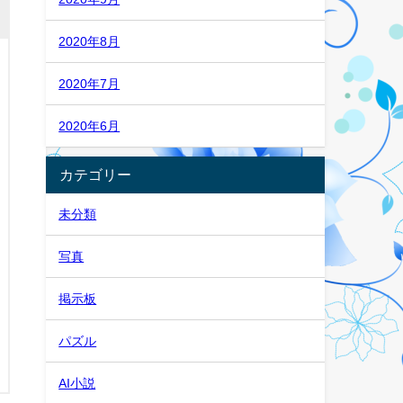
2020年8月
2020年7月
2020年6月
カテゴリー
未分類
写真
掲示板
パズル
AI小説