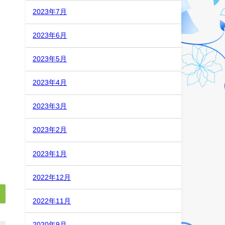
2023年7月
2023年6月
2023年5月
2023年4月
技
2023年3月
2023年2月
2023年1月
2022年12月
2022年11月
2020年9月