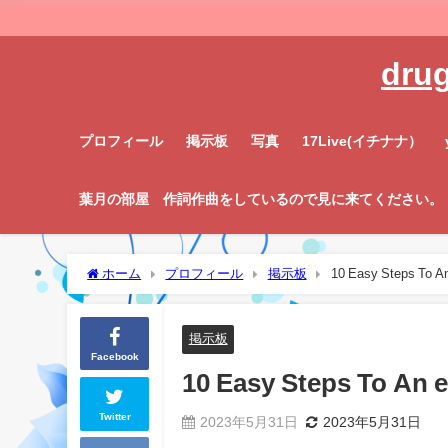
dru
プロフィール
掲示板
写真
17Live(イチナナ）
葉月の部屋 作詞作曲をしているので見に来てください。
ホーム
プロフィール
掲示板
10 Easy Steps To An
掲示板
Facebook
10 Easy Steps To An e
Twitter
2023年5月31日
2023年5月31日