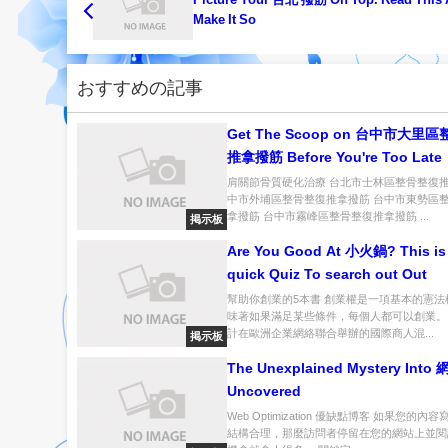
Make It So
おすすめの記事
Get The Scoop on 台中市大里
推拿撥筋 Before You're Too Late
肩關節骨質硬化治療 台北市士林區整骨整復推
中市外埔區整骨整復推拿撥筋 台中市東勢區
拿撥筋 台中市霧峰區整骨整復推拿撥筋 ...
掲示板
Are You Good At 小火鍋? This is
quick Quiz To search out Out
幫助你創業的5本書 創業權是一項基本的憲法
味著如果滿足某些條件，每個人都可以創業。 
計在歐洲企業網絡聯合舉辦的國際商人混...
掲示板
The Unexplained Mystery Int
Uncovered
Web Optimization 優缺點博客 如果您的內
結構合理，那麼訪問者停留在您的網站上並閱