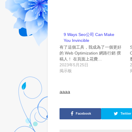
9 Ways Seo公司 Can Make
You Invincible
有了這個工具，我成為了一個更好
的 Web Optimization 網路行銷 撰
稿人！ 在頁面上花費…
2023年5月25日
掲示板
aaaa
Facebook
Twitter