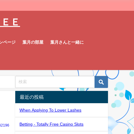
ＦＲＥＥ
ンページ
葉月の部屋
葉月さんと一緒に
最近の投稿
When Applying To Lower Lashes
Betting - Totally Free Casino Slots
42196