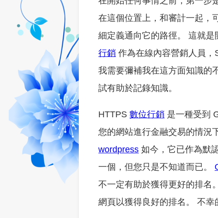
在開始任何事情之前，第一步是
在這個位置上，和審計一起，
細定義通向它的路徑。 這就
行銷
作為在線內容營銷人員，S
我需要彌補我在這方面知識的
試有助於記錄知識。
HTTPS
數位行銷
是一種受到 
您的網站進行金融交易的情況
wordpress
如今，它已作為默
一個，但您只是不知道而已。
不一定有助於獲得更好的排名
網頁以獲得良好的排名。 不