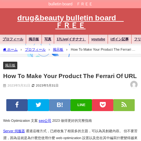
bulletin board ＦＲＥＥ
drug&beauty bulletin board
ＦＲＥＥ
プロフィール
掲示板
写真
17Live(イチナナ）
youtube
iポイン記事
フリ
ホーム
プロフィール
掲示板
How To Make Your Product The Ferrari Of
URL
掲示板
How To Make Your Product The Ferrari Of URL
2023年5月31日
2023年5月31日
LINE
Web Optimization 文案
seo公司
2023 做得更好的完整指南
Server 伺服器
通過這種方式，已經收集了相當多的主題，可以為其創建內容。 但不要苦
澀，因為這就是為什麼您使用什麼 web optimization 設置以及您在其中編寫什麼變得越來