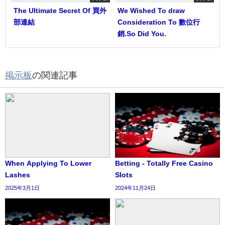
The Ultimate Secret Of 買外
We Wished To draw
部連結
Consideration To 數位行
銷.So Did You.
掲示板
の関連記事
When Applying To Lower
Betting - Totally Free Casino
Lashes
Slots
2025年3月1日
2024年11月24日