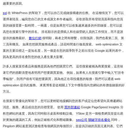
越重要的原因。
ssl
在 WhitePress 的幫助下，您可以自己完成鏈接構建的任務。 在這種情況下，您可以
選擇著陸頁，編寫您自己的文本或讓文本作者編寫。 谷歌抓取所有登陸頁面和指向您頁
面的鏈接需要一點時間，一兩週，但是如果您可以收集越來越多的外部鏈接，您可以提
高您在搜索引擎中的排名。 排名顯示的是撰稿人和在線營銷人員的工作情況，而不是誰
提供的服務最好。
數位行銷
很明顯，兩者之間有聯繫，但我強調，我們也看第二頁、第
三頁和幾頁。 如果您想購買服務或產品，請花時間進行徹底搜索。 web optimization 文
案的主要目標之一是知名度，另一個是在您的競爭對手之前出現在 Google 結果列表中，
因為更高的排名會對您的收入產生重大影響。
許多人搜索某些產品和服務是因為他們想購買它們。 這些搜索被稱為商業搜索，這意味
著它們的措辭清楚地表明用戶想要購買某物。 例如，如果有人在搜索引擎中輸入"打折冬
季輪胎"，則用戶很有可能想要購買，因為他正在尋找優惠的報價 - 我們可以通過 web
optimization 提供此服務。 來賓博客是從相關上下文中獲取指向您網站的有價值鏈接的好
方法。
在搜索引擎優化的幫助下，您可以更輕鬆地接觸到您的客戶或定位您希望向其傳遞網站
消息、服務、產品或信息的目標受眾。 使用
買外部連結
Google PageSpeed Insights 分
析您網站的速度，因為它同時顯示桌面和移動設備。 YSlow 是另一個檢查網頁並提出易
於實施的建議的工具，例如正確格式化和壓縮圖像。
seo公司
關鍵字排名優化
同時，
Pingdom 網站速度測試會檢查每個網頁的每個部分，並提供詳細的頁面元素列表、它們