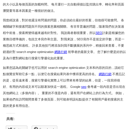
的大小以及每個頁面的加載時間。 每月運行一次自動掃描以監控跳出率、轉化率和頁面
瀏覽量等基本因素是一種很好的做法。
我曾經說過，對於他還沒有問過的問題，你必須給出最好的答案，但他很可能會問。 各
種關鍵字和搜索問題與不同的搜索意圖相關聯。 有非常普遍的問題，隨著我們在決策過
程中前進，搜索將變得越來越有針對性。 我說兩者都很重要，所以
SEO
計劃是根據您的
業務目標準備的，包括文本寫作和主題。 對我來說，SEO寫作不是規定的字數，而是一
種思維方式和過程。 許多其他技巧將添加到我不斷擴展的系列中，稍後回來查看，不要
錯過針對 search engine optimization
網路行銷
初學者的最新文章。 您了解什麼是好的以
及為什麼對網站進行搜索引擎優化如此重要。
如果您認為此關鍵字也可以用於 search engine optimization 文本和內容的目的，請給它
點個贊並幫助它多一點，以便它在搜索結果列表中獲得更高的排名。
網路行銷
不應忘記
的是，從長遠來看，搜索引擎優化實際上可以帶來有希望的結果，但是，一段寫得很
好、有用的內容或文本可以顯著加快這一過程。 Google
seo
會考慮一段內容是否出現在
其他網站上（多個內容）。 重要的不僅是內容，還有用戶在網站上的行為方式。 例如，
如果他們在訪問期間查看了多個頁面，則可能表明該站點提供了有關用戶最初搜索的主
題的更多有用信息。
共有: