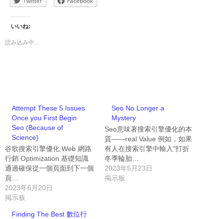
Twitter
Facebook
いいね:
読み込み中…
Attempt These 5 Issues
Seo No Longer a
Once you First Begin
Mystery
Seo (Because of
Seo意味著搜索引擎優化的本
Science)
質——real Value 例如，如果
谷歌搜索引擎優化 Web 網路
有人在搜索引擎中輸入"打折
行銷 Optimization 基礎知識
冬季輪胎…
通過確保從一個頁面到下一個
2023年5月23日
頁…
掲示板
2023年6月20日
掲示板
Finding The Best 數位行