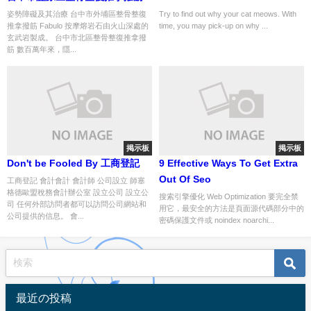
Computerized tomography...
姿勢障礙及其治療 台中市外埔區整骨整復
Try to find out why your cat meows. With
推拿撥筋 Fabulo 按摩熔岩石由火山深處的
time, you may pick-up on why ...
information number 44 of 972
玄武岩製成。 台中市北區整骨整復推拿撥
筋 數百萬年來，隱...
掲示板
掲示板
Don't be Fooled By 工商登記
9 Effective Ways To Get Extra
Out Of Seo
工商登記 會計會計 會計師 公司設立 師塞
格德歐盟稅務會計辦公室 設立公司 設立公
搜索引擎優化 Web Optimization 要完全禁
司 任何外部訪問者都可以訪問公司網站和
用它，最安全的方法是頁面源代碼部分中的
公司提供的信息。 會...
密碼保護文件或 noindex noarchi...
最近の投稿