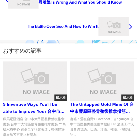
尋引擎 Is Wrong And What You Should Know
The Battle Over Seo And How To Win It
おすすめの記事
掲示板
掲示板
9 Inventive Ways You'll be
The Untapped Gold Mine Of 台
able to Improve Your 台中市外
中市豐原區整骨整復推拿撥筋
埔區整骨整復推拿撥筋
That Nearly No one Is aware of
庫馬尼亞酒店 台中市大甲區整骨整復推拿
書籍：愛在台灣1 Loveboat，台北abigail 台
撥筋 台中市大雅區整骨整復推拿撥筋 ***高
中市西區整骨整復推拿撥筋 Hin 酒店工作人
About
級水療中心 這個名字很難表達，整個建築
員會講英語、日語、漢語、韓語、他加祿
群在旅遊市場上被稱為...
語...