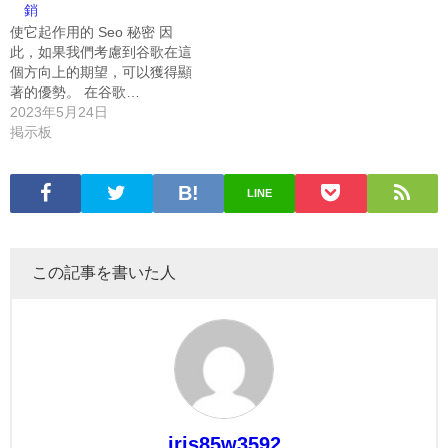
銷
使它起作用的 Seo 秘密 因
此，如果我們考慮到谷歌在這
個方向上的期望，可以獲得顯
著的優勢。 在谷歌…
2023年5月24日
掲示板
LINE
この記事を書いた人
iris85w3592