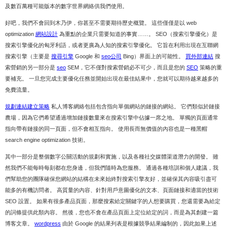
及數百萬種可能版本的數字世界網絡供我們使用。
好吧，我們不會回到木乃伊，你甚至不需要期待歷史概覽。 這些僅僅是以 web
optimization
網站設計
為重點的企業只需要知道的事實……。 SEO（搜索引擎優化）是
搜索引擎優化的匈牙利語，或者更廣為人知的搜索引擎優化。 它旨在利用出現在互聯網
搜索引擎（主要是
搜尋引擎
Google 和
seo公司
Bing）界面上的可能性。
買外部連結
搜
索營銷的另一部分是
seo
SEM，它不僅對搜索營銷必不可少，而且是您的
SEO
策略的重
要補充。 一旦您完成主要優化任務並開始出現在最佳結果中，您就可以期待越來越多的
免費流量。
規劃連結建立策略
私人博客網絡包括包含指向單個網站的鏈接的網站。 它們類似於鏈接
農場，因為它們希望通過增加鏈接數量來在搜索引擎中佔據一席之地。 單獨的頁面通常
指向帶有鏈接的同一頁面，但不會相互指向。 使用長而無價值的內容也是一種黑帽
search engine optimization 技術。
其中一部分是整個數字公關活動的規劃和實施，以及各種社交媒體渠道潛力的開發。 雖
然我們不能每時每刻都在您身邊，但我們隨時為您服務。 通過各種培訓和個人建議，我
們幫助您的團隊確保您網站的結構在未來始終對搜索引擎友好，並確保其內容吸引盡可
能多的有機訪問者。 高質量的內容、針對用戶意圖優化的文本、頁面鏈接和適當的技術
SEO 設置。 如果有很多產品頁面，那麼搜索給定關鍵字的人想要購買，您還需要為給定
的詞條提供此類內容。 然後，您也不會在產品頁面上定位給定的詞，而是為其創建一篇
博客文章。
wordpress
由於 Google 的結果列表是根據競爭結果編制的，因此如果上述