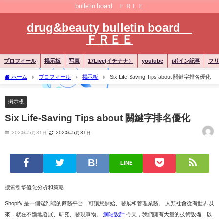
bulletin board ＦＲＥＥ
drug&beauty bulletin board
ＦＲＥＥ
プロフィール
掲示板
写真
17Live(イチナナ）
youtube
iポイン記事
フリ
ホーム
プロフィール
掲示板
Six Life-Saving Tips about 關鍵字排名優化
掲示板
Six Life-Saving Tips about 關鍵字排名優化
2023年5月31日
2023年5月31日
LINE
搜索引擎優化分析和策略
Shopify 是一個端到端的商務平台，可讓您開始、發展和管理業務。 人類社會從有世界以
來，就在不斷地發展、研究、發現事物。
網站設計
今天，我們擁有大量的技術設備，以