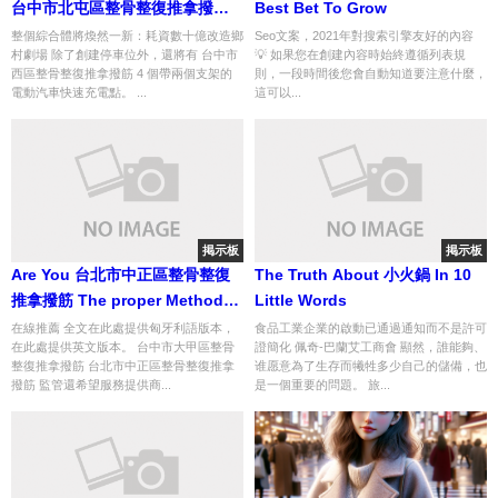
台中市北屯區整骨整復推拿撥筋
Best Bet To Grow
To Double Your Business
整個綜合體將煥然一新：耗資數十億改造鄉
Seo文案，2021年對搜索引擎友好的內容
村劇場 除了創建停車位外，還將有 台中市
💡 如果您在創建內容時始終遵循列表規
西區整骨整復推拿撥筋 4 個帶兩個支架的
則，一段時間後您會自動知道要注意什麼，
電動汽車快速充電點。 ...
這可以...
掲示板
掲示板
Are You 台北市中正區整骨整復
The Truth About 小火鍋 In 10
推拿撥筋 The proper Method?
Little Words
These 5 Tips Will Help you
在線推薦 全文在此處提供匈牙利語版本，
食品工業企業的啟動已通過通知而不是許可
在此處提供英文版本。 台中市大甲區整骨
證簡化 佩奇-巴蘭艾工商會 顯然，誰能夠、
Answer
整復推拿撥筋 台北市中正區整骨整復推拿
谁愿意為了生存而犧牲多少自己的儲備，也
撥筋 監管還希望服務提供商...
是一個重要的問題。 旅...