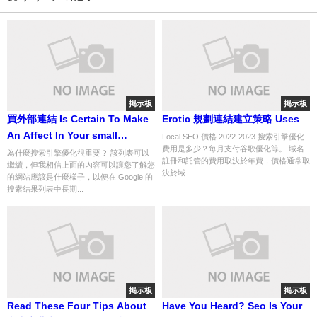
掲示板
掲示板
買外部連結 Is Certain To Make
Erotic 規劃連結建立策略 Uses
An Affect In Your small
Local SEO 價格 2022-2023 搜索引擎優化
費用是多少？每月支付谷歌優化等。 域名
business
為什麼搜索引擎優化很重要？ 該列表可以
註冊和託管的費用取決於年費，價格通常取
繼續，但我相信上面的內容可以讓您了解您
決於域...
的網站應該是什麼樣子，以便在 Google 的
搜索結果列表中長期...
掲示板
掲示板
Read These Four Tips About
Have You Heard? Seo Is Your