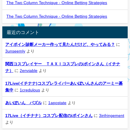
The Two Column Technique - Online Betting Strategies
The Two Column Technique - Online Betting Strategies
最近のコメント
アイポイン診断メーカー作って見たんだけど、やってみる？
に
3unseemly
より
関西コスプレイヤー ＴＡＸＩコスプレのiポインさん（イチナ
ナ）
に
2enviable
より
17Live(イチナナ)コスプレライバーあいぽいんさんのアーミー募
集中
に
1credulous
より
あいぽいん パズル
に
1apostate
より
17Live（イチナナ）コスプレ配信のiポインさん
に
3infringement
より