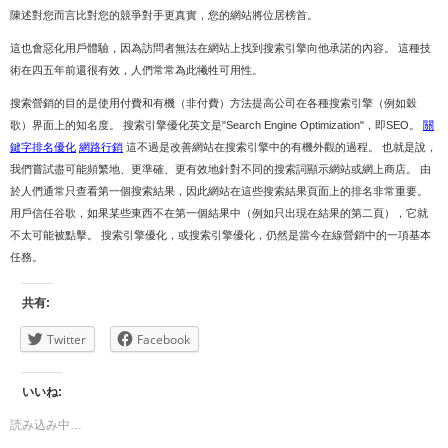
陳述對您而言比對您的競爭對手更真實，您的網站將位居榜首。
這也會惡化用戶體驗，因為訪問者無法在網站上找到搜索引擎向他承諾的內容。 這種技
術在四五年前還很有效，人們常常為此犧牲可用性。
搜索營銷的目的是使用付費和有機（非付費）方法提高公司在各種搜索引擎（例如穀
歌）界面上的知名度。 搜索引擎優化英文是"Search Engine Optimization"，即SEO。
關
鍵字排名優化
網路行銷
這不過是改善網站在搜索引擎中的有機外觀的過程。 也就是說，
我們嘗試盡可能頻繁地、更準確、更有效地針對不同的搜索詞顯示網站或網上商店。 由
於人們通常只查看第一個搜索結果，因此網站在這些搜索結果頁面上的排名非常重要。
用戶信任谷歌，如果某些東西不在第一個結果中（例如只出現在結果的第二頁），它就
不太可能被點擊。 搜索引擎優化，或搜索引擎優化，仍然是當今在線營銷中的一項基本
任務。
共有:
Twitter
Facebook
いいね:
読み込み中…