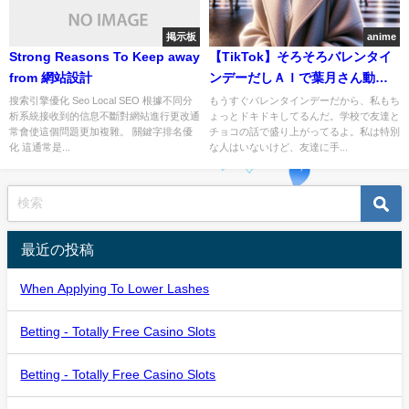
掲示板
anime
Strong Reasons To Keep away
【TikTok】そろそろバレンタイ
from 網站設計
ンデーだしＡＩで葉月さん動か
してみた
搜索引擎優化 Seo Local SEO 根據不同分
もうすぐバレンタインデーだから、私もち
析系統接收到的信息不斷對網站進行更改通
ょっとドキドキしてるんだ。学校で友達と
常會使這個問題更加複雜。 關鍵字排名優
チョコの話で盛り上がってるよ。私は特別
化 這通常是...
な人はいないけど、友達に手...
最近の投稿
When Applying To Lower Lashes
Betting - Totally Free Casino Slots
Betting - Totally Free Casino Slots