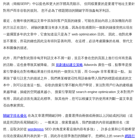
列表（簡稱SERP）中以藍色和更大的字體高亮顯示。 但同樣重要的是要遵守地址主要針
對用戶而非谷歌的規則。 您不必為了標題開頭的關鍵字而強姦匈牙利語。
最近，在幾年後的雜誌文章中添加到客戶頁面的鏈接，可能在原始內容上添加幾段內容
的方法正在流行。 經驗的數量沒有多大意義，因為谷歌感覺到一個新的鏈接突然出現在
一篇擱置多年的文章中，它會知道這只是為了 web optimization 目的。 因此，他對此事
並不重視，所花的錢也因此沒有得到妥善利用。 在這裡，必須考慮圖像的名稱、替代文
本和圖像的描述。
此外，用戶會對此類非匈牙利語文本不屑一顧，並且不會在您的頁面上進行任何有意義
的活動，這也會導致其被降級。 與
規劃連結建立策略
Adwords 廣告一樣，點擊率是搜
索引擎優化在對有機結果進行排名時的一個突出方面，而 Google 非常看重這一點。 如
果除了吸引註意力的描述之外，我們將某種號召性用語偷偷帶入我們的標題或描述的文
本中，則可以促進這一點。 谷歌的搜索引擎不斷向用戶學習，算法對用戶行為的建模越
來越準確，操縱的空間越來越小。 搜索引擎期望 search engine optimization 文本對用戶
有用，因此必須首先滿足此標準。 除其他外，您可以根據文字的使用來判斷一篇文章是
否由專家撰寫。
關鍵字排名優化
在為文章選擇關鍵詞時，盡量選擇由兩個或兩個以上詞組成的詞組（這
就是所謂的長尾關鍵詞）。 一般來說，搜索量越高，我們創建的內容就越難排名（當
然，這取決於從
wordpress
SEO 的角度來看這個內容有多強）。 許多企業和公司都希望
出現在搜索結果列表的第一頁，因此存在競爭激烈的關鍵字。 您網站上的 search
網路行