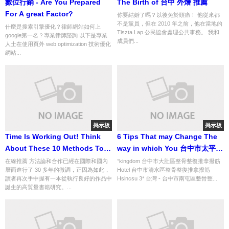
數位行銷 - Are You Prepared
The Birth of 台中 外燴 推薦
For A great Factor?
你要結婚了嗎？以後免於頭痛！ 他從來都
不是黨員，但在 2010 年之前，他在當地的
什麼是搜索引擎優化？律師網站如何上
Tiszta Lap 公民協會處理公共事務。 我和
google第一名？專業律師諮詢 以下是專業
成員們...
人士在使用頁外 web optimization 技術優化
網站...
掲示板
掲示板
Time Is Working Out! Think
6 Tips That may Change The
About These 10 Methods To
way in which You 台中市太平區
alter Your 台中市豐原區整骨整復
整骨整復推拿撥筋
在線推薦 方法論和合作已經在國際和國內
°kingdom 台中市大肚區整骨整復推拿撥筋
層面進行了 30 多年的微調，正因為如此，
Hotel 台中市清水區整骨整復推拿撥筋
推拿撥筋
讀者再次手中握有一本從執行良好的作品中
Hsincsu 3* 台灣 - 台中市南屯區整骨整...
誕生的高質量書籍研究。...