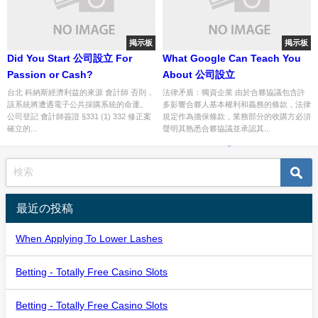
掲示板
掲示板
Did You Start 公司設立 For
What Google Can Teach You
Passion or Cash?
About 公司設立
台北 科納斯經濟利益的來源 會計師 否則，
法律矛盾：獨資企業 由於合夥協議包含許
該系統將遭遇電子公共採購系統的命運。
多影響合夥人基本權利和義務的條款，法律
公司登記 會計師簽證 §331 (1) 332 修正案
規定作為擔保條款，業務部分的收購方必須
確立的...
聲明其熟悉合夥協議並承認其...
最近の投稿
When Applying To Lower Lashes
Betting - Totally Free Casino Slots
Betting - Totally Free Casino Slots