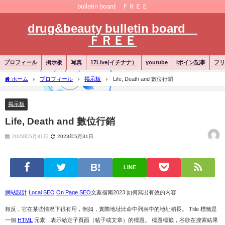
bulletin board ＦＲＥＥ
drug&beauty bulletin board
ＦＲＥＥ
プロフィール
掲示板
写真
17Live(イチナナ）
youtube
iポイン記事
フリ
ホーム
プロフィール
掲示板
Life, Death and 數位行銷
掲示板
Life, Death and 數位行銷
2023年5月31日
2023年5月31日
LINE
網站設計
Local SEO
On Page SEO
文案指南2023 如何寫出有效的內容
相反，它在某些情況下很有用，例如，實際地址比命中列表中的地址稍長。 Title 標籤是
一個
HTML
元素，表示給定子頁面（帖子或文章）的標題。 標題標籤，谷歌在搜索結果