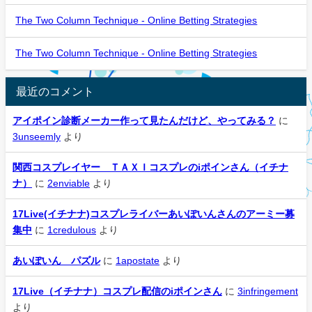
The Two Column Technique - Online Betting Strategies
The Two Column Technique - Online Betting Strategies
最近のコメント
アイポイン診断メーカー作って見たんだけど、やってみる？
に
3unseemly
より
関西コスプレイヤー ＴＡＸＩコスプレのiポインさん（イチナ
ナ）
に
2enviable
より
17Live(イチナナ)コスプレライバーあいぽいんさんのアーミー募
集中
に
1credulous
より
あいぽいん パズル
に
1apostate
より
17Live（イチナナ）コスプレ配信のiポインさん
に
3infringement
より