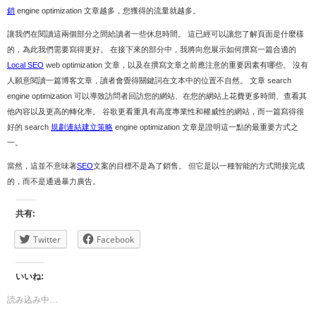
銷
engine optimization 文章越多，您獲得的流量就越多。
讓我們在閱讀這兩個部分之間給讀者一些休息時間。 這已經可以讓您了解頁面是什麼樣
的，為此我們需要寫得更好。 在接下來的部分中，我將向您展示如何撰寫一篇合適的
Local SEO
web optimization 文章，以及在撰寫文章之前應注意的重要因素有哪些。 沒有
人願意閱讀一篇博客文章，讀者會覺得關鍵詞在文本中的位置不自然。 文章 search
engine optimization 可以導致訪問者回訪您的網站、在您的網站上花費更多時間、查看其
他內容以及更高的轉化率。 谷歌更看重具有高度專業性和權威性的網站，而一篇寫得很
好的 search
規劃連結建立策略
engine optimization 文章是證明這一點的最重要方式之
一。
當然，這並不意味著
SEO
文案的目標不是為了銷售。 但它是以一種智能的方式間接完成
的，而不是通過暴力廣告。
共有:
Twitter
Facebook
いいね:
読み込み中…