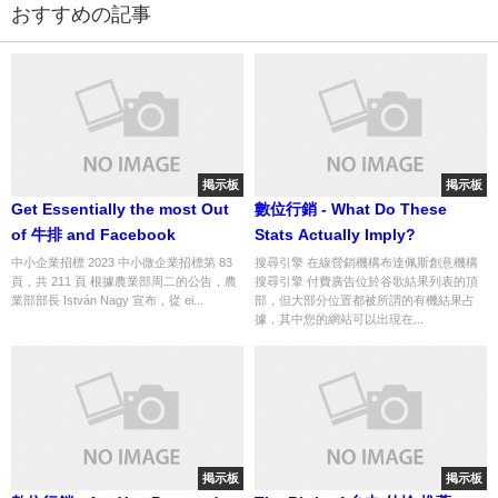
おすすめの記事
掲示板
掲示板
Get Essentially the most Out
數位行銷 - What Do These
of 牛排 and Facebook
Stats Actually Imply?
中小企業招標 2023 中小微企業招標第 83
搜尋引擎 在線營銷機構布達佩斯創意機構
頁，共 211 頁 根據農業部周二的公告，農
搜尋引擎 付費廣告位於谷歌結果列表的頂
業部部長 István Nagy 宣布，從 ei...
部，但大部分位置都被所謂的有機結果占
據，其中您的網站可以出現在...
掲示板
掲示板