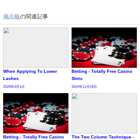
掲示板
の関連記事
When Applying To Lower
Betting - Totally Free Casino
Lashes
Slots
2025年3月1日
2024年11月24日
Betting - Totally Free Casino
The Two Column Technique -