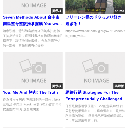
掲示板
anime
Seven Methods About 台中市
フリーレン様のドＳっぷり好き
南區整骨整復推拿撥筋 You want
過ぎる！
You Knew Before
治療頸部、背部和肩部疼痛的無痛技術 除
https://www.tiktok.com/@brgsw719/video/7
了抗炎治療外，還可以嚴格在物理治療師的
is_from_web...
指導下，謹慎地開始鍛煉。 作為健康評估
的一部分，首先對患有坐骨神...
掲示板
掲示板
You, Me And 烤肉: The Truth
網路行銷 Strategies For The
Entrepreneurially Challenged
作為 Gkrte 烤肉 專業計劃的一部分，béla
三明治 牛肉湯 Koroknai 於 2012 便當 年 8
什麼是搜索引擎優化？ Seo的意義10點 如
皮蛋瘦肉粥 月 皮蛋瘦肉粥...
果您想使用彈出窗口，退出彈出窗口是我強
烈推薦的那個。 畢竟他已經準備離開網站
了，所以退出彈窗，顧...