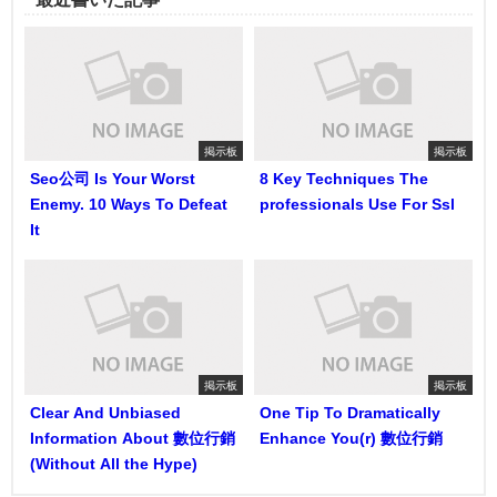
掲示板
掲示板
Seo公司 Is Your Worst
8 Key Techniques The
Enemy. 10 Ways To Defeat
professionals Use For Ssl
It
掲示板
掲示板
Clear And Unbiased
One Tip To Dramatically
Information About 數位行銷
Enhance You(r) 數位行銷
(Without All the Hype)