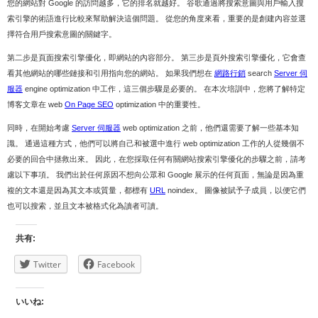
您的網站對 Google 的訪問越多，它的排名就越好。 谷歌通過將搜索意圖與用戶輸入搜
索引擎的術語進行比較來幫助解決這個問題。 從您的角度來看，重要的是創建內容並選
擇符合用戶搜索意圖的關鍵字。
第二步是頁面搜索引擎優化，即網站的內容部分。 第三步是頁外搜索引擎優化，它會查
看其他網站的哪些鏈接和引用指向您的網站。 如果我們想在
網路行銷
search
Server 伺
服器
engine optimization 中工作，這三個步驟是必要的。 在本次培訓中，您將了解特定
博客文章在 web
On Page SEO
optimization 中的重要性。
同時，在開始考慮
Server 伺服器
web optimization 之前，他們還需要了解一些基本知
識。 通過這種方式，他們可以將自己和被選中進行 web optimization 工作的人從幾個不
必要的回合中拯救出來。 因此，在您採取任何有關網站搜索引擎優化的步驟之前，請考
慮以下事項。 我們出於任何原因不想向公眾和 Google 展示的任何頁面，無論是因為重
複的文本還是因為其文本或質量，都標有
URL
noindex。 圖像被賦予子成員，以便它們
也可以搜索，並且文本被格式化為讀者可讀。
共有:
Twitter
Facebook
いいね: