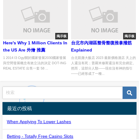
掲示板
掲示板
Here's Why 1 Million Clients In
台北市內湖區整骨整復推拿撥筋
the US Are 外燴 推薦
Explained
1 2014 I3 Ogy關於國家發展2030國家發展
台北凱撒大飯店 2023 最新價格酒店 天上的
與空間發展概念有效立法的決定 DOT-ING
人還沒有死；普羅米修斯還沒有完全綁定。
REAL ESTATE 出售一套 58 ...
然而，這部分人類——現在沒有神的指引
——已經形成了一種...
最近の投稿
When Applying To Lower Lashes
Betting - Totally Free Casino Slots