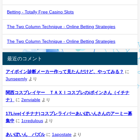
Betting - Totally Free Casino Slots
The Two Column Technique - Online Betting Strategies
The Two Column Technique - Online Betting Strategies
最近のコメント
アイポイン診断メーカー作って見たんだけど、やってみる？
に
3unseemly
より
関西コスプレイヤー ＴＡＸＩコスプレのiポインさん（イチナ
ナ）
に
2enviable
より
17Live(イチナナ)コスプレライバーあいぽいんさんのアーミー募
集中
に
1credulous
より
あいぽいん パズル
に
1apostate
より