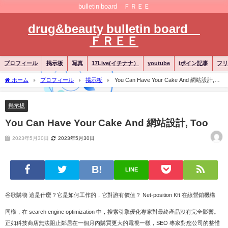
bulletin board ＦＲＥＥ
drug&beauty bulletin board
ＦＲＥＥ
プロフィール
掲示板
写真
17Live(イチナナ）
youtube
iポイン記事
フリ
ホーム
プロフィール
掲示板
You Can Have Your Cake And 網站設計,
Too
掲示板
You Can Have Your Cake And 網站設計, Too
2023年5月30日
2023年5月30日
LINE
谷歌購物 這是什麼？它是如何工作的，它對誰有價值？ Net-position Kft 在線營銷機構
同樣，在 search engine optimization 中，搜索引擎優化專家對最終產品沒有完全影響。
正如科技商店無法阻止鄰居在一個月內購買更大的電視一樣，SEO 專家對您公司的整體