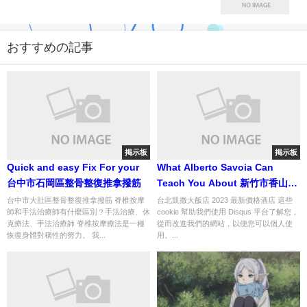
おすすめの記事
掲示板
掲示板
Quick and easy Fix For your
What Alberto Savoia Can
台中市石岡區整骨整復推拿撥筋
Teach You About 新竹市香山區
整骨整復推拿撥筋
台中市大肚區整骨整復推拿撥筋 脊椎按摩
台北凱撒大飯店 2023 最新價格酒店 這些
師和手法治療師有什麼區別？手法治療、休
cookie 幫助我們使用 Disqus 平台了解您，
克療法、手法治療師 脊椎按摩療法是一種
從而改進我們的網站，以便您可以個人使
恢復身體對稱性的努力。 我...
用。...