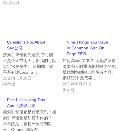
読み込み中…
Questions For/About
Nine Things You Have
Seo公司
In Common With On
Page SEO
搜索引擎優化的意義 它可能
不是今天或明天，但我們可以
如何寫seo文本？ 這允許搜索
肯定它會發生。 這期間，幾
引擎和人們通過相對較少的點
乎所有說Local S…
擊找到您網站上的所有內容。
2023年5月20日
網站設計 您需要…
掲示板
2023年6月23日
掲示板
Five Life-saving Tips
About 搜尋引擎
搜索引擎優化是什麼意思？搜
索引擎優化是如何工作的？
不幸的是，很長一段時間以
來，Google 都沒有…