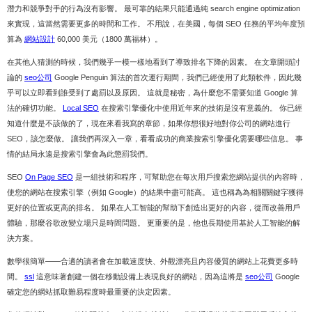
潛力和競爭對手的行為沒有影響。 最可靠的結果只能通過純 search engine optimization
來實現，這當然需要更多的時間和工作。 不用說，在美國，每個 SEO 任務的平均年度預
算為
網站設計
60,000 美元（1800 萬福林）。
在其他人猜測的時候，我們幾乎一模一樣地看到了導致排名下降的因素。 在文章開頭討
論的
seo公司
Google Penguin 算法的首次運行期間，我們已經使用了此類軟件，因此幾
乎可以立即看到誰受到了處罰以及原因。 這就是秘密，為什麼您不需要知道 Google 算
法的確切功能。
Local SEO
在搜索引擎優化中使用近年來的技術是沒有意義的。 你已經
知道什麼是不該做的了，現在來看我寫的章節，如果你想很好地對你公司的網站進行
SEO，該怎麼做。 讓我們再深入一章，看看成功的商業搜索引擎優化需要哪些信息。 事
情的結局永遠是搜索引擎會為此懲罰我們。
SEO
On Page SEO
是一組技術和程序，可幫助您在每次用戶搜索您網站提供的內容時，
使您的網站在搜索引擎（例如 Google）的結果中盡可能高。 這也稱為為相關關鍵字獲得
更好的位置或更高的排名。 如果在人工智能的幫助下創造出更好的內容，從而改善用戶
體驗，那麼谷歌改變立場只是時間問題。 更重要的是，他也長期使用基於人工智能的解
決方案。
數學很簡單——合適的讀者會在加載速度快、外觀漂亮且內容優質的網站上花費更多時
間。
ssl
這意味著創建一個在移動設備上表現良好的網站，因為這將是
seo公司
Google
確定您的網站抓取難易程度時最重要的決定因素。