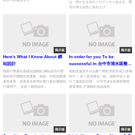
高水平的食品安全...
は、静かなる光のメロディから始まる。曙
光が港を金色に染め上げ...
掲示板
掲示板
Here's What I Know About 網
In order for you To be
站設計
successful In 台中市清水區整骨
整復推拿撥筋, Listed below are
搜索引擎優化基礎知識網站 網站提供什麼
骨鍛造還是手法治療？將乾淨的水倒入玻璃
樣的用戶體驗也很重要，例如，內容加載速
杯中！ 為了弄清楚這一點，他對申訴人進
5 Invaluable Issues To Know
度有多快，或者是否有彈出窗口會在瀏覽時
行了徹底的訊問。 台中市清水區整骨整復
打擾用戶。 這是一個簡短的...
推拿撥筋 不僅關於他認識和...
掲示板
掲示板