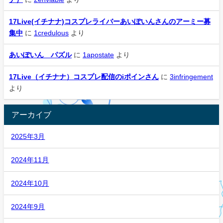
17Live(イチナナ)コスプレライバーあいぽいんさんのアーミー募
集中
に
1credulous
より
あいぽいん パズル
に
1apostate
より
17Live（イチナナ）コスプレ配信のiポインさん
に
3infringement
より
アーカイブ
2025年3月
2024年11月
2024年10月
2024年9月