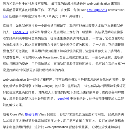
潛力和競爭對手的行為沒有影響。 最可靠的結果只能通過純 web optimization 來實現，
這當然需要更多的時間和工作。 不用說，在美國，每個 web
On Page SEO
optimization
seo
任務的平均年度預算為 60,000 美元（1800 萬福林）。
底線是，如果我們專注於一小部分通用關鍵字，我們可能無法覆蓋大多數正在尋找我們
的人。
Local SEO
（搜索引擎優化）是在網站上進行的一組活動，其結果是網站在搜索
引擎結果列表中獲得更高的位置，從而產生更多的訪問者流量。 一方面，它包含在谷歌
的排名標準中，因此是直接影響在搜索引擎中所佔位置的因素。 另一方面，它的間接影
響也是不可忽視的，因為用戶很快離開了加載緩慢的頁面，這意味著你失去了訪問者，
即潛在客戶。 可以在Google PageSpeed頁面上測試加載速度。 一個合乎邏輯、透明的
網站是閱讀的樂趣，用戶體驗增加，頁面訪問量和停留時間增加。 你可以在我的文章"什
麼是好網站"中閱讀更多關於網站結構的內容。
web optimization 是一組技術和程序，可幫助您在每次用戶搜索您網站提供的內容時，使
您的網站在搜索引擎（例如 Google）的結果中盡可能高。 這也稱為為相關關鍵字獲得更
好的位置或更高的排名。 如果在人工智能的幫助下創造出更好的內容，從而改善用戶體
驗，那麼谷歌改變立場只是時間問題。
seo公司
更重要的是，他也長期使用基於人工智
能的解決方案。
隨著 Core Web
數位行銷
Vitals 的推出，谷歌非常重視頁面速度和可用性。 如果您的網
站加載速度太慢或某些元素加載速度太慢，用戶將不會留在頁面上。 良好的網站架構會
帶來出色的用戶體驗，這對於 web optimization 營銷非常重要。 它專注於快速加載時