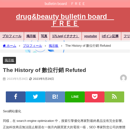
bulletin board ＦＲＥＥ
drug&beauty bulletin board
ＦＲＥＥ
プロフィール
掲示板
写真
17Live(イチナナ）
youtube
iポイン記事
フリ
ホーム
プロフィール
掲示板
The History of 數位行銷 Refuted
掲示板
The History of 數位行銷 Refuted
2023年5月29日
2023年5月29日
LINE
Seo網站優化
同樣，在 search engine optimization 中，搜索引擎優化專家對最終產品沒有完全影響。
正如科技商店無法阻止鄰居在一個月內購買更大的電視一樣，SEO 專家對您公司的整體