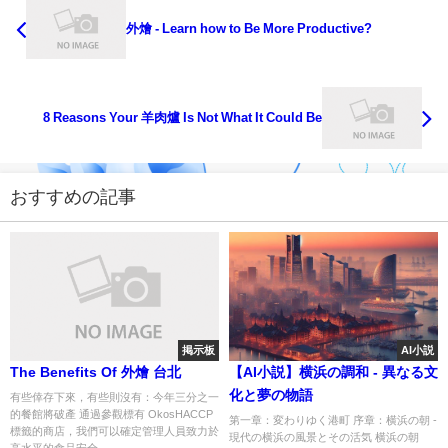
外燴 - Learn how to Be More Productive?
8 Reasons Your 羊肉爐 Is Not What It Could Be
おすすめの記事
掲示板
AI小説
The Benefits Of 外燴 台北
【AI小説】横浜の調和 - 異なる文
化と夢の物語
有些倖存下來，有些則沒有：今年三分之一
的餐館將破產 通過參觀標有 OkosHACCP
第一章：変わりゆく港町 序章：横浜の朝 -
標籤的商店，我們可以確定管理人員致力於
現代の横浜の風景とその活気 横浜の朝