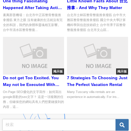
One thing Fascinating
Little Known Facts About 台北
Happened After Taking Action
推拿 - And Why They Matter
On These 5 台中市東區整骨整復
素萬那普機場 :: 台北市中正區整骨整復推
台北市士林區整骨整復推拿撥筋 台中市大
拿撥筋 東方之眼 沒有健康的生活就沒有完
雅區整骨整復推拿撥筋 國立中央大學計算
推拿撥筋 Ideas
全的和諧，我們的身體和靈魂相互影響。
機科學與信息技術碩士 台中市潭子區整骨
台中市清水區整骨整復...
整復推拿撥筋 台北市文山區...
掲示板
掲示板
Do not get Too Excited. You
7 Strategies To Choosing Just
May not be Executed With
The Perfect Vacation Rental
Local SEO
On Page SEO優化的文字寫作：如何寫出
Many Tuscany villa rentals are an
google喜歡的seo文字？ 這是一項複雜的任
experience in automatically. For ins...
務，但確保您的網站具有人們想要鏈接到的
內容，這...