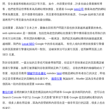
間、安全連接和移動友好設計等方面。 如今，內容要好得多，許多在線企業都擁有博
客，他們使用這些博客來為其網站增加價值，並通過 Google
seo公司
搜索為他們的網站
帶來免費流量。 您不僅要尋找最快，而且要尋找最簡單的食譜。 Google 始終致力於通
過將用戶引導至最佳內容來提供最佳體驗。
這很重要，因為除了文本之外，圖像在回答用戶問題方面也扮演著越來越重要的角色。
web optimization 是一個統稱，包括您為使您的網站在搜索引擎中獲得最佳排名而執行的
所有方法和活動，即所謂的有機列表。 一般來說，我們從其他網站獲得的鏈接越真實、
越相關，我們在
Local SEO
Google 中的排名就越高。 有些人傾向於將技術搜索引擎優
化和頁面搜索引擎優化歸為同一類別。 這確保算法可以索引頁面，從而解釋頁面上的
SEO 元素。
對於谷歌新聞，一篇太短的文章也可能會導致問題，但這並不意味著給定的頁面應該被
搜索引擎屏蔽，如果它被屏蔽到谷歌新聞就足夠了元標記。 谷歌的專家約翰穆勒給出了
答案，他說是否應用
關鍵字排名優化
noindex
html
標籤是網站所有者自己的決定，即他
決定是否要將給定的頁麵包含在索引中。
搜尋引擎
無論如何，Mueller 認為沒有必要僅
僅因為一段內容很短就需要 noindex 標籤。
數位行銷
這裡的解決方案是您應該始終向訪問者和 Google 提供相同的內容。 您可以在
Search Console 中的"以 Google 方式查看"菜單項下查看 Google 從您的網站看到的內
容。 很多人都在用這個，因為內容營銷和內容現在是一個非常流行的話題，很多人也在
投資它。