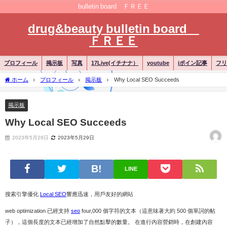
bulletin board ＦＲＥＥ
drug&beauty bulletin board
ＦＲＥＥ
プロフィール
掲示板
写真
17Live(イチナナ）
youtube
iポイン記事
フリ
ホーム
プロフィール
掲示板
Why Local SEO Succeeds
掲示板
Why Local SEO Succeeds
2023年5月29日
2023年5月29日
LINE
搜索引擎優化
Local SEO
響應迅速，用戶友好的網站
web optimization 已經支持
seo
four,000 個字符的文本（這意味著大約 500 個單詞的帖
子），這個長度的文本已經增加了自然點擊的數量。 在進行內容營銷時，在創建內容