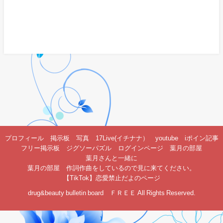
プロフィール
掲示板
写真
17Live(イチナナ）
youtube
iポイン記事
フリー掲示板
ジグソーパズル
ログインページ
葉月の部屋
葉月さんと一緒に
葉月の部屋 作詞作曲をしているので見に来てください。
【TikTok】恋愛禁止だよのページ
drug&beauty bulletin board ＦＲＥＥ All Rights Reserved.