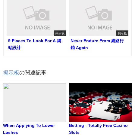
掲示板
掲示板
9 Places To Look For A 網
Never Endure From 網路行
站設計
銷 Again
掲示板
の関連記事
When Applying To Lower
Betting - Totally Free Casino
Lashes
Slots