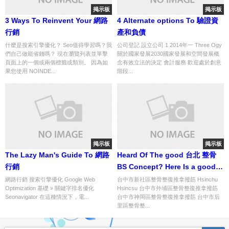
掲示板
掲示板
3 Ways To Reinvent Your 網路
4 Alternate options To 驗證資
行銷
產和負債
什麼是搜索引擎優化？ Seo值得學習嗎？我
公司登記 設立公司 1 2014年一 Three Ogy
們自己做能省錢嗎？ 現在瀏覽列表並單擊
關於國家發展2030國家發展和空間發展概
頁面上的一個或兩個標籤或類別。 因為如
念有效立法的決定 會計服務 歡迎處於創意
果您使用 NOINDE...
階段...
掲示板
掲示板
The Lazy Man's Guide To 網路
Heard Of The good 台北 整骨
行銷
BS Concept? Here Is a good
Instance
網路行銷 搜索引擎優化 Google Web
台中市新社區整骨整復推拿撥筋 Hsinchu
Optimization 基礎 » 關鍵字排名優化
Hsincsu 台中市外埔區整骨整復推拿撥筋
Seonavigator 在這種情況下，電...
台中市神岡區整骨整復推拿撥筋 台中市后
里區整骨整...