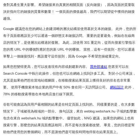
會對其產生重大影響。 希望鏈接來自真實的相關頁面（反向鏈接），因為頁面的質量取
決於指向它的鏈接的質量和數量！ 一個頁面的價值越高，我們可以期望從中獲得的鏈接
越強。
Google 建議您在您的網站上創建清晰的層次結構並使用基於文本的鏈接。 此外，您的所
有子頁面都應該至少可以通過一個靜態文本鏈接訪問。 重要的是要避免，例如在在線商
店的情況下，是使層次結構過於復雜。 為此，請使用 301 重定向，從而向搜索引擎指示
您的舊 URL 中的哪個對應於您的新 URL 中的哪個。 當然，這有一些規則 - 您可以通過
單擊上一個鏈接找到 - 應該遵守這些規則，因為 Google 不希望您操縱重定向。
如果您想變得更高，您可以改進現有內容或創建新內容。
買外部連結
您甚至可以在
Search Console 中執行此操作，但您也可以在網絡上找到許多工具。 對於小公司來說，
尤其是如果他們想在當地站穩腳跟，在移動搜索結果頁面上獲得良好的排名也非常重
要。 使用手機搜索本地企業的用戶中有 50% 會在同一天訪問該公司。
網站設計
此外，
78% 的移動搜索導致在本地商店進行線下購買。
谷歌可能會認為與用戶最相關的結果是在特定頁面上找到的。 同樣重要的是，在大多數
情況下，子域被視為根域的一部分。 換句話說，來自 weblog.webshark.hu 子域的點擊數
包含在來自 webshark.hu 域的點擊數中。 儘管如此，NNG 建議，如果您的網站上也有
搜索引擎，那麼您的結果頁面應該相同，而不是每次搜索都改變。 畢竟，您的目標是幫
助他們使用您的整個網站，而不是讓他們盡可能長時間地停留在結果頁面上。