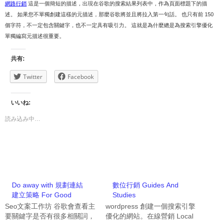
網路行銷
這是一個簡短的描述，出現在谷歌的搜索結果列表中，作為頁面標題下的描
述。 如果您不單獨創建這樣的元描述，那麼谷歌將並且將拉入第一句話。 也只有前 150
個字符，不一定包含關鍵字，也不一定具有吸引力。 這就是為什麼總是為搜索引擎優化
單獨編寫元描述很重要。
共有:
Twitter
Facebook
いいね:
読み込み中…
Do away with 規劃連結
數位行銷 Guides And
建立策略 For Good
Studies
Seo文案工作坊 谷歌會查看主
wordpress 創建一個搜索引擎
要關鍵字是否有很多相關詞，
優化的網站。在線營銷 Local