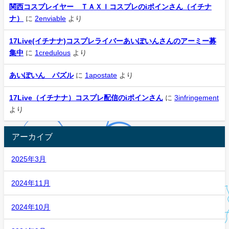
関西コスプレイヤー ＴＡＸＩコスプレのiポインさん（イチナ
ナ）
に
2enviable
より
17Live(イチナナ)コスプレライバーあいぽいんさんのアーミー募
集中
に
1credulous
より
あいぽいん パズル
に
1apostate
より
17Live（イチナナ）コスプレ配信のiポインさん
に
3infringement
より
アーカイブ
2025年3月
2024年11月
2024年10月