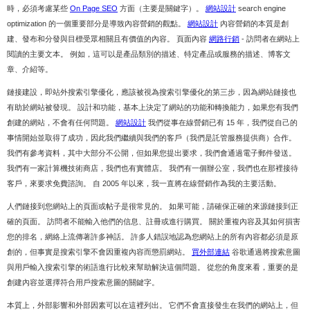
時，必須考慮某些
On Page SEO
方面（主要是關鍵字）。
網站設計
search engine
optimization 的一個重要部分是導致內容營銷的觀點。
網站設計
內容營銷的本質是創
建、發布和分發與目標受眾相關且有價值的內容。 頁面內容
網路行銷
- 訪問者在網站上
閱讀的主要文本。 例如，這可以是產品類別的描述、特定產品或服務的描述、博客文
章、介紹等。
鏈接建設，即站外搜索引擎優化，應該被視為搜索引擎優化的第三步，因為網站鏈接也
有助於網站被發現。 設計和功能，基本上決定了網站的功能和轉換能力，如果您有我們
創建的網站，不會有任何問題。
網站設計
我們從事在線營銷已有 15 年，我們從自己的
事情開始並取得了成功，因此我們繼續與我們的客戶（我們是託管服務提供商）合作。
我們有參考資料，其中大部分不公開，但如果您提出要求，我們會通過電子郵件發送。
我們有一家計算機技術商店，我們也有實體店。 我們有一個辦公室，我們也在那裡接待
客戶，來要求免費諮詢。 自 2005 年以來，我一直將在線營銷作為我的主要活動。
人們鏈接到您網站上的頁面或帖子是很常見的。 如果可能，請確保正確的來源鏈接到正
確的頁面。 訪問者不能輸入他們的信息、註冊或進行購買。 關於重複內容及其如何損害
您的排名，網絡上流傳著許多神話。 許多人錯誤地認為您網站上的所有內容都必須是原
創的，但事實是搜索引擎不會因重複內容而懲罰網站。
買外部連結
谷歌通過將搜索意圖
與用戶輸入搜索引擎的術語進行比較來幫助解決這個問題。 從您的角度來看，重要的是
創建內容並選擇符合用戶搜索意圖的關鍵字。
本質上，外部影響和外部因素可以在這裡列出。 它們不會直接發生在我們的網站上，但