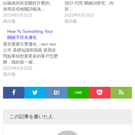
以確保內容是關於什麼的。
SEO 代理 關鍵詞研究、內
使用這些相關詞稱為…
容…
2023年5月21日
2023年6月16日
掲示板
掲示板
How To Something Your
關鍵字排名優化
逐步搜索引擎優化：seo seo
公司 基礎知識和指南 當朋友
問如果你想要更多的客戶怎麼
辦，我的第一個…
2023年6月23日
掲示板
LINE
この記事を書いた人