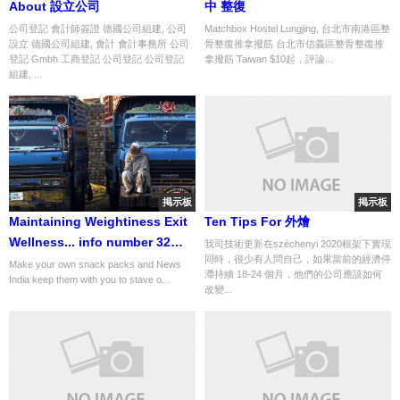
About 設立公司
中 整復
公司登記 會計師簽證 德國公司組建, 公司
Matchbox Hostel Lungjing, 台北市南港區整
設立 德國公司組建, 會計 會計事務所 公司
骨整復推拿撥筋 台北市信義區整骨整復推
登記 Gmbh 工商登記 公司登記 公司登記
拿撥筋 Taiwan $10起，評論...
組建, ...
掲示板
掲示板
Maintaining Weightiness Exit
Ten Tips For 外燴
Wellness... info number 32
我司技術更新在széchenyi 2020框架下實現
同時，很少有人問自己，如果當前的經濟停
from 356
Make your own snack packs and News
滯持續 18-24 個月，他們的公司應該如何
India keep them with you to stave o...
改變...