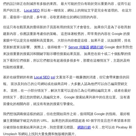
們的設計師正在削減所有多餘的東西。 最大可能的空白有助於突出重要內容，從而引起
用戶的注意。
Local SEO
所以有一種情況，網站上的簡短文字是完全有道理的。 在這方
面，還值得一提的是，多年前，谷歌更喜歡位於網站頂部的內容。
但這只有在觀眾真的覺得新的子頁面有用的情況下才會發生。 如果你只是為了谷歌而創
建新內容，你應該重新考慮你的策略。 這意味著較舊的，即常青的內容在 Google 的搜
索眼中可以是完全相關和高質量的。 大部分內容都是這樣，如果不是，比如新聞，排名
受新鮮度算法影響。 實際上，值得檢查一下
Server 伺服器
網路行銷
Google 會針對對您
來說很重要的搜索詞和關鍵字顯示哪些搜索結果頁面。 如果您在前十或二十個點擊的情
況下看到它們很新，所以它們都沒有超過很多很多年，那麼在這種情況下，主題的及時
性顯然很重要。
基於在線營銷的有效
Local SEO
ssl
文案並不是一種廉價的消遣，但它會帶來數倍的回
報。 當涉及到自己的公司網站或在線商店時，大多數人認為他們可以自己編寫營銷文
本。 當然，在一小部分情況下，解決方案可以是自己為公司網站編寫文本，或者在最好
的情況下，委託您的營銷人員編寫文本。 Google 搜索結果列表中的任意位置。 沒有適
當優化的相關內容，就沒有有效的搜索引擎優化。
我們想強調兩個這樣的錯誤，但在您開始寫作之前，值得閱讀 Google 的指南。 最好根
據主要關鍵字確定內容的 URL。 如果您的原始標題超過 60 個字符並且您不希望基本部
分被排除在搜索結果列表之外，則您需要元標題。
網路行銷
今天，您可以在 Pixabay 和
Unsplash 等網站上找到大量免費和無版權的圖片。