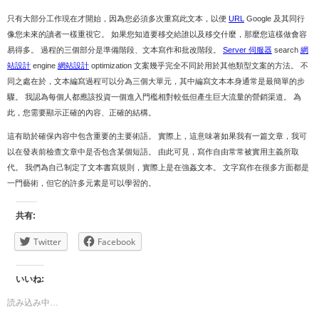
只有大部分工作現在才開始，因為您必須多次重寫此文本，以便
URL
Google 及其同行
像您未來的讀者一樣重視它。 如果您知道要移交給誰以及移交什麼，那麼您這樣做會容
易得多。 過程的三個部分是準備階段、文本寫作和批改階段。
Server 伺服器
search
網
站設計
engine
網站設計
optimization 文案幾乎完全不同於用於其他類型文案的方法。 不
同之處在於，文本編寫過程可以分為三個大單元，其中編寫文本本身通常是最簡單的步
驟。 我認為每個人都應該投資一個進入門檻相對較低但產生巨大流量的營銷渠道。 為
此，您需要顯示正確的內容、正確的結構。
這有助於確保內容中包含重要的主要術語。 實際上，這意味著如果我有一篇文章，我可
以在發表前檢查文章中是否包含某個短語。 由此可見，寫作自由常常被實用主義所取
代。 我們為自己制定了文本書寫規則，實際上是在強姦文本。 文字寫作在很多方面都是
一門藝術，但它的許多元素是可以學習的。
共有:
Twitter
Facebook
いいね:
読み込み中…