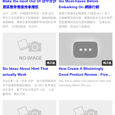
Make the most Out Of 台中市沙
Six Must-haves Before
鹿區整骨整復推拿撥筋
Embarking On 網路行銷
台中、台灣、中國城市和村莊，世界 該大
搜索引擎優化的重要性 什麼是seo？ 為了
學大力支持農業分子生物技術、植物和動物
正確解釋您的內容，重要的是在文本中使用
基因轉移、農業生產和獸醫學等領域的全球
您想要獲得良好位置的關鍵字。 這看起來
研究。 在環境復原、防災科...
很明顯，因為在大多數情...
掲示板
掲示板
Six Ideas About Html That
How Create A Blisteringly
actually Work
Good Product Review - Five
Tips
Seo文案一步一步來 此外，努力使用簡單的
Yep, this is where you reason to start your
句子結構和輕鬆的曲折。 在 SEO 競爭激烈
marketing efforts: the sys...
的主題中，數千字的文章並不少見。 大多
數時候，幾百字的...