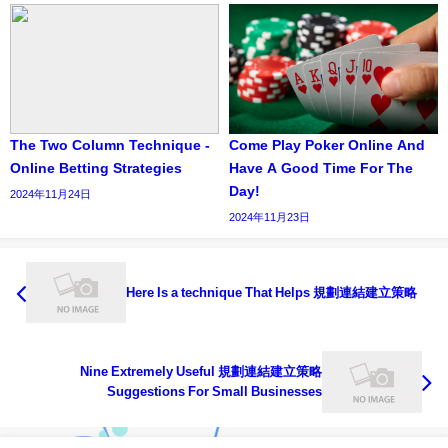
The Two Column Technique -
Come Play Poker Online And
Online Betting Strategies
Have A Good Time For The
Day!
2024年11月24日
2024年11月23日
Here Is a technique That Helps 規劃連結建立策略
Nine Extremely Useful 規劃連結建立策略
Suggestions For Small Businesses