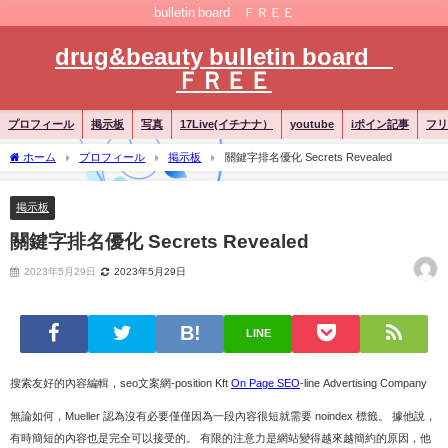
bulletin board ＦＲＥＥ
drug&beauty bulletin board
ＦＲＥＥ
プロフィール
掲示板
写真
17Live(イチナナ）
youtube
iポイン記事
フリ
ホーム
プロフィール
掲示板
關鍵字排名優化 Secrets Revealed
掲示板
關鍵字排名優化 Secrets Revealed
2023年5月29日
2023年5月29日
LINE
搜索友好的內容編輯，seo文案網-position Kft
On Page SEO
-line Advertising Company
無論如何，Mueller 認為沒有必要僅僅因為一段內容很短就需要 noindex 標籤。 據他說，
有時簡短的內容也是完全可以接受的。 有限的注意力是網站變得越來越簡約的原因，他