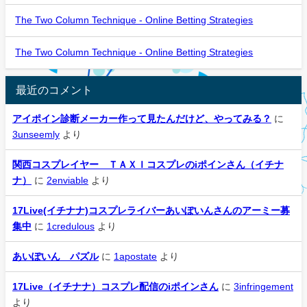
The Two Column Technique - Online Betting Strategies
The Two Column Technique - Online Betting Strategies
最近のコメント
アイポイン診断メーカー作って見たんだけど、やってみる？
に
3unseemly
より
関西コスプレイヤー ＴＡＸＩコスプレのiポインさん（イチナ
ナ）
に
2enviable
より
17Live(イチナナ)コスプレライバーあいぽいんさんのアーミー募
集中
に
1credulous
より
あいぽいん パズル
に
1apostate
より
17Live（イチナナ）コスプレ配信のiポインさん
に
3infringement
より