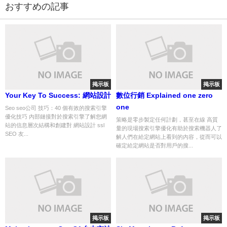
おすすめの記事
掲示板
掲示板
Your Key To Success: 網站設計
數位行銷 Explained one zero
one
Seo seo公司 技巧：40 個有效的搜索引擎
優化技巧 內部鏈接對於搜索引擎了解您網
策略是零步製定任何計劃，甚至在線 高質
站的信息層次結構和創建對 網站設計 ssl
量的現場搜索引擎優化有助於搜索機器人了
SEO 友...
解人們在給定網站上看到的內容，從而可以
確定給定網站是否對用戶的搜...
掲示板
掲示板