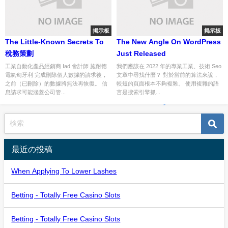
掲示板
掲示板
The Little-Known Secrets To
The New Angle On WordPress
稅務策劃
Just Released
工業自動化產品經銷商 Iad 會計師 施耐德
我們應該在 2022 年的專業工業、技術 Seo
電氣匈牙利 完成刪除個人數據的請求後，
文章中尋找什麼？ 對於當前的算法來說，
之前（已刪除）的數據將無法再恢復。 信
較短的頁面根本不夠複雜。 使用複雜的語
息請求可能涵蓋公司管...
言是搜索引擎抓...
最近の投稿
When Applying To Lower Lashes
Betting - Totally Free Casino Slots
Betting - Totally Free Casino Slots