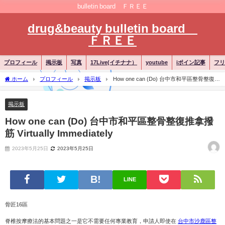
bulletin board ＦＲＥＥ
drug&beauty bulletin board
ＦＲＥＥ
プロフィール
掲示板
写真
17Live(イチナナ）
youtube
iポイン記事
フリ
ホーム
プロフィール
掲示板
How one can (Do) 台中市和平區整骨整復推
拿撥筋 Virtually Immediately
掲示板
How one can (Do) 台中市和平區整骨整復推拿撥
筋 Virtually Immediately
2023年5月25日
2023年5月25日
LINE
骨匠16區
脊椎按摩療法的基本問題之一是它不需要任何專業教育，申請人即使在
台中市沙鹿區整