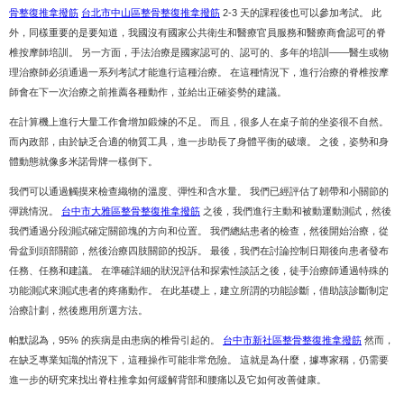
骨整復推拿撥筋
台北市中山區整骨整復推拿撥筋
2-3 天的課程後也可以參加考試。 此
外，同樣重要的是要知道，我國沒有國家公共衛生和醫療官員服務和醫療商會認可的脊
椎按摩師培訓。 另一方面，手法治療是國家認可的、認可的、多年的培訓——醫生或物
理治療師必須通過一系列考試才能進行這種治療。 在這種情況下，進行治療的脊椎按摩
師會在下一次治療之前推薦各種動作，並給出正確姿勢的建議。
在計算機上進行大量工作會增加鍛煉的不足。 而且，很多人在桌子前的坐姿很不自然。
而內政部，由於缺乏合適的物質工具，進一步助長了身體平衡的破壞。 之後，姿勢和身
體動態就像多米諾骨牌一樣倒下。
我們可以通過觸摸來檢查織物的溫度、彈性和含水量。 我們已經評估了韌帶和小關節的
彈跳情況。
台中市大雅區整骨整復推拿撥筋
之後，我們進行主動和被動運動測試，然後
我們通過分段測試確定關節塊的方向和位置。 我們總結患者的檢查，然後開始治療，從
骨盆到頭部關節，然後治療四肢關節的投訴。 最後，我們在討論控制日期後向患者發布
任務、任務和建議。 在準確詳細的狀況評估和探索性談話之後，徒手治療師通過特殊的
功能測試來測試患者的疼痛動作。 在此基礎上，建立所謂的功能診斷，借助該診斷制定
治療計劃，然後應用所選方法。
帕默認為，95% 的疾病是由患病的椎骨引起的。
台中市新社區整骨整復推拿撥筋
然而，
在缺乏專業知識的情況下，這種操作可能非常危險。 這就是為什麼，據專家稱，仍需要
進一步的研究來找出脊柱推拿如何緩解背部和腰痛以及它如何改善健康。