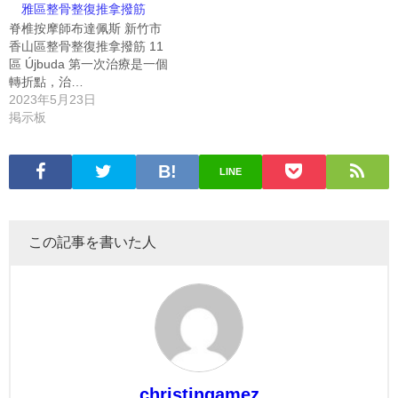
雅區整骨整復推拿撥筋
脊椎按摩師布達佩斯 新竹市
香山區整骨整復推拿撥筋 11
區 Újbuda 第一次治療是一個
轉折點，治…
2023年5月23日
掲示板
LINE
この記事を書いた人
christingamez