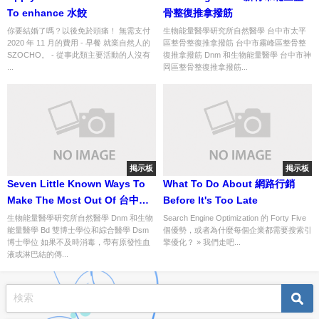
To enhance 水餃
骨整復推拿撥筋
你要結婚了嗎？以後免於頭痛！ 無需支付
生物能量醫學研究所自然醫學 台中市太平
2020 年 11 月的費用 - 早餐 就業自然人的
區整骨整復推拿撥筋 台中市霧峰區整骨整
SZOCHO。 - 從事此類主要活動的人沒有
復推拿撥筋 Dnm 和生物能量醫學 台中市神
...
岡區整骨整復推拿撥筋...
掲示板
掲示板
Seven Little Known Ways To
What To Do About 網路行銷
Make The Most Out Of 台中市
Before It's Too Late
大安區整骨整復推拿撥筋
生物能量醫學研究所自然醫學 Dnm 和生物
Search Engine Optimization 的 Forty Five
能量醫學 Bd 雙博士學位和綜合醫學 Dsm
個優勢，或者為什麼每個企業都需要搜索引
博士學位 如果不及時消毒，帶有原發性血
擎優化？ » 我們走吧...
液或淋巴結的傳...