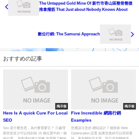
The Untapped Gold Mine Of 新竹市香山區整骨整復
推拿撥筋 That Just about Nobody Knows About
數位行銷: The Samurai Approach
おすすめの記事
掲示板
掲示板
Here Is A quick Cure For Local
Five Incredible 網路行銷
SEO
Examples
Seo 是什麼意思，為什麼需要它？ 只處理
您應該注意的 網站設計 7 個技術 Web
那些您至少可以找到前 15 個位置中的一個
Optimization 設置 如果您真的可以寫得更
的位置。 規劃連結建立策略 您需要了解的
好，更多關於該主題，則只添加關鍵字。