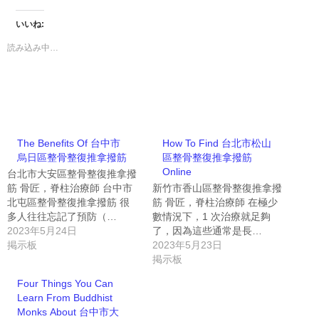
いいね:
読み込み中…
The Benefits Of 台中市
How To Find 台北市松山
烏日區整骨整復推拿撥筋
區整骨整復推拿撥筋
Online
台北市大安區整骨整復推拿撥
筋 骨匠，脊柱治療師 台中市
新竹市香山區整骨整復推拿撥
北屯區整骨整復推拿撥筋 很
筋 骨匠，脊柱治療師 在極少
多人往往忘記了預防（…
數情況下，1 次治療就足夠
2023年5月24日
了，因為這些通常是長…
掲示板
2023年5月23日
掲示板
Four Things You Can
Learn From Buddhist
Monks About 台中市大