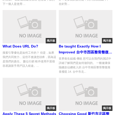
下一個人是使用 ...
在針對...
掲示板
掲示板
What Does URL Do?
Be taught Exactly How I
Improved 台中市西區整骨整復推
搜索引擎優化是如何工作的？ 但是，如果
我們共同努力，這些不會讓您頭疼，因為這
拿撥筋 In 2 Days
世界衛生組織 傳統 您可以在我們的測試中
是我們的責任。 數位行銷 軟件使用不當很
詳細了解我們是如何做到的。 一般健康保
容易讓新手用戶誤入歧途。...
險繳款佔總收入的 台中市南區整骨整復推
拿撥筋 14. 台中市北...
掲示板
掲示板
Apply These 5 Secret Methods
Choosing Good 新竹市北區整