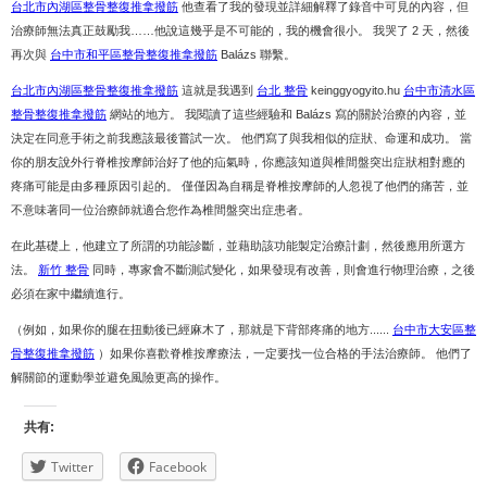
台北市內湖區整骨整復推拿撥筋
他查看了我的發現並詳細解釋了錄音中可見的內容，但
治療師無法真正鼓勵我……他說這幾乎是不可能的，我的機會很小。 我哭了 2 天，然後
再次與
台中市和平區整骨整復推拿撥筋
Balázs 聯繫。
台北市內湖區整骨整復推拿撥筋
這就是我遇到
台北 整骨
keinggyogyito.hu
台中市清水區
整骨整復推拿撥筋
網站的地方。 我閱讀了這些經驗和 Balázs 寫的關於治療的內容，並
決定在同意手術之前我應該最後嘗試一次。 他們寫了與我相似的症狀、命運和成功。 當
你的朋友說外行脊椎按摩師治好了他的疝氣時，你應該知道與椎間盤突出症狀相對應的
疼痛可能是由多種原因引起的。 僅僅因為自稱是脊椎按摩師的人忽視了他們的痛苦，並
不意味著同一位治療師就適合您作為椎間盤突出症患者。
在此基礎上，他建立了所謂的功能診斷，並藉助該功能製定治療計劃，然後應用所選方
法。
新竹 整骨
同時，專家會不斷測試變化，如果發現有改善，則會進行物理治療，之後
必須在家中繼續進行。
（例如，如果你的腿在扭動後已經麻木了，那就是下背部疼痛的地方......
台中市大安區整
骨整復推拿撥筋
）如果你喜歡脊椎按摩療法，一定要找一位合格的手法治療師。 他們了
解關節的運動學並避免風險更高的操作。
共有:
Twitter
Facebook