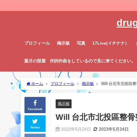
dru
プロフィール
掲示板
写真
17Live(イチナナ）
葉月の部屋 作詞作曲をしているので見に来てください。
ホーム
プロフィール
掲示板
Will 台北市北投區整
掲示板
Facebook
Will 台北市北投區整骨整
Twitter
2023年5月24日
2023年5月24日