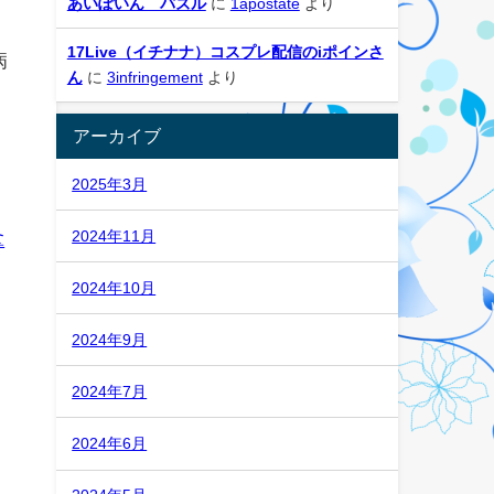
あいぽいん パズル
に
1apostate
より
17Live（イチナナ）コスプレ配信のiポインさ
病
ん
に
3infringement
より
アーカイブ
2025年3月
視
2024年11月
拿
2024年10月
2024年9月
產
2024年7月
2024年6月