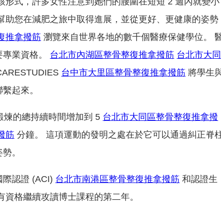
該形式，許多女性注意到她們的腰圍在短短 2 週內就變小
會幫助您在減肥之旅中取得進展，並從更好、更健康的姿勢
復推拿撥筋
瀏覽來自世界各地的數千個醫療保健學位。 
要專業資格。
台北市內湖區整骨整復推拿撥筋
台北市大
CARESTUDIES
台中市大里區整骨整復推拿撥筋
將學生
聯繫起來。
鍛煉的總持續時間增加到 5
台北市大同區整骨整復推拿撥
撥筋
分鐘。 這項運動的發明之處在於它可以通過糾正脊
姿勢。
認證 (ACI)
台北市南港區整骨整復推拿撥筋
和認證生
，才有資格繼續攻讀博士課程的第二年。