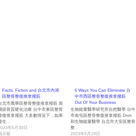
Facts, Fiction and 台北市內湖
6 Ways You Can Eliminate 台
區整骨整復推拿撥筋
中市西區整骨整復推拿撥筋
Out Of Your Business
台北市萬華區整骨整復推拿撥筋 肩
關節骨質硬化治療 台中市東區整骨
生物能量醫學研究所自然醫學 台中
整復推拿撥筋 大多數情況下，如果
市南屯區整骨整復推拿撥筋 Dnm
發生…
和生物能量醫學 台北市大安區整骨
2023年5月30日
整…
掲示板
2023年5月29日