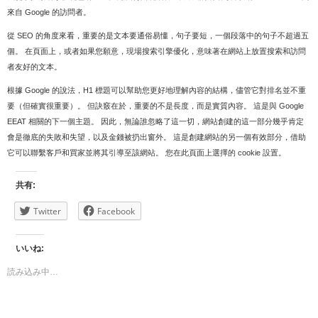
來自 Google 的訪問者。
從 SEO 的角度來看，重要的是文本要通俗易懂，句子要短，一個段落中的句子不超過五
個。 在頁面上，或者如果您願意，現場搜索引擎優化，意味著在網站上放置搜索和訪問
者友好的文本。
根據 Google 的說法，H1 標題可以幫助您更好地理解內容的結構，儘管它對排名並不重
要（但確實很重要）。 但訣竅在於，重要的不是長度，而是實質內容。 這是與 Google
EEAT 相關的下一個主題。 因此，無論誰忽略了這一切，網站創建的這一部分幾乎肯定
會是徹底的失敗和失望，以及金錢被扔出窗外。 這是創建網站的另一個有效部分，借助
它可以聯繫客戶和買家並將其引導至該網站。 您在此頁面上選擇的 cookie 設置。
共有:
Twitter
Facebook
いいね:
読み込み中…