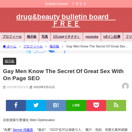
bulletin board ＦＲＥＥ
drug&beauty bulletin board
ＦＲＥＥ
プロフィール
掲示板
写真
17Live(イチナナ）
youtube
iポイン記事
フリ
ホーム
プロフィール
掲示板
Gay Men Know The Secret Of Great Sex
With On Page SEO
掲示板
Gay Men Know The Secret Of Great Sex With
On Page SEO
2023年5月21日
2023年5月21日
LINE
谷歌搜索引擎優化 Web Optimization
"免費"
Server 伺服器
、"最好"、"2023"也可以很吸引人。 圖片、視頻、視覺元素和插圖