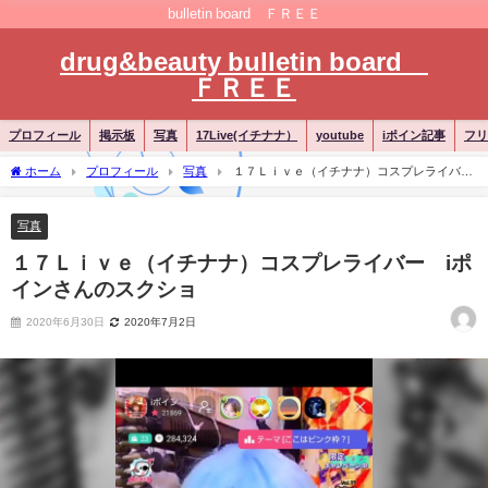
bulletin board ＦＲＥＥ
drug&beauty bulletin board
ＦＲＥＥ
プロフィール
掲示板
写真
17Live(イチナナ）
youtube
iポイン記事
フリ
ホーム
プロフィール
写真
１７Ｌｉｖｅ（イチナナ）コスプレライバ
ー iポインさんのスクショ
写真
１７Ｌｉｖｅ（イチナナ）コスプレライバー iポ
インさんのスクショ
2020年6月30日
2020年7月2日